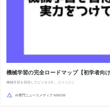
機械学習の完全ロードマップ【初学者向け
機
機械学習を習得してビジネスӗ …
続きを読む
械
学
AI専門ニュースメディア AINOW
習
の
完