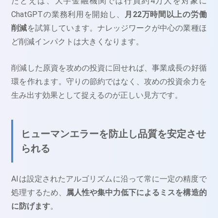
たとえば、大手金融機関では行員約4万人を対象に
ChatGPTの業務利用を開始し、
月22万時間以上の労働
削減
を試算しています。ナレッジワークが中心の業種ほ
ど削減インパクトは大きくなります。
削減した原資を攻めの投資に回せれば、事業成長の好循
環を作れます。守りの節約ではなく、攻めの投資余力を
生み出す効果として捉えるのが正しい見方です。
ヒューマンエラーを防止し品質を安定させ
られる
AIは設定されたアルゴリズムに沿って常に一定の精度で
処理するため、
属人性や集中力低下によるミスを構造的
に防げます
。