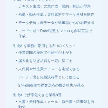
テキスト生成：文章作成・要約・翻訳が得意
画像・動画生成：資料素材やマーケ素材を制作
データ分析：表データや議事録からの示唆抽出
コード生成：Excel関数やマクロも自然言語で
作成
生成AIを業務に活用する5つのメリット
作業時間の短縮で生産性が上がる
属人化を防ぎ品質を一定に保てる
人件費や外注費のコストを削減できる
アイデア出しの相談相手として使える
24時間稼働で顧客対応の機会損失が減る
生成AIで効率化できる業務8選
文書・資料作成：メール・報告書・議事録を自
動化