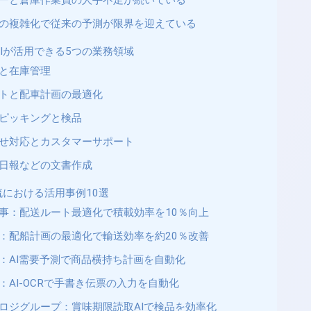
ーと倉庫作業員の人手不足が続いている
の複雑化で従来の予測が限界を迎えている
Iが活用できる5つの業務領域
と在庫管理
トと配車計画の最適化
ピッキングと検品
せ対応とカスタマーサポート
日報などの文書作成
流における活用事例10選
事：配送ルート最適化で積載効率を10％向上
：配船計画の最適化で輸送効率を約20％改善
：AI需要予測で商品横持ち計画を自動化
：AI-OCRで手書き伝票の入力を自動化
ロジグループ：賞味期限読取AIで検品を効率化