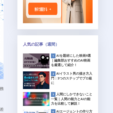
人気の記事（週間）
AIを題材にした映画9選
｜編集部おすすめのAI映画
を厳選して紹介！
AIイラスト男の描き方入
門：3つのステップでプロ級
に
務
人間にしかできないこと
一覧｜人間の能力とAIの能
力を比較して解説！
差
AIエージェントの作り方