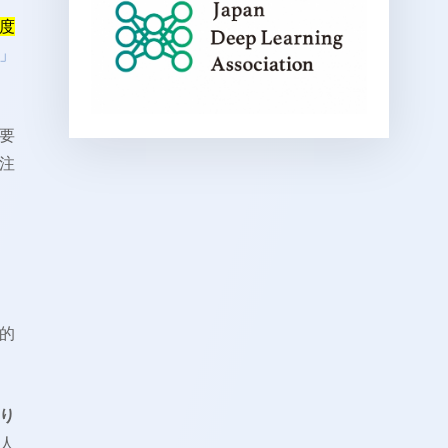
年度
」
要
注
的
り
人