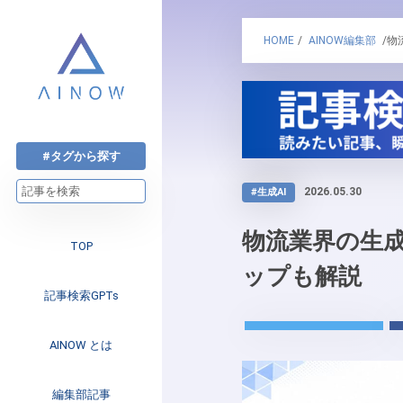
HOME
/
AINOW編集部
/物
#タグから探す
2026.05.30
#生成AI
物流業界の生成
TOP
ップも解説
記事検索GPTs
AINOW とは
注目のニュース
編集部記事