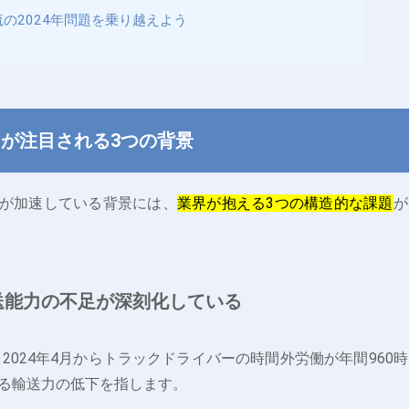
流の2024年問題を乗り越えよう
Iが注目される3つの背景
入が加速している背景には、
業界が抱える3つの構造的な課題
が
輸送能力の不足が深刻化している
、2024年4月からトラックドライバーの時間外労働が年間960
る輸送力の低下を指します。