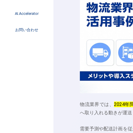
イベント
インタビュー
AI.Accelerator記事
AI.Accelerator
コラム
海外トレンド
お問い合わせ
Web3
物流業界では、
2024
へ取り入れる動きが運送
需要予測や配送計画を従