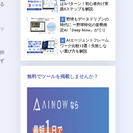
る
は3パターン！初心者向け実
践5ステップを解説
野球もデータドリブンの
時代に ー野球特化の姿勢推
ッ
定AI「Deep Nine」がリリ
ース 【プロ球団で試験導
AIエージェントフレーム
入】
ワーク比較12選！失敗しな
い選び方を解説
抑
ず
無料でツールを掲載しませんか？