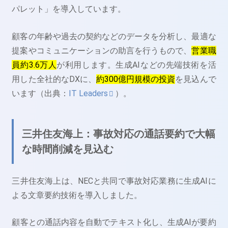
パレット」を導入しています。
顧客の年齢や過去の契約などのデータを分析し、最適な
提案やコミュニケーションの助言を行うもので、
営業職
員約3.6万人
が利用します。生成AIなどの先端技術を活
用した全社的なDXに、
約300億円規模の投資
を見込んで
います（出典：
IT Leaders
）。
三井住友海上：事故対応の通話要約で大幅
な時間削減を見込む
三井住友海上は、NECと共同で事故対応業務に生成AIに
よる文章要約技術を導入しました。
顧客との通話内容を自動でテキスト化し、生成AIが要約