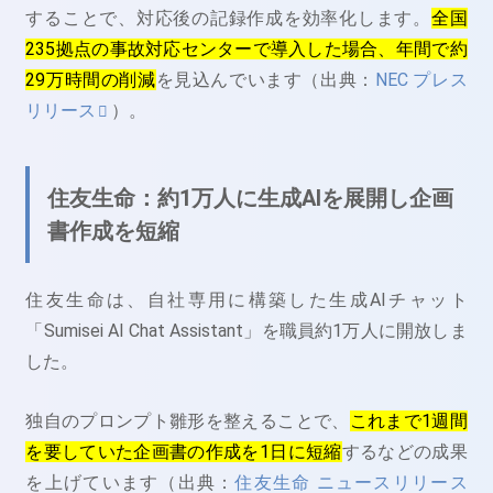
することで、対応後の記録作成を効率化します。
全国
235拠点の事故対応センターで導入した場合、年間で約
29万時間の削減
を見込んでいます（出典：
NEC プレス
リリース
）。
住友生命：約1万人に生成AIを展開し企画
書作成を短縮
住友生命は、自社専用に構築した生成AIチャット
「Sumisei AI Chat Assistant」を職員約1万人に開放しま
した。
独自のプロンプト雛形を整えることで、
これまで1週間
を要していた企画書の作成を1日に短縮
するなどの成果
を上げています（出典：
住友生命 ニュースリリース