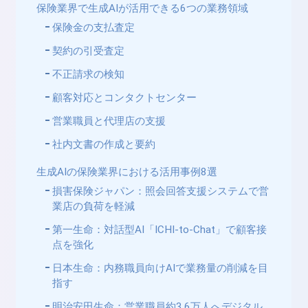
保険業界で生成AIが活用できる6つの業務領域
保険金の支払査定
契約の引受査定
不正請求の検知
顧客対応とコンタクトセンター
営業職員と代理店の支援
社内文書の作成と要約
生成AIの保険業界における活用事例8選
損害保険ジャパン：照会回答支援システムで営
業店の負荷を軽減
第一生命：対話型AI「ICHI-to-Chat」で顧客接
点を強化
日本生命：内務職員向けAIで業務量の削減を目
指す
明治安田生命：営業職員約3.6万人へデジタル