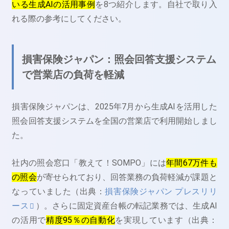
いる生成AIの活用事例
を8つ紹介します。自社で取り入
れる際の参考にしてください。
損害保険ジャパン：照会回答支援システム
で営業店の負荷を軽減
損害保険ジャパンは、2025年7月から生成AIを活用した
照会回答支援システムを全国の営業店で利用開始しまし
た。
社内の照会窓口「教えて！SOMPO」には
年間67万件も
の照会
が寄せられており、回答業務の負荷軽減が課題と
なっていました（出典：
損害保険ジャパン プレスリリ
ース
）。さらに固定資産台帳の転記業務では、生成AI
の活用で
精度95％の自動化
を実現しています（出典：