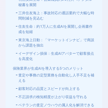
秘書を展開
三井住友海上：事故対応の通話要約で大幅な時
間削減を見込む
住友生命：約1万人に生成AIを展開し企画書作
成を短縮
東京海上日動：「マーケットインナビ」で商談
から課題を抽出
イーデザイン損保：生成AIアバターで顧客接点
を高度化
保険業界が生成AIを導入する5つのメリット
査定や事務の定型業務を自動化し人手不足を補
える
顧客対応の品質とスピードが向上する
不正請求の検知精度が上がり収益を守れる
ベテランの査定ノウハウの属人化を解消できる