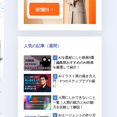
人気の記事（週間）
AIを題材にした映画9選
｜編集部おすすめのAI映画
を厳選して紹介！
AIイラスト男の描き方入
門：3つのステップでプロ級
に
、
人間にしかできないこと
一覧｜人間の能力とAIの能
力を比較して解説！
、
AIエージェントの作り方