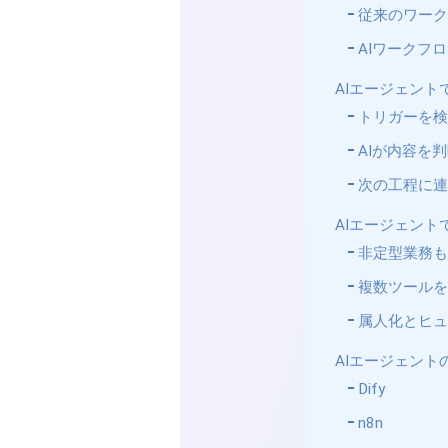
従来のワー
AIワークフ
AIエージェン
トリガーを
AIが内容を
次の工程に
AIエージェン
非定型業務
複数ツール
属人化とヒ
AIエージェン
Dify
n8n