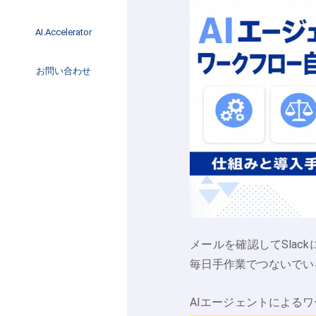
イベント
インタビュー
AI.Accelerator記事
AI.Accelerator
コラム
海外トレンド
お問い合わせ
Web3
メールを確認してSla
毎日手作業でつないでい
AIエージェントによる