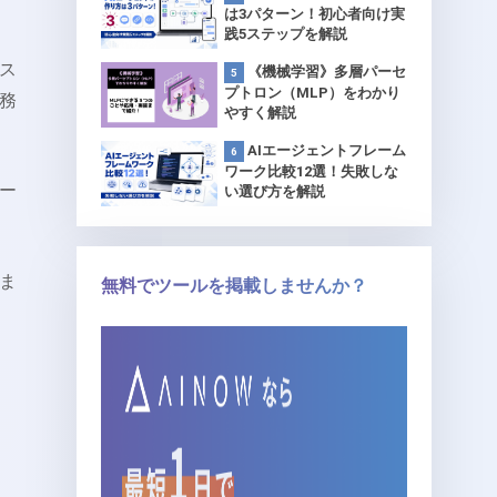
は3パターン！初心者向け実
践5ステップを解説
ス
《機械学習》多層パーセ
プトロン（MLP）をわかり
務
やすく解説
AIエージェントフレーム
ワーク比較12選！失敗しな
ー
い選び方を解説
ま
無料でツールを掲載しませんか？