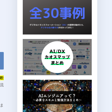
断
流
ま