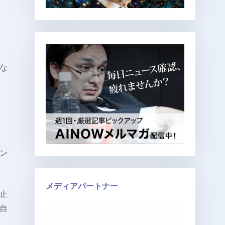
な
ン
メディアパートナー
止
自