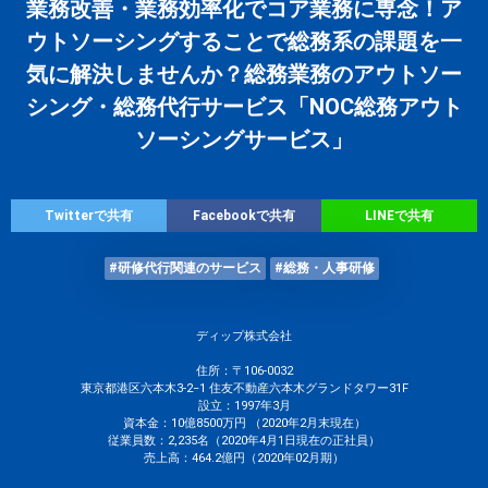
業務改善・業務効率化でコア業務に専念！ア
ウトソーシングすることで総務系の課題を一
気に解決しませんか？総務業務のアウトソー
シング・総務代行サービス「NOC総務アウト
ソーシングサービス」
Twitterで共有
Facebookで共有
LINEで共有
#研修代行関連のサービス
#総務・人事研修
ディップ株式会社
住所：〒106-0032
東京都港区六本木3-2−1 住友不動産六本木グランドタワー31F
設立：1997年3月
資本金：10億8500万円 （2020年2月末現在）
従業員数：2,235名（2020年4月1日現在の正社員）
売上高：464.2億円（2020年02月期）