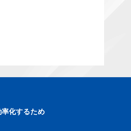
効率化するため
」