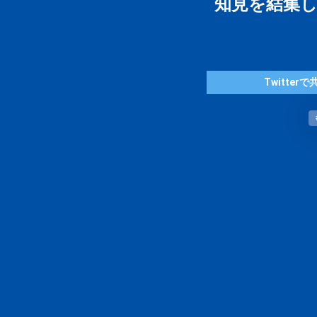
知見を結集
Twitterで