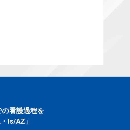
での看護過程を
Is/AZ」