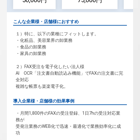
50,000円
75,000円
こんな企業様・店舗様におすすめ
１）特に、以下の業種にフィットします。
・化粧品、美容業界の卸業務
・食品の卸業務
・家具の卸業務
２）FAX受注を電子化したい法人様
AI OCR「注文書自動読込み機能」でFAXの注文書に完
全対応
複雑な帳票も楽楽電子化。
導入企業様・店舗様の効果事例
・月間1,800件のFAXの受注登録、1日7hの受注対応業
務が
受発注業務のWEB化で迅速・最適化で業務効率化に成
功