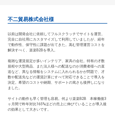
不二貿易株式会社様
以前は開発会社に依頼してフルスクラッチでサイトを運営。
完全に自社用にカスタマイズして利用していましたが、経年
で動作性、保守性に課題が出てきた。嵩む管理運営コストを
解決すべく、楽楽B2Bを導入。
複雑な運賃規定が多いインテリア、家具の会社。特有の才数
規程や大型商品、また法人様への配送なのか消費者様への直
送など、異なる情報をシステムに入れられるかが問題で、才
数や配送先などの運賃計算にすべて対応できることで導入を
決定。希望のコストや納期、サポートの篤さも後押しになり
ました。
サイトの動作も早く管理も容易。何より楽楽B2B 本稼働後3
ヶ月間で昨年対比165%ほどの売上に伸びていることが導入後
の効果として大きいです。