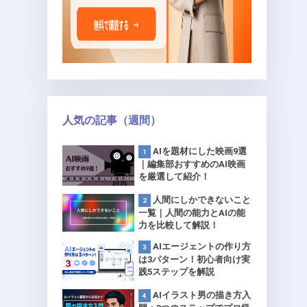
人気の記事（週間）
AIを題材にした映画9選
｜編集部おすすめのAI映画
を厳選して紹介！
人間にしかできないこと
一覧｜人間の能力とAIの能
力を比較して解説！
AIエージェントの作り方
は3パターン！初心者向け実
践5ステップを解説
AIイラスト男の描き方入