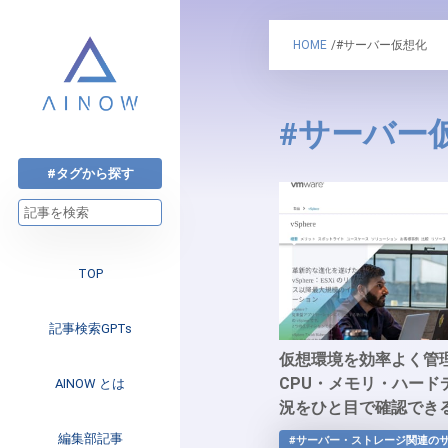
HOME
/#サーバー仮想化
#サーバー
#タグから探す
TOP
記事検索GPTs
仮想環境を効率よく管
CPU・メモリ・ハード
AINOW とは
況をひと目で確認でき
「VMware vSphere」
注目のニュース
編集部記事
#サーバー・ストレージ関連の