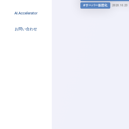
イベント
#サーバー仮想化
2020.10.23
インタビュー
AI.Accelerator記事
AI.Accelerator
コラム
海外トレンド
お問い合わせ
Web3