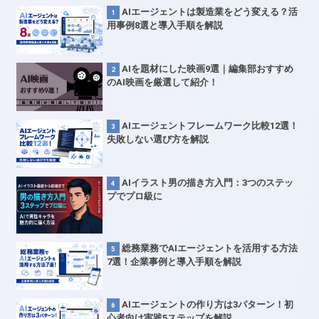
AIエージェントは製造業をどう変える？活
用事例8選と導入手順を解説
AIを題材にした映画9選｜編集部おすすめ
のAI映画を厳選して紹介！
AIエージェントフレームワーク比較12選！
失敗しない選び方を解説
AIイラスト男の描き方入門：3つのステッ
プでプロ級に
総務業務でAIエージェントを活用する方法
7選！企業事例と導入手順を解説
AIエージェントの作り方は3パターン！初
心者向け実践5ステップを解説