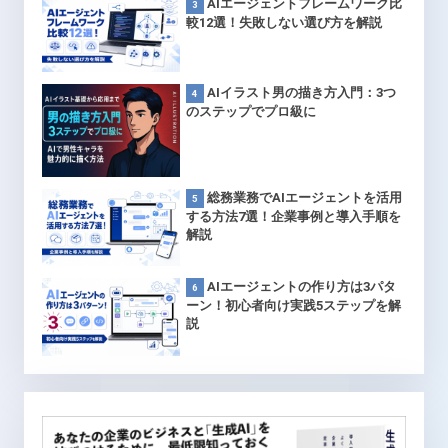
AIエージェントフレームワーク比
較12選！失敗しない選び方を解説
AIイラスト男の描き方入門：3つ
のステップでプロ級に
総務業務でAIエージェントを活用
する方法7選！企業事例と導入手順を
解説
AIエージェントの作り方は3パタ
ーン！初心者向け実践5ステップを解
説