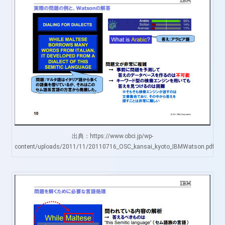
出典：https://www.obci.jp/wp-
content/uploads/2011/11/20110716_OSC_kansai_kyoto_IBMWatson.pdf