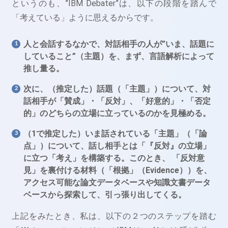
というのも、”IBM Debater”は、以下の段階を踏んで
「考えている」ように思えるからです。
人と会話するなかで、対話相手の人が”いま、話題に
していること”（主題）を、まず、言語解析によって
推し量る。
次に、（推定した）話題（「主題」）について、対
話相手が「賛成」・「反対」、「好意的」・「否定
的」のどちらの立場に立っているのかを見極める。
（1で推定した）いま話されている「主題」（「論
点」）について、話し相手とは「『反対』の立場」
に立つ「考え」を構築する。
このとき、 「反対意
見」を裏付ける材料（「根拠」（Evidence））を、
アクセス可能な論文データベースや知識文書データ
ベースから探索して、引っ張り出してくる。
上記をみたとき、私は、以下の２つのステップを踏む