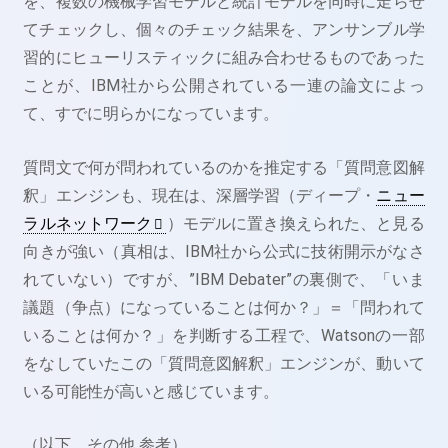
を、複数の機械学習モデルと統計モデルを同時に走らせ
てチェックし、個々のチェック結果を、アンサンブル学
習的にヒューリスティックに組み合わせるものであった
ことが、IBM社から公開されている一連の論文によっ
て、すでに明らかになっています。
質問文で何が問われているのかを推定する「質問意図解
釈」エンジンも、現在は、深層学習（ディープ・
ニュー
ラルネットワーク
）モデルに置き換えられた、と見る
向きが強い（真相は、IBM社から公式に技術開示がなさ
れていない）ですが、”IBM Debater”の裏側で、「いま
議題（争点）になっていることは何か？」＝「問われて
いることは何か？」を判断する工程で、Watsonの一部
をなしていたこの「質問意図解釈」エンジンが、動いて
いる可能性が高いと感じています。
（以下、その他 参考）