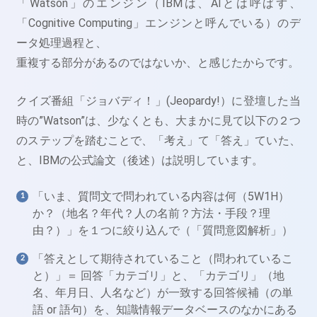
「Watson」のエンジン（IBMは、AIとは呼ばず、
「Cognitive Computing」エンジンと呼んでいる）のデ
ータ処理過程と、
重複する部分があるのではないか、と感じたからです。
クイズ番組「ジョバディ！」(Jeopardy!）に登壇した当
時の”Watson”は、少なくとも、大まかに見て以下の２つ
のステップを踏むことで、「考え」て「答え」ていた、
と、IBMの公式論文（後述）は説明しています。
「いま、質問文で問われている内容は何（5W1H）
か？（地名？年代？人の名前？方法・手段？理
由？）」を１つに絞り込んで（「質問意図解析」）
「答えとして期待されていること（問われているこ
と）」＝ 回答「カテゴリ」と、「カテゴリ」（地
名、年月日、人名など）が一致する回答候補（の単
語 or 語句）を、知識情報データベースのなかにある