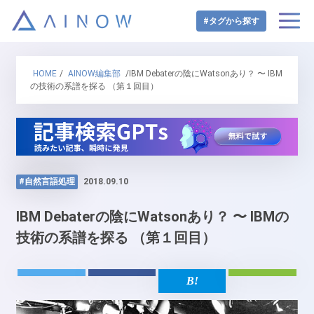
#タグから探す
HOME
/
AINOW編集部
/IBM Debaterの陰にWatsonあり？ 〜 IBM
の技術の系譜を探る （第１回目）
#自然言語処理
2018.09.10
IBM Debaterの陰にWatsonあり？ 〜 IBMの
技術の系譜を探る （第１回目）