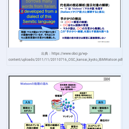
出典：https://www.obci.jp/wp-
content/uploads/2011/11/20110716_OSC_kansai_kyoto_IBMWatson.pdf