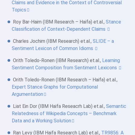
Claims and Evidence in the Context of Controversial
Topics
Roy Bar-Haim (IBM Research – Haifa) et.al.,
Stance
Classification of Context-Dependent Claims
Charles Jochim (IBM Research) et.al.,
SLIDE – a
Sentiment Lexicon of Common Idioms
Orith Toledo-Ronen (IBM Research) et.al.,
Learning
Sentiment Composition from Sentiment Lexicons
Orith Toledo-Ronen (IBM Research – Haifa) et.al.,
Expert Stance Graphs for Computational
Argumentation
Liat Ein Dor (IBM Haifa Reseacrh Lab) et.al.,
Semantic
Relatedness of Wikipedia Concepts – Benchmark
Data and a Working Solution
Ran Levy (IBM Haifa Research Lab) et.al.,
TR9856: A