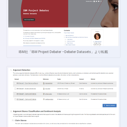
IBM社「IBM Project Debater –Debater Datasets」より転載