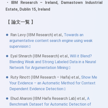
・IBM Research – Ireland, Damastown Industrial
Estate, Dublin 15, Ireland
【 論文一覧 】
Ran Levy (IBM Research) et.al.,
Towards an
argumentative content search engine using weak
supervision
Eyal Shnarch (IBM Research) et.al.,
Will it Blend?
Blending Weak and Strong Labeled Data in a Neural
Network for Argumentation Mining
Ruty Rinott (IBM Research – Haifa) et.al.,
Show Me
Your Evidence – an Automatic Method for Context
Dependent Evidence Detection
Ehud Aharoni (IBM Haifa Research Lab) et.al.,
A
Benchmark Dataset for Automatic Detection of