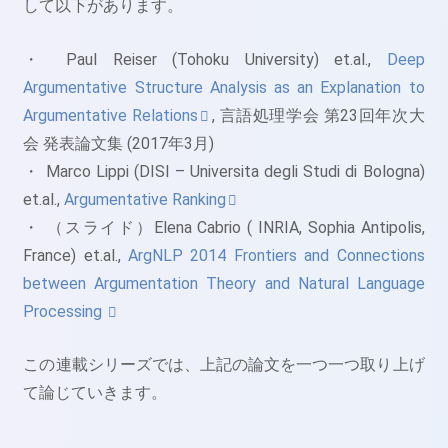
して以下があります。
・ Paul Reiser (Tohoku University) et.al.,
Deep
Argumentative Structure Analysis as an Explanation to
Argumentative Relations
, 言語処理学会 第23回年次大
会 発表論文集 (2017年3月)
・ Marco Lippi (DISI – Universita degli Studi di Bologna)
et.al.,
Argumentative Ranking
・ （スライド）Elena Cabrio ( INRIA, Sophia Antipolis,
France) et.al.,
ArgNLP 2014 Frontiers and Connections
between Argumentation Theory and Natural Language
Processing
この連載シリーズでは、上記の論文を一つ一つ取り上げ
て論じていきます。