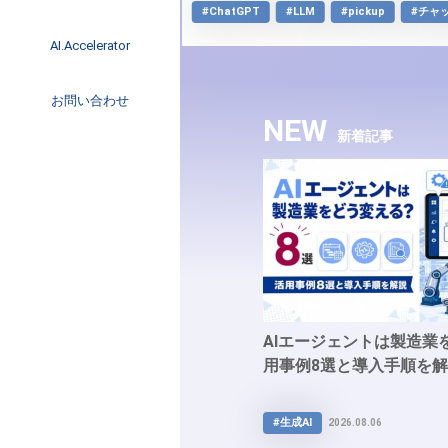
#ChatGPT
#LLM
#pickup
#チャ
イベント
Item
インタビュー
AI.Accelerator記事
AI.Accelerator
3
コラム
of
海外トレンド
お問い合わせ
10
Web3
NEW
新着記事
AIエージェントは製造業
用事例8選と導入手順を
#生成AI
2026.08.06