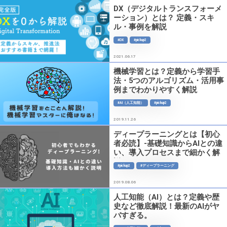
DX（デジタルトランスフォーメ
ーション）とは？ 定義・スキ
ル・事例を解説
#DX
#pickup2
2021.06.17
機械学習とは？定義から学習手
法・5つのアルゴリズム・活用事
例までわかりやすく解説
#AI（人工知能）
#pickup2
2019.11.26
ディープラーニングとは【初心
者必読】-基礎知識からAIとの違
い、導入プロセスまで細かく解
説
#pickup2
#ディープラーニング
2019.08.06
Perplexityが「Pages」を発表 – 最強のAI記事
人工知能（AI）とは？定義や歴
史など徹底解説！最新のAIがヤ
バすぎる。