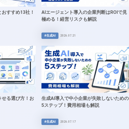
とおすすめ13社！
AIエージェント導入の企業判断はROIで見
極める！経営リスクも解説
#生成AI
2026.07.21
させる選び方！お
生成AI導入で中小企業が失敗しないための
5ステップ！費用相場も解説
#生成AI
2026.07.17