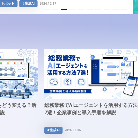
ットボット
#生成AI
2024.12.17
item
item
item
item
item
item
item
item
item
item
0
1
2
3
4
5
6
7
8
9
をどう変える？活
総務業務でAIエージェントを活用する方法
解説
7選！企業事例と導入手順を解説
#生成AI
2026.08.06