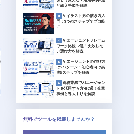
をどう変える？活用事例8選
と導入手順を解説
AIイラスト男の描き方入
門：3つのステップでプロ級
に
AIエージェントフレーム
ワーク比較12選！失敗しな
い選び方を解説
AIエージェントの作り方
は3パターン！初心者向け実
践5ステップを解説
総務業務でAIエージェン
トを活用する方法7選！企業
事例と導入手順を解説
無料でツールを掲載しませんか？