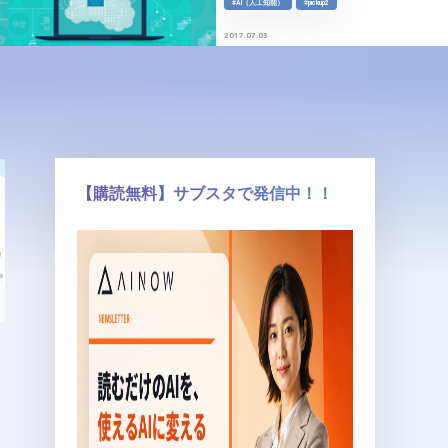
#AI（人工知能）
#pickup2
#Perplexity
#pickup
#翻訳記事
2024.07.09
2017.07.03
【購読無料】サブスタで発信中！！