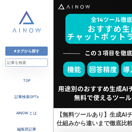
#タグから探す
TOP
記事検索GPTs
AINOW とは
特徴や失敗しない選
【無料ツールあり】生成AI
仕組みから違いまで徹底比
注目のニュース
編集部記事