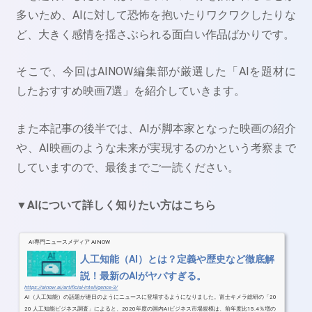
多いため、AIに対して恐怖を抱いたりワクワクしたりな
ど、大きく感情を揺さぶられる面白い作品ばかりです。
そこで、今回はAINOW編集部が厳選した「AIを題材に
したおすすめ映画7選」を紹介していきます。
また本記事の後半では、AIが脚本家となった映画の紹介
や、AI映画のような未来が実現するのかという考察まで
していますので、最後までご一読ください。
▼AIについて詳しく知りたい方はこちら
AI専門ニュースメディア AINOW
人工知能（AI）とは？定義や歴史など徹底解
説！最新のAIがヤバすぎる。
https://ainow.ai/artificial-intelligence-3/
AI（人工知能）の話題が連日のようにニュースに登場するようになりました。富士キメラ総研の「20
20 人工知能ビジネス調査」によると、2020年度の国内AIビジネス市場規模は、前年度比15.4％増の