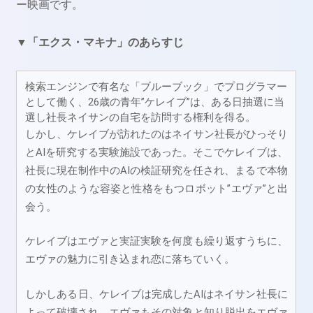
ー映画です。
▼「エクス・マキナ」のあらすじ
検索エンジンで有名な「ブルーブック」でプログラマー
として働く、26歳の青年”ケレイブ”は、ある日抽選に当
選し社長ネイサンの自宅を訪問する権利を得る。
しかし、ケレイブが訪れたのはネイサン社長がひっそり
とAIを研究する実験施設であった。そこでケレイブは、
社長に現在制作中のAIの検証研究を任され、まるで本物
の女性のような容姿と性格をもつロボット”エヴァ”と出
会う。
ケレイブはエヴァと実証実験を何度も繰り返すうちに、
エヴァの魅力に引き込まれ恋に落ちていく。
しかしある日、ケレイブは完成したAIはネイサン社長に
よって破壊され、エヴァもその対象と知り脱出をエヴァ