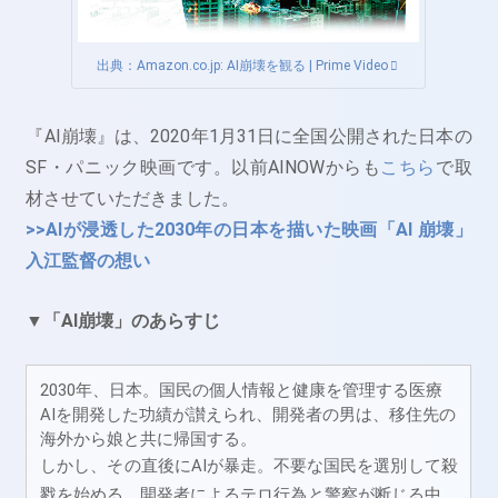
出典：Amazon.co.jp: AI崩壊を観る | Prime Video
『AI崩壊』は、2020年1月31日に全国公開された日本の
SF・パニック映画です。以前AINOWからも
こちら
で取
材させていただきました。
>>AIが浸透した2030年の日本を描いた映画「AI 崩壊」
入江監督の想い
▼「AI崩壊」のあらすじ
2030年、日本。国民の個人情報と健康を管理する医療
AIを開発した功績が讃えられ、開発者の男は、移住先の
海外から娘と共に帰国する。
しかし、その直後にAIが暴走。不要な国民を選別して殺
戮を始める。開発者によるテロ行為と警察が断じる中、