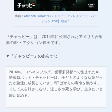
出典：
Amazon | CHAPPIE/チャッピー アンレイテッド・バー
ジョン [DVD] | 映画
『チャッピー』は、2015年に公開されたアメリカ合衆
国のSF・アクション映画です。
▼「チャッピー」のあらすじ
2016年、ヨハネスブルグ。犯罪多発都市で生まれたAI
搭載ロボット・チャッピーは、子どものような状態だっ
たが急速に成長していき、5日ばかりの寿命を燃やす。
そして人を好きになり、逞しさや死を学び、生きたいと
願い始める。