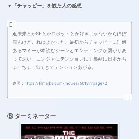
▼「チャッピー」を観た人の感想
近未来とかSFとかロボットとか好きじゃないからほぼ
観んけどこれはよかった。最初からチャッピーに理解
あるマミーが本読むシーンとエンディングが繋がりあ
って深い。ニンジャにテンションに手裏剣に日本がち
ょこちょこ出てきてテンションあがる。
参照：
https://filmarks.com/movies/60187?page=2
⑧ ターミネーター