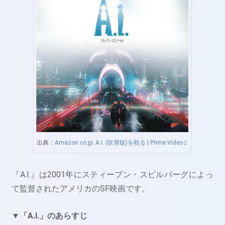
出典：
Amazon.co.jp: A.I. (吹替版)を観る | Prime Video
『A.I.』は2001年にスティーブン・スピルバーグによっ
て監督されたアメリカのSF映画です。
▼「A.I.」のあらすじ