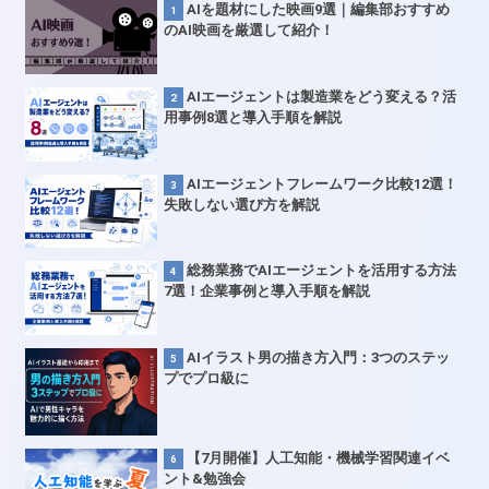
AIを題材にした映画9選｜編集部おすすめ
のAI映画を厳選して紹介！
AIエージェントは製造業をどう変える？活
用事例8選と導入手順を解説
AIエージェントフレームワーク比較12選！
失敗しない選び方を解説
総務業務でAIエージェントを活用する方法
7選！企業事例と導入手順を解説
AIイラスト男の描き方入門：3つのステッ
プでプロ級に
【7月開催】人工知能・機械学習関連イベ
ント&勉強会