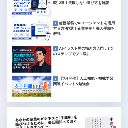
較12選！失敗しない選び方を解説
総務業務でAIエージェントを活用
する方法7選！企業事例と導入手順を
解説
AIイラスト男の描き方入門：3つ
のステップでプロ級に
【7月開催】人工知能・機械学習
関連イベント&勉強会