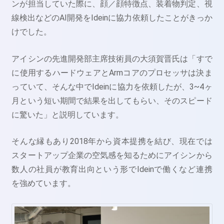
ンが担当していた際に、顔／顔特徴点、装着物判定、視
線検出などのAI開発をIdeinに協力依頼したことがきっか
けでした。
アイシンの先進開発部主席技術員の
大須賀晋氏は「すで
に使用するハードウェアとArmコアのプロセッサは決ま
っていて、そんな中でIdeinに協力を依頼したが、3~4ヶ
月という短い期間で結果を出してもらい、そのスピード
に驚いた」と説明しています。
そんな縁もあり2018年から資本提携を結び、現在では
スタートアップ企業の空気感を知るためにアイシンから
数人の社員が教育出向という形でIdeinで働くなど連携
を強めています。