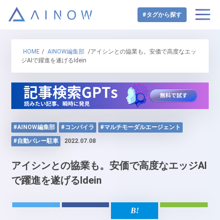
#タグから探す
HOME
/
AINOW編集部
/アイシンとの協業も。安価で高度なエッ
ジAIで躍進を遂げるIdein
#AINOW編集部
#コンパイラ
#マルチモーダルエージェント
#自動バレー駐車
2022.07.08
アイシンとの協業も。安価で高度なエッジAI
で躍進を遂げるIdein