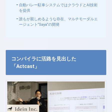
自動バレー駐車システムではクラウドとAI技術
を提供
誰もが親しめるような存在、マルチモーダルエ
ージェント”Saya”の開発
コンパイラに活路を見出した
「Actcast」