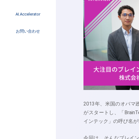
イベント
インタビュー
AI.Accelerator記事
AI.Accelerator
コラム
海外トレンド
お問い合わせ
Web3
2013年、米国のオバマ政
がスタートし、「Brain
インテック」の呼び名が
今回は、そんなブレイン