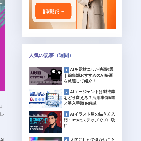
人気の記事（週間）
AIを題材にした映画9選
｜編集部おすすめのAI映画
を厳選して紹介！
AIエージェントは製造業
をどう変える？活用事例8選
と導入手順を解説
e」
ブレ
AIイラスト男の描き方入
門：3つのステップでプロ級
に
I
人間にしかできないこと