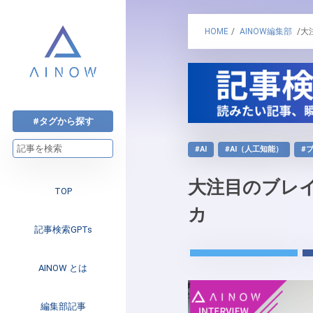
HOME
/
AINOW編集部
/大
#タグから探す
#AI
#AI（人工知能）
#
大注目のブレ
TOP
カ
記事検索GPTs
AINOW とは
注目のニュース
編集部記事