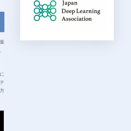
言葉
、
に
ンテ
方