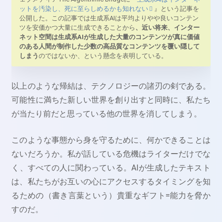
ットを汚染し、死に至らしめるかも知れない
』という記事を
公開した。この記事では生成系AIは平均よりやや良いコンテン
ツを安価かつ大量に生成できることから
、近い将来、インター
ネット空間は生成系AIが生成した大量のコンテンツが真に価値
のある人間が制作した少数の高品質なコンテンツを覆い隠して
しまう
のではないか、という懸念を表明している。
以上のような帰結は、テクノロジーの諸刃の剣である。
可能性に満ちた新しい世界を創り出すと同時に、私たち
が当たり前だと思っている他の世界を消してしまう。
このような事態から身を守るために、何かできることは
ないだろうか。私が話している危機はライターだけでな
く、すべての人に関わっている。AIが生成したテキスト
は、私たちがお互いの心にアクセスするタイミングを知
るための（書き言葉という）貴重なギフト=能力を脅か
すのだ。