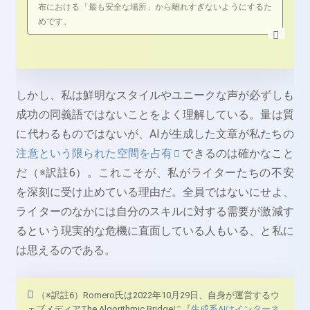
布における「最も安全な場所」から離れすぎないようにするた
めです。
しかし、私は鮮明なスタイルやユニークな声が必ずしも
成功の同義語ではないことをよく理解している。量は質
に代わるものではないが、AIが生成した文章が私たちの
注意という限られた空間を占有
できるのは確かなこと
だ（※訳註6）。これこそが、私がライターたちの不安
を深刻に受け止めている理由だ。全員ではないにせよ、
ライターのなかには自分のスキルに対する需要が激減す
るという現実的な危機に直面している人もいる、と私に
は思えるのである。
（※訳註6）Romero氏は2022年10月29日、自身が運営するウ
ェブメディアThe Algorithmic Bridgeに『
生成系AIはインターネ