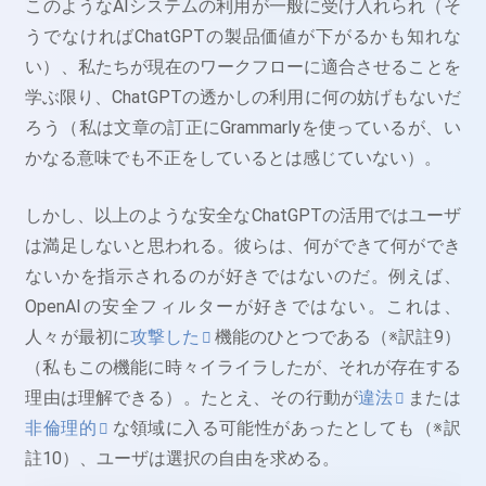
このようなAIシステムの利用が一般に受け入れられ（そ
うでなければChatGPTの製品価値が下がるかも知れな
い）、私たちが現在のワークフローに適合させることを
学ぶ限り、ChatGPTの透かしの利用に何の妨げもないだ
ろう（私は文章の訂正にGrammarlyを使っているが、い
かなる意味でも不正をしているとは感じていない）。
しかし、以上のような安全なChatGPTの活用ではユーザ
は満足しないと思われる。彼らは、何ができて何ができ
ないかを指示されるのが好きではないのだ。例えば、
OpenAIの安全フィルターが好きではない。これは、
人々が最初に
攻撃した
機能のひとつである（※訳註9）
（私もこの機能に時々イライラしたが、それが存在する
理由は理解できる）。たとえ、その行動が
違法
または
非倫理的
な領域に入る可能性があったとしても（※訳
註10）、ユーザは選択の自由を求める。