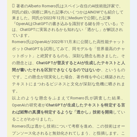
著者のAlberto Romero氏はスペイン在住のAI技術批評家で、
同氏の鋭い洞察に満ちた記事のいくつかはAINOWでも紹介して
来ました。同氏が2022年12月にMediumで公開した記事
『OpenAIはChatGPTの書き込みを識別する鍵を持っている』で
は、ChatGPTに実装されるかも知れない「透かし」が解説され
ています。
Romero氏はOpenAIが2022年11月末に公開した高性能チャット
ボットChatGPTを試用してみて、同モデルを「世界最高のチャ
ットボット」と絶賛するものも、深刻な懸念も抱きました。そ
の懸念とは、
ChatGPTが普及するとAIが生成したテキストと人
間が書いたそれを区別できなくなるのではないか
、というもの
です。この懸念が現実化した場合、著作権を中心に構築された
テキストにまつわるビジネスと文化が深刻な危機に晒されま
す。
以上のような懸念をふまえてRomero氏が調査した結果、
OpenAIの研究者が
ChatGPTが生成したテキストを特定する言
わば紙幣の真贋を特定するような「透かし」技術を開発
してい
ることがわかりました。
Romero氏は透かし技術について考察を進め、この技術はオー
プンソース化されると無効化されてしまう、と指摘します。こ