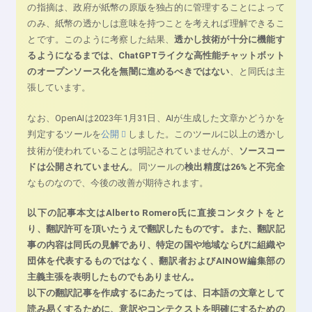
の指摘は、政府が紙幣の原版を独占的に管理することによって
のみ、紙幣の透かしは意味を持つことを考えれば理解できるこ
とです。このように考察した結果、
透かし技術が十分に機能す
るようになるまでは、ChatGPTライクな高性能チャットボット
のオープンソース化を無闇に進めるべきではない
、と同氏は主
張しています。
なお、OpenAIは2023年1月31日、AIが生成した文章かどうかを
判定するツールを
公開
しました。このツールに以上の透かし
技術が使われていることは明記されていませんが、
ソースコー
ドは公開されていません
。同ツールの
検出精度は26%と不完全
なものなので、今後の改善が期待されます。
以下の記事本文はAlberto Romero氏に直接コンタクトをと
り、翻訳許可を頂いたうえで翻訳したものです。また、翻訳記
事の内容は同氏の見解であり、特定の国や地域ならびに組織や
団体を代表するものではなく、翻訳者およびAINOW編集部の
主義主張を表明したものでもありません。
以下の翻訳記事を作成するにあたっては、日本語の文章として
読み易くするために、意訳やコンテクストを明確にするための