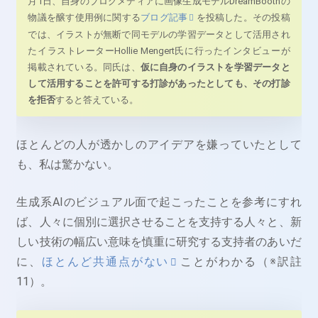
月1日、自身のブログメディアに画像生成モデルDreamBoothの
物議を醸す使用例に関する
ブログ記事
を投稿した。その投稿
では、イラストが無断で同モデルの学習データとして活用され
たイラストレーターHollie Mengert氏に行ったインタビューが
掲載されている。同氏は、
仮に自身のイラストを学習データと
して活用することを許可する打診があったとしても、その打診
を拒否
すると答えている。
ほとんどの人が透かしのアイデアを嫌っていたとして
も、私は驚かない。
生成系AIのビジュアル面で起こったことを参考にすれ
ば、人々に個別に選択させることを支持する人々と、新
しい技術の幅広い意味を慎重に研究する支持者のあいだ
に、
ほとんど共通点がない
ことがわかる（※訳註
11）。