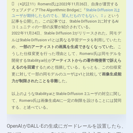
（※訳註11）Romero氏は2022年11月26日、自身が運営する
ウェブメディアThe Algorithmic Bridgeに『
Stable Diffusion 2は
ユーザが期待したものでも、望んだものでもない。
』という
記事を公開した。この記事では、Stable Diffusion 2に対するAI
コミュニティの一部の反響が紹介されている。
2022年11月24日、Stable Diffusion 2がリリースされた。同モデ
ルはStable Diffusion v1とは異なる学習データを利用していたた
め、
一部のアーティストの画風を生成できなくなっていた
。こ
うした仕様変更を行った理由として、Romero氏は同モデルを
開発するStability.ai社が
アーティストからの著作権侵害で訴えら
えるのを回避
するためと指摘している。もっとも、この仕様変
更に対して一部の同モデルのユーザはv1と比較して
画像生成能
力が制限されたことを非難
した。
以上のようなStability.aiとStable Diffusion 2ユーザの対立に関し
て、Romero氏は画像生成AIに一定の制限を設けることには賛同
する、と述べている。
OpenAIがDALL-Eの生成にガードレールを設置したら、