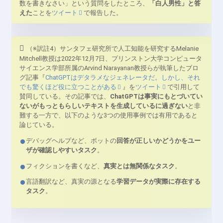
数を書きなさい」という質問をしたところ、
「白人男性」と答
えた
ことを
ツイート
で報告した。
（※訳註4）サンタフェ研究所で人工知能を研究するMelanie
Mitchell教授は2022年12月7日、プリンストン大学コンピュータ
サイエンス学部所属のArvind Narayanan教授らが執筆したブロ
グ記事『
ChatGPTはデタラメなジェネレータだ。しかし、それ
でも驚くほど役に立つことがある
』を
ツイート
で引用して
賛同している。その記事では、
ChatGPTは事実にもとづいてい
ないがもっともらしいテキストを生成しているに過ぎない
と非
難する一方で、以下のような3つの使用事例では有用であると
論じている。
デバッグヘルプなど、ボットの
回答が正しいかどうかをユー
ザが確認しやすいタスク
。
フィクションを書くなど、
真実とは無関係なタスク
。
言語翻訳など、真実の源となる
学習データが実際に存在する
タスク
。