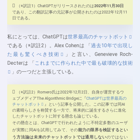
（※訳註1）ChatGPTがリリースされたのは
2022年11月30日
であり、この翻訳記事の元記事が公開されたのは2022年12月11
日である。
私にとっては、ChatGPTは
世界最高のチャットボット
である（※訳註2）。Alex Cohenは 「
過去10年で出現し
た最も驚くべき技術
」と言い、Genevieve Roch-
Decterは 「
これまでに作られた中で最も破壊的な技術
」の一つだと主張している。
（※訳註2）Romero氏は2022年12月2日、自身が運営するウ
ェブメディアThe Algorithmic Bridgeに『
ChatGPTは世界最高の
チャットボット
』という記事を公開した。この記事では同AI
の素晴らしさを称賛する一方で、将来的に誕生するさらに進化
したチャットボットに対する懸念も論じている。
その懸念とは、ChatGPTで行われたように不特定多数のユーザ
が実際に同AIを試用してみて、その
能力の限界を検証するとい
う方法論は未来のチャットボットでは通用しない
のではない