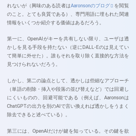
れないが（興味のある読者は
Aaronsonのブログ
を閲覧
のこと。とても良質である）、専門用語に埋もれた関連
情報をいくつか紹介する価値はあるだろう。
第一に、OpenAIがキーを共有しない限り、ユーザは透
かしを見る手段を持たない（逆にDALL-Eのは見えてい
て簡単に外せた）。誰もそれを取り除く直接的な方法を
見つけられないだろう。
しかし、第二の論点として、透かしは些細なアプローチ
（単語の削除・挿入や段落の並び替えなど）では回避し
にくいものの、回避可能である（例えば、Aaronsonは
ChatGPTの出力を別のAIで言い換えれば透かしをうまく
除去できると述べている）。
第三には、OpenAIだけが鍵を知っている。その鍵を欲