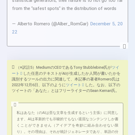
statistical generators, their nature is to not go too far
from the "safest spots" in the distribution of words
— Alberto Romero (@Alber_RomGar)
December 5, 20
22
（※訳註5）MediumのCEOであるTony Stubblebine氏が
ツイ
ート
した任意のテキストがAIが生成したか人間が書いたかを
識別するツールの出力に関連して、本記事の著者Romero氏は
2022年12月6日、以下のように
ツイート
した。なお、以下の
ツイートの「あなた」とはフリーライターのSean Kernan氏。
私はあなた（のAIは歪な文章を生成するという主張）に同意し
ます、AIは革新的でも示唆的でもない退屈なコンテンツしか書
くことができません（アイデアを奇妙に組み合わせない限
り）。その理由は、それが統計ジェネレータであり、単語の分