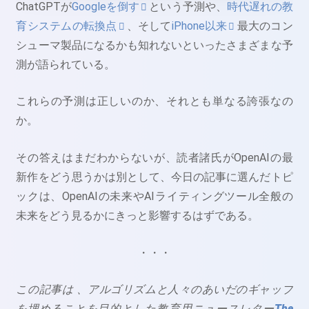
ChatGPTが
Googleを倒す
という予測や、
時代遅れの教
育システムの転換点
、そして
iPhone以来
最大のコン
シューマ製品になるかも知れないといったさまざまな予
測が語られている。
これらの予測は正しいのか、それとも単なる誇張なの
か。
その答えはまだわからないが、読者諸氏がOpenAIの最
新作をどう思うかは別として、今日の記事に選んだトピ
ックは、OpenAIの未来やAIライティングツール全般の
未来をどう見るかにきっと影響するはずである。
・・・
この記事は 、アルゴリズムと人々のあいだのギャップ
を埋めることを目的とした教育用ニュースレター
The