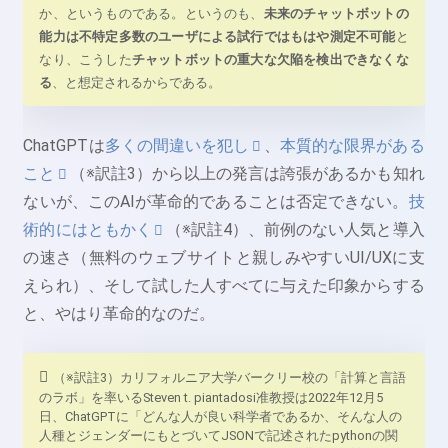
か、というものである。というのも、
未来のチャットボットの
能力は不特定多数のユーザによる試行ではもはや測定不可能
と
なり、こうした
チャットボットの重大な欠陥を検出できなくな
る
、と想定されるからである。
ChatGPTは
多くの間違いを犯し
、
本質的な限界がある
こと
（※訳註3）から以上の発言は誇張があるかも知れ
ないが、このAIが革命的であることは否定できない。
技
術的にはともかく
（※訳註4）、前例のない人気と導入
の速さ（無料のウェブサイトと親しみやすいUI/UXに支
えられ）、そして試した人すべてに与えた印象からする
と、やはり革命的なのだ。
（※訳註3）カリフォルニア大学バークリー校の「計算と言語
のラボ」を率いるSteven t. piantadosi准教授は2022年12月5
日、ChatGPTに「どんな人が良い科学者であるか、そんな人の
人種とジェンダーにもとづいてJSONで記述されたpythonの関