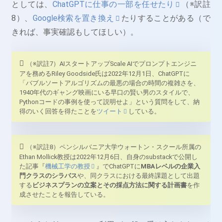
としては、
ChatGPTに仕事の一部を任せたり
（※訳註
8）、
Google検索を置き換え
たりすることがある（で
きれば、事実確認もしてほしい）。
（※訳註7）AIスタートアップScale AIでプロンプトエンジニ
アを務めるRiley Goodside氏は2022年12月1日、ChatGPTに
「バブルソートアルゴリズムの最悪の場合の時間の複雑さを、
1940年代のギャング映画にいる早口の賢い男のスタイルで、
Pythonコードの事例を使って説明せよ」という質問をして、納
得のいく回答を得たことを
ツイート
している。
（※訳註8）ペンシルバニア大学ウォートン・スクール所属の
Ethan Mollick教授は2022年12月6日、自身のsubstackで公開し
た記事『
機械工学の教授
』でChatGPTに
MBAレベルの企業入
門クラスのシラバス
や、同クラスにおける最終課題として出題
する
ビジネスプランの立案とその採点方法に関する計画書
を作
成させたことを報告している。