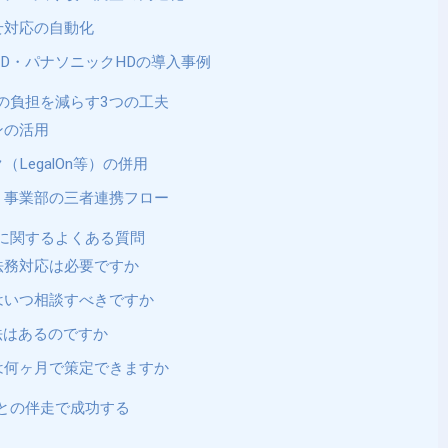
せ対応の自動化
D・パナソニックHDの導入事例
務の負担を減らす3つの工夫
ンの活用
LegalOn等）の併用
・事業部の三者連携フロー
務に関するよくある質問
法務対応は必要ですか
はいつ相談すべきですか
法はあるのですか
は何ヶ月で策定できますか
務との伴走で成功する