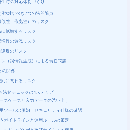
発生時の対応体制づくり
務が検討すべき7つの法的論点
類似性・依拠性）のリスク
法に抵触するリスク
密情報の漏洩リスク
約違反のリスク
ョン（誤情報生成）による責任問題
との関係
規則に関わるリスク
ける法務チェックの4ステップ
ユースケースと入力データの洗い出し
利用ツールの規約・セキュリティ仕様の確認
社内ガイドラインと運用ルールの策定