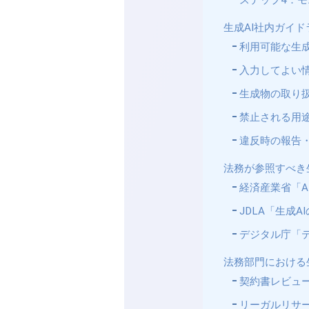
ステップ4：
生成AI社内ガイ
利用可能な生成
入力してよい
生成物の取り
禁止される用
違反時の報告
法務が参照すべき
経済産業省「A
JDLA「生成
デジタル庁「
法務部門における
契約書レビュ
リーガルリサ