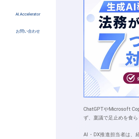
イベント
インタビュー
AI.Accelerator記事
AI.Accelerator
コラム
海外トレンド
お問い合わせ
Web3
ChatGPTやMicros
ず、稟議で足止めを食ら
AI・DX推進担当者は