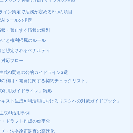
モニタリング体制と改訂サイクルの構築
ドライン策定で法務が定める5つの項目
AIツールの指定
情報・禁止する情報の種別
扱いと権利帰属のルール
途と想定されるペナルティ
・対応フロー
生成AI関連の公的ガイドライン3選
Iの利用・開発に関する契約チェックリスト」
AIの利用ガイドライン」雛形
テキスト生成AI利活用におけるリスクへの対策ガイドブック」
生成AI活用事例
ー・ドラフト作成の効率化
ーチ・法令改正調査の高速化