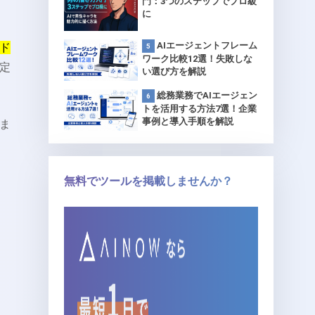
門：3つのステップでプロ級
に
AIエージェントフレーム
ド
ワーク比較12選！失敗しな
定
い選び方を解説
総務業務でAIエージェン
トを活用する方法7選！企業
事例と導入手順を解説
ま
無料でツールを掲載しませんか？