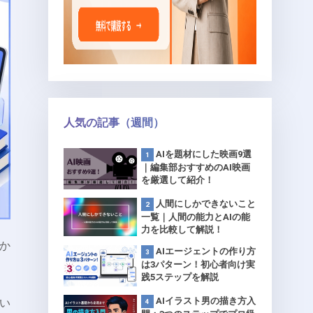
人気の記事（週間）
AIを題材にした映画9選
｜編集部おすすめのAI映画
を厳選して紹介！
人間にしかできないこと
一覧｜人間の能力とAIの能
力を比較して解説！
つか
AIエージェントの作り方
は3パターン！初心者向け実
践5ステップを解説
AIイラスト男の描き方入
い