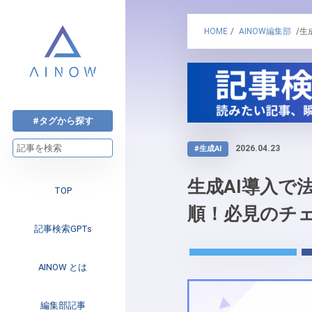
HOME
/
AINOW編集部
/生
#タグから探す
2026.04.23
#生成AI
生成AI導入で
TOP
順！必見のチ
記事検索GPTs
AINOW とは
注目のニュース
編集部記事