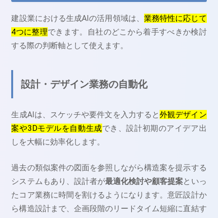
建設業における生成AIの活用領域は、
業務特性に応じて
4つに整理
できます。自社のどこから着手すべきか検討
する際の判断軸として使えます。
設計・デザイン業務の自動化
生成AIは、スケッチや要件文を入力すると
外観デザイン
案や3Dモデルを自動生成
でき、設計初期のアイデア出
しを大幅に効率化します。
過去の類似案件の図面を参照しながら構造案を提示する
システムもあり、設計者が
最適化検討や顧客提案
といっ
たコア業務に時間を割けるようになります。意匠設計か
ら構造設計まで、企画段階のリードタイム短縮に直結す