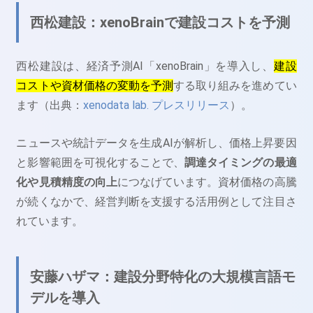
西松建設：xenoBrainで建設コストを予測
西松建設は、経済予測AI「xenoBrain」を導入し、
建設
コストや資材価格の変動を予測
する取り組みを進めてい
ます（出典：
xenodata lab. プレスリリース
）。
ニュースや統計データを生成AIが解析し、価格上昇要因
と影響範囲を可視化することで、
調達タイミングの最適
化や見積精度の向上
につなげています。資材価格の高騰
が続くなかで、経営判断を支援する活用例として注目さ
れています。
安藤ハザマ：建設分野特化の大規模言語モ
デルを導入