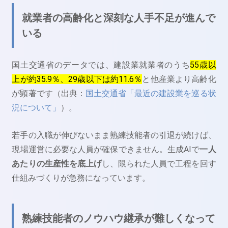
就業者の高齢化と深刻な人手不足が進んで
いる
国土交通省のデータでは、建設業就業者のうち
55歳以
上が約35.9％、29歳以下は約11.6％
と他産業より高齢化
が顕著です（出典：
国土交通省「最近の建設業を巡る状
況について」
）。
若手の入職が伸びないまま熟練技能者の引退が続けば、
現場運営に必要な人員が確保できません。生成AIで
一人
あたりの生産性を底上げ
し、限られた人員で工程を回す
仕組みづくりが急務になっています。
熟練技能者のノウハウ継承が難しくなって