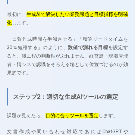
最初に、
生成AIで解決したい業務課題と目標指標を明確
化
します。
「日報作成時間を半減させる」「積算リードタイムを
30％短縮する」のように、
数値で測れる目標
を設定す
ると、後工程の判断軸がぶれません。経営層・現場管理
者・情シスで認識をそろえる場として位置づけるのが効
果的です。
ステップ2：適切な生成AIツールの選定
課題が見えたら、
目的に合うツールを選定
します。
文書作成や問い合わせ対応であればChatGPTや