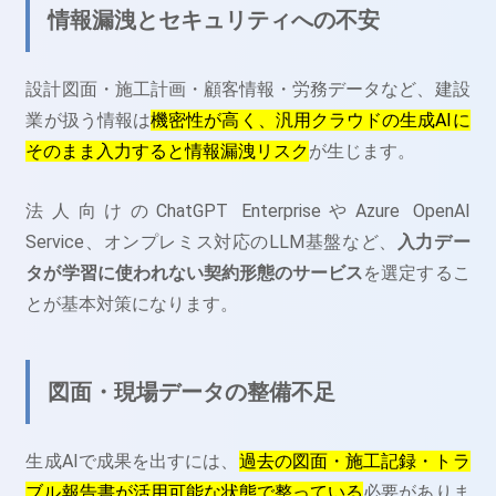
情報漏洩とセキュリティへの不安
設計図面・施工計画・顧客情報・労務データなど、建設
業が扱う情報は
機密性が高く、汎用クラウドの生成AIに
そのまま入力すると情報漏洩リスク
が生じます。
法人向けのChatGPT EnterpriseやAzure OpenAI
Service、オンプレミス対応のLLM基盤など、
入力デー
タが学習に使われない契約形態のサービス
を選定するこ
とが基本対策になります。
図面・現場データの整備不足
生成AIで成果を出すには、
過去の図面・施工記録・トラ
ブル報告書が活用可能な状態で整っている
必要がありま