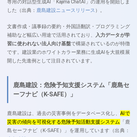
専用の対話型生成AI「Kajima ChatAI」の運用を開始しま
した（出典：
鹿島建設ニュースリリース
）。
文書作成・議事録の要約・外国語翻訳・プログラミング
補助など幅広い用途で活用されており、
入力データが学
習に使われない法人向け基盤
で構築されているのが特徴
です。建設業のホワイトカラー業務に生成AIを大規模展
開した先進例として注目されています。
鹿島建設：危険予知支援システム「鹿島セ
ーフナビ（K-SAFE）」
鹿島建設は、過去の災害事例をデータベース化し、
AIで
災害の傾向を可視化する危険予知活動支援システム
「鹿
島セーフナビ（K-SAFE）」を運用しています（出典：