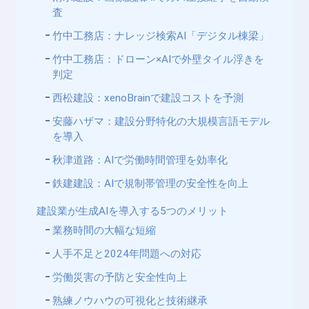
査
竹中工務店：ナレッジ検索AI「デジタル棟梁」
竹中工務店：ドローン×AIで外壁タイル浮きを
判定
西松建設：xenoBrainで建設コストを予測
安藤ハザマ：建設分野特化の大規模言語モデル
を導入
秋津道路：AIで労働時間管理を効率化
鉄建建設：AIで規制帯管理の安全性を向上
建設業が生成AIを導入する5つのメリット
業務時間の大幅な短縮
人手不足と2024年問題への対応
労働災害の予防と安全性向上
熟練ノウハウの可視化と技術継承