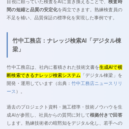
目視に頼っていた検査をAIに置き換えることで、
検査時
間の短縮と品質の安定化
を両立できます。熟練検査員の
不足を補い、品質保証の標準化を実現した事例です。
竹中工務店：ナレッジ検索AI「デジタル棟
梁」
竹中工務店は、社内に蓄積された技術文書を
生成AIで横
断検索できるナレッジ検索システム
「デジタル棟梁」を
開発・運用しています（出典：
竹中工務店ニュースリリ
ース
）。
過去のプロジェクト資料・施工標準・技術ノウハウを生
成AIが参照し、社員からの質問に対して
根拠付きで回答
します。熟練技術者の暗黙知をデジタル化し、若手への