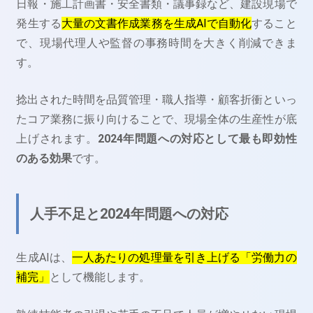
日報・施工計画書・安全書類・議事録など、建設現場で
発生する
大量の文書作成業務を生成AIで自動化
すること
で、現場代理人や監督の事務時間を大きく削減できま
す。
捻出された時間を品質管理・職人指導・顧客折衝といっ
たコア業務に振り向けることで、現場全体の生産性が底
上げされます。
2024年問題への対応として最も即効性
のある効果
です。
人手不足と2024年問題への対応
生成AIは、
一人あたりの処理量を引き上げる「労働力の
補完」
として機能します。