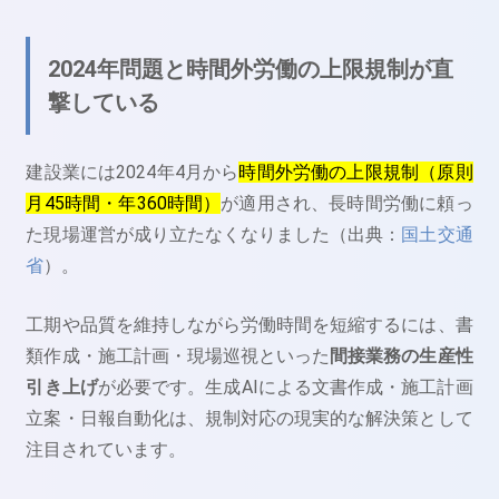
2024年問題と時間外労働の上限規制が直
撃している
建設業には2024年4月から
時間外労働の上限規制（原則
月45時間・年360時間）
が適用され、長時間労働に頼っ
た現場運営が成り立たなくなりました（出典：
国土交通
省
）。
工期や品質を維持しながら労働時間を短縮するには、書
類作成・施工計画・現場巡視といった
間接業務の生産性
引き上げ
が必要です。生成AIによる文書作成・施工計画
立案・日報自動化は、規制対応の現実的な解決策として
注目されています。