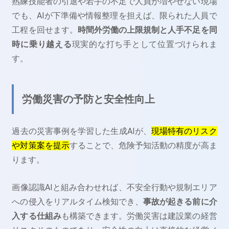
熟練技能者の引退や若手の不足で人員が増やせない現場
でも、AIが下準備や情報整理を担えば、限られた人員で
工程を回せます。
時間外労働の上限規制と人手不足を同
時に乗り越える
現実的な打ち手として位置づけられま
す。
労働災害の予防と安全性向上
過去の災害事例を学習した生成AIが、
現場特有のリスク
や対策案を提示
することで、危険予知活動の精度が高ま
ります。
画像認識AIと組み合わせれば、不安全行動や規制エリア
への侵入をリアルタイム検知でき、
事故が起きる前に介
入する仕組み
も構築できます。労働災害は建設業の経営