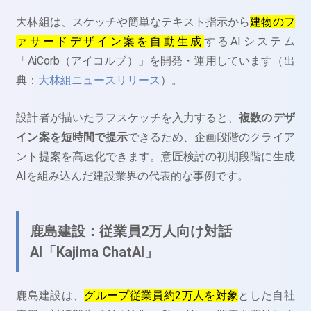
大林組は、スケッチや簡単なテキスト指示から
建物のフ
ァサードデザイン案を自動生成
するAIシステム
「AiCorb（アイコルブ）」を開発・運用しています（出
典：
大林組ニュースリリース
）。
設計者が描いたラフスケッチを入力すると、
複数のデザ
イン案を短時間で提示
できるため、企画段階のクライア
ント提案を高速化できます。意匠検討の初期段階に生成
AIを組み込んだ建設業界の代表的な事例です。
鹿島建設：従業員2万人向け対話
AI「Kajima ChatAI」
鹿島建設は、
グループ従業員約2万人を対象
とした自社