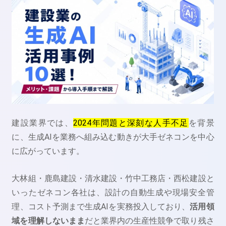
建設業界では、
2024年問題と深刻な人手不足
を背景
に、生成AIを業務へ組み込む動きが大手ゼネコンを中心
に広がっています。
大林組・鹿島建設・清水建設・竹中工務店・西松建設と
いったゼネコン各社は、設計の自動生成や現場安全管
理、コスト予測まで生成AIを実務投入しており、
活用領
域を理解しないまま
だと業界内の生産性競争で取り残さ