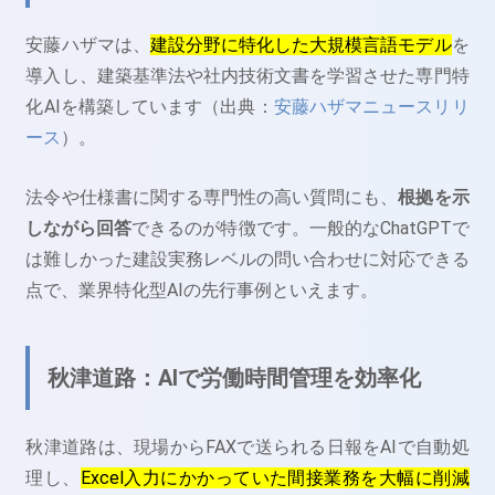
安藤ハザマは、
建設分野に特化した大規模言語モデル
を
導入し、建築基準法や社内技術文書を学習させた専門特
化AIを構築しています（出典：
安藤ハザマニュースリリ
ース
）。
法令や仕様書に関する専門性の高い質問にも、
根拠を示
しながら回答
できるのが特徴です。一般的なChatGPTで
は難しかった建設実務レベルの問い合わせに対応できる
点で、業界特化型AIの先行事例といえます。
秋津道路：AIで労働時間管理を効率化
秋津道路は、現場からFAXで送られる日報をAIで自動処
理し、
Excel入力にかかっていた間接業務を大幅に削減