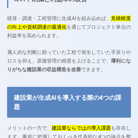
積算・調達・工程管理に生成AIを組み込めば、
見積精度
の向上や資材調達の最適化
を通じてプロジェクト単位の
利益率を高められます。
属人的な判断に頼っていた工程で発生していた手戻りや
ロスを抑え、原価管理の精度を上げることで、
薄利にな
りがちな建設業の収益構造を改善
できます。
建設業が生成AIを導入する際の4つの課
題
メリットの一方で、
建設業ならではの導入課題
も存在し
ます。事前に把握しておくべき代表的な4つの論点を整