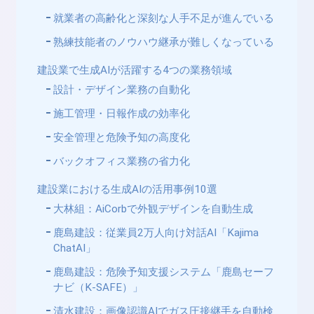
就業者の高齢化と深刻な人手不足が進んでいる
熟練技能者のノウハウ継承が難しくなっている
建設業で生成AIが活躍する4つの業務領域
設計・デザイン業務の自動化
施工管理・日報作成の効率化
安全管理と危険予知の高度化
バックオフィス業務の省力化
建設業における生成AIの活用事例10選
大林組：AiCorbで外観デザインを自動生成
鹿島建設：従業員2万人向け対話AI「Kajima
ChatAI」
鹿島建設：危険予知支援システム「鹿島セーフ
ナビ（K-SAFE）」
清水建設：画像認識AIでガス圧接継手を自動検