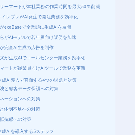
リーマートが本社業務の作業時間を最大50％削減
-イレブンがAI発注で発注業務を効率化
がexaBaseで全業態に生成AIを展開
らがAIモデルで若年層向け販促を加速
が完全AI生成の広告を制作
ズが生成AIでコールセンター業務を効率化
マートが従業員向けAIツールで業務を革新
生成AI導入で直面する4つの課題と対策
洩と顧客データ保護への対策
ネーションへの対策
材と体制不足への対策
抵抗感への対策
成AIを導入する5ステップ