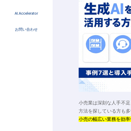
イベント
インタビュー
AI.Accelerator記事
AI.Accelerator
コラム
海外トレンド
お問い合わせ
Web3
小売業は深刻な人手不足
方法を探している方も多
小売の幅広い業務を効率