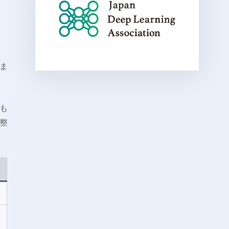
ま
も
整