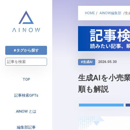
HOME
/
AINOW編集部
/生
#タグから探す
2026.05.30
#生成AI
生成AIを小売
TOP
順も解説
記事検索GPTs
AINOW とは
注目のニュース
編集部記事