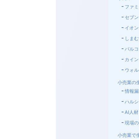
ファミ
セブン
イオン
しまむ
パルコ
カイン
ウォル
小売業の
情報漏
ハルシ
AI人
現場の
小売業で生