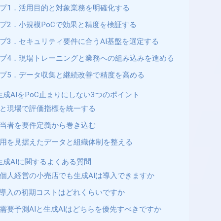
プ1．活用目的と対象業務を明確化する
プ2．小規模PoCで効果と精度を検証する
プ3．セキュリティ要件に合うAI基盤を選定する
プ4．現場トレーニングと業務への組み込みを進める
プ5．データ収集と継続改善で精度を高める
成AIをPoC止まりにしない3つのポイント
と現場で評価指標を統一する
当者を要件定義から巻き込む
用を見据えたデータと組織体制を整える
生成AIに関するよくある質問
個人経営の小売店でも生成AIは導入できますか
I導入の初期コストはどれくらいですか
需要予測AIと生成AIはどちらを優先すべきですか