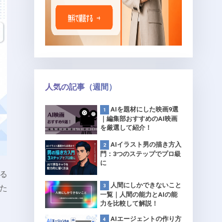
人気の記事（週間）
AIを題材にした映画9選
｜編集部おすすめのAI映画
を厳選して紹介！
AIイラスト男の描き方入
門：3つのステップでプロ級
に
る
人間にしかできないこと
た
一覧｜人間の能力とAIの能
力を比較して解説！
AIエージェントの作り方