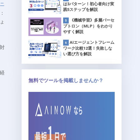
ニ
は3パターン！初心者向け実
践5ステップを解説
：
《機械学習》多層パーセ
ょ
プトロン（MLP）をわかり
やすく解説
AIエージェントフレーム
対
ワーク比較12選！失敗しな
い選び方を解説
経
無料でツールを掲載しませんか？