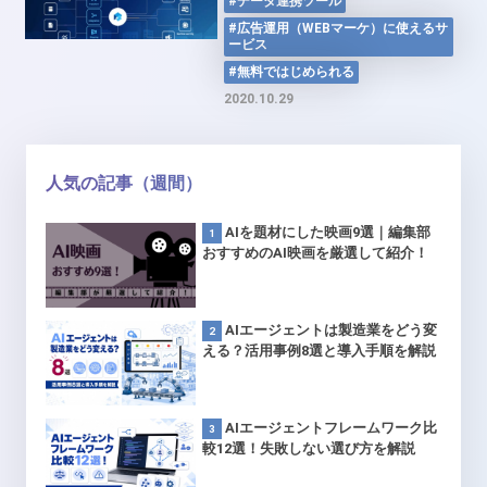
#データ連携ツール
減！データパイプラインサービ
ス「Reckoner」
#広告運用（WEBマーケ）に使えるサ
ービス
#無料ではじめられる
2020.10.29
人気の記事（週間）
AIを題材にした映画9選｜編集部
おすすめのAI映画を厳選して紹介！
AIエージェントは製造業をどう変
える？活用事例8選と導入手順を解説
AIエージェントフレームワーク比
較12選！失敗しない選び方を解説