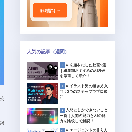
人気の記事（週間）
AIを題材にした映画9選
｜編集部おすすめのAI映画
を厳選して紹介！
AIイラスト男の描き方入
門：3つのステップでプロ級
に
公
人間にしかできないこと
一覧｜人間の能力とAIの能
力を比較して解説！
築
AIエージェントの作り方