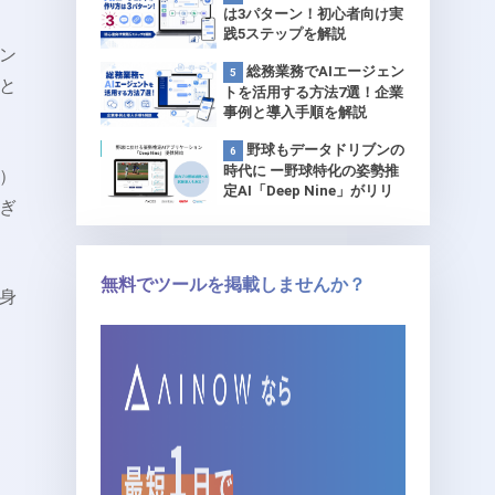
は3パターン！初心者向け実
践5ステップを解説
ン
総務業務でAIエージェン
と
トを活用する方法7選！企業
事例と導入手順を解説
野球もデータドリブンの
時代に ー野球特化の姿勢推
）
定AI「Deep Nine」がリリ
ぎ
ース 【プロ球団で試験導
入】
無料でツールを掲載しませんか？
身