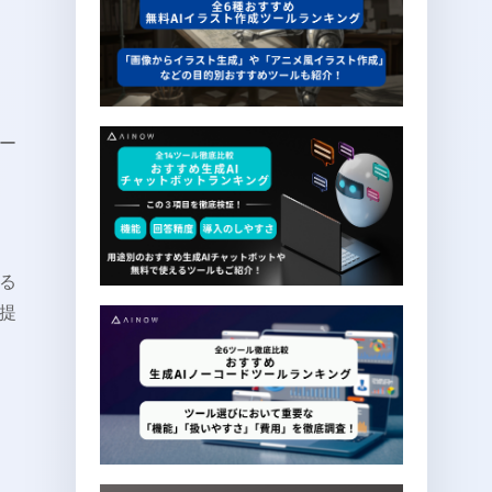
ー
る
提