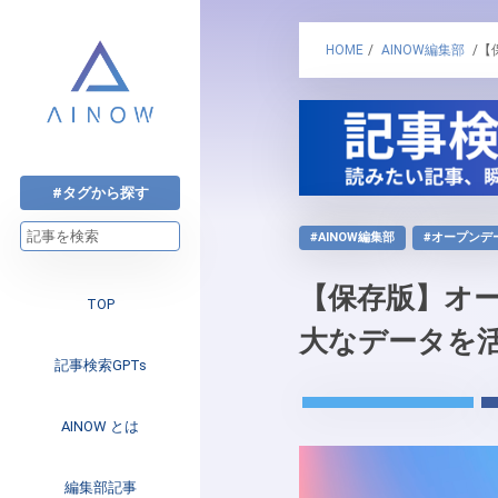
HOME
/
AINOW編集部
/【
#タグから探す
#AINOW編集部
#オープンデ
【保存版】オー
TOP
大なデータを
記事検索GPTs
AINOW とは
注目のニュース
編集部記事