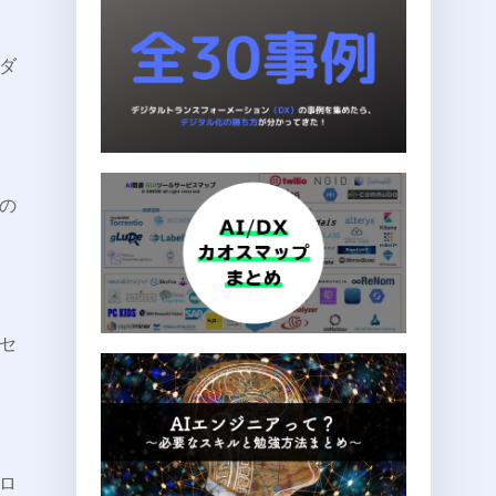
ダ
の
セ
ロ