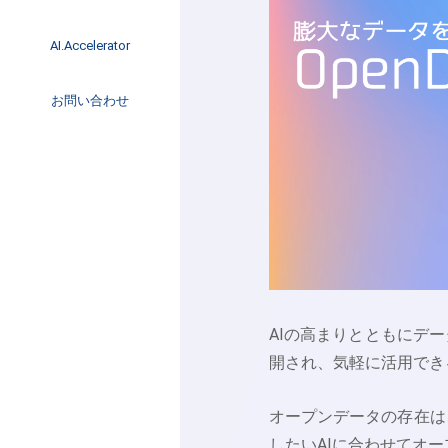
イベント
インタビュー
AI.Accelerator記事
AI.Accelerator
コラム
海外トレンド
お問い合わせ
Web3
AIの高まりとともにデ
開され、気軽に活用でき
オープンデータの存在は
したいAIに合わせてオ