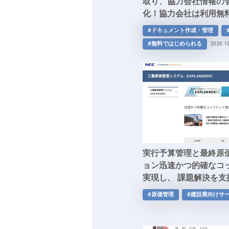
取り、協力会社情報の
化！協力会社は利用無
書類作成・管理ツール
#ドキュメント作成・管理
「Greenfile.work」
#無料ではじめられる
2020.1
実行予算管理と最終原
ョン迅速かつ的確なコ
実現し、 課題解決を
理システム「EXPLANN
#原価管理
#建設業向けサ