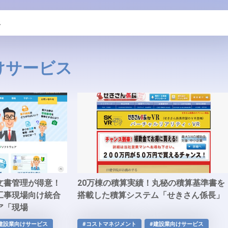
ス
けサービス
文書管理が得意！
20万棟の積算実績！丸秘の積算基準書を
工事現場向け統合
搭載した積算システム「せきさん係長」
ア「現場
建設業向けサービス
#コストマネジメント
#建設業向けサービス