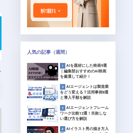
人気の記事（週間）
AIを題材にした映画9選
｜編集部おすすめのAI映画
ド
を厳選して紹介！
AIエージェントは製造業
をどう変える？活用事例8選
と導入手順を解説
AIエージェントフレーム
ワーク比較12選！失敗しな
い選び方を解説
AIイラスト男の描き方入