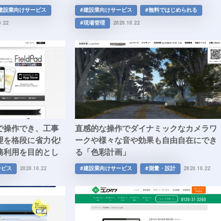
理アプリ「フレマップワークス」
建設業向けサービス
#建設業向けサービス
#無料ではじめられる
#現場管理
0.22
2020.10.22
で操作でき、工事
直感的な操作でダイナミックなカメラワ
理を格段に省力化!
ークや様々な音や効果も自由自在にでき
務利用を目的とし
る「色彩計画」
d」
ービス
#建設業向けサービス
#測量・設計
2020.10.22
2020.10.22