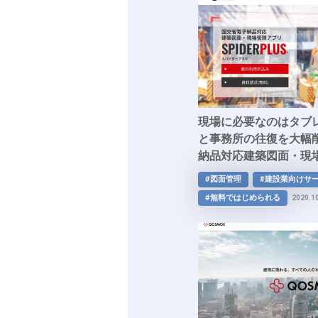
現場に必要なのはタブ
と事務所の往復を大幅
納品対応建築図面・現
「SPIDERPLUS」
#図面管理
#建設業向けサ
#無料ではじめられる
2020.1