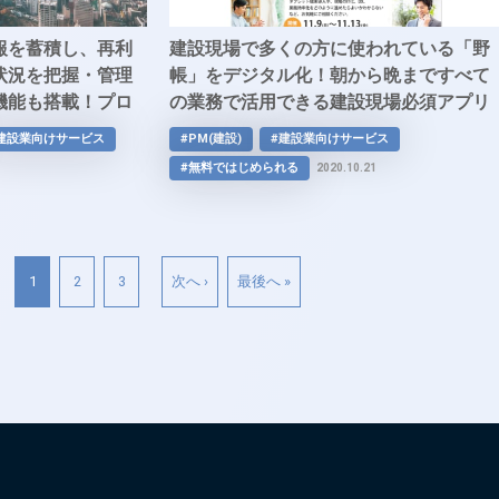
報を蓄積し、再利
建設現場で多くの方に使われている「野
状況を把握・管理
帳」をデジタル化！朝から晩まですべて
機能も搭載！プロ
の業務で活用できる建設現場必須アプリ
ツール
「eYACHO」
建設業向けサービス
#PM(建設)
#建設業向けサービス
#無料ではじめられる
2020.10.21
1
2
3
次へ ›
最後へ »