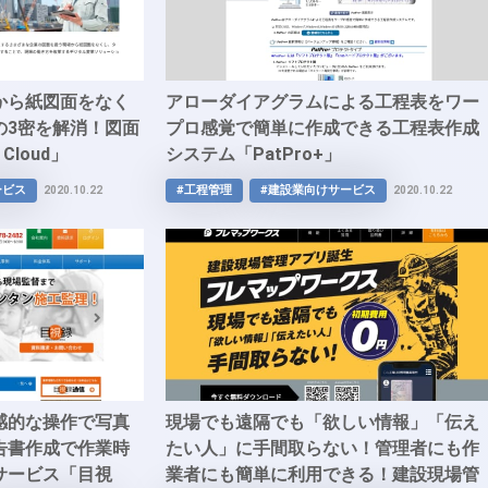
から紙図面をなく
アローダイアグラムによる工程表をワー
の3密を解消！図面
プロ感覚で簡単に作成できる工程表作成
Cloud」
システム「PatPro+」
ービス
#工程管理
#建設業向けサービス
2020.10.22
2020.10.22
感的な操作で写真
現場でも遠隔でも「欲しい情報」「伝え
告書作成で作業時
たい人」に手間取らない！管理者にも作
サービス「目視
業者にも簡単に利用できる！建設現場管