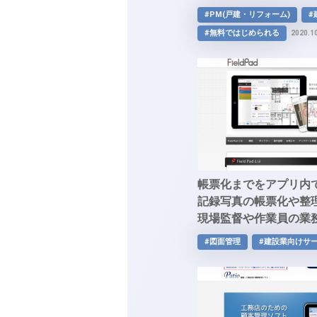
録」
#PM(戸建・リフォーム)
#
#無料ではじめられる
2020.1
帳票化までをアプリ内
記録写真の帳票化や整
現場監督や作業員の業
た現代の野帳「FieldPa
#図面管理
#建設業向けサ