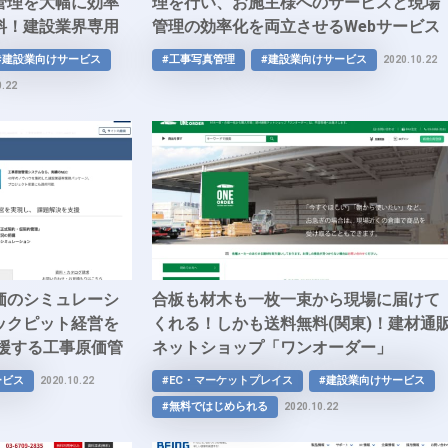
管理を大幅に効率
理を行い、お施主様へのサービスと現場
料！建設業界専用
管理の効率化を両立させるWebサービス
「ゲンバアイ」
#建設業向けサービス
#工事写真管理
#建設業向けサービス
2020.10.22
0.22
価のシミュレーシ
合板も材木も一枚一束から現場に届けて
ックピット経営を
くれる！しかも送料無料(関東)！建材通
支援する工事原価管
ネットショップ「ワンオーダー」
ER/C」
ービス
#EC・マーケットプレイス
#建設業向けサービス
2020.10.22
#無料ではじめられる
2020.10.22