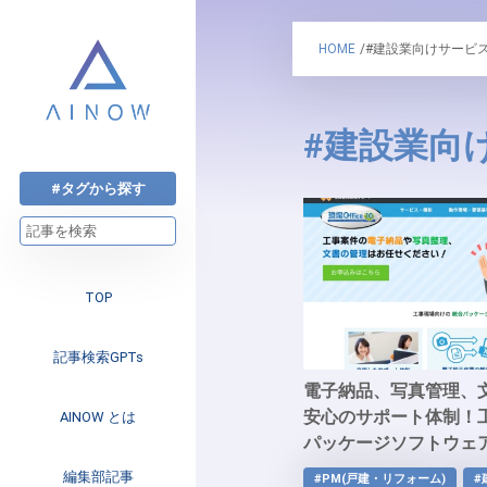
HOME
/#建設業向けサービ
#建設業向
#タグから探す
TOP
記事検索GPTs
電子納品、写真管理、
安心のサポート体制！
AINOW とは
パッケージソフトウェ
Office10」
注目のニュース
編集部記事
#PM(戸建・リフォーム)
#