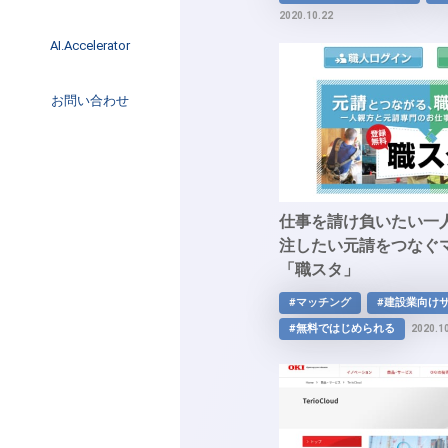
イベント
2020.10.22
インタビュー
AI.Accelerator記事
AI.Accelerator
コラム
海外トレンド
お問い合わせ
Web3
仕事を請け負いたい一
注したい元請をつなぐ
「職スタ」
#マッチング
#建設業向け
#無料ではじめられる
2020.1