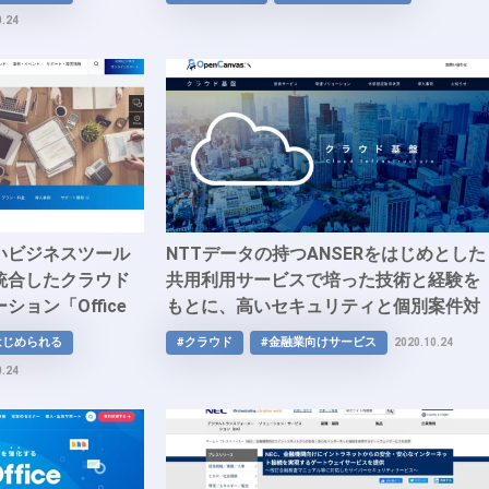
Edition」
0.24
いビジネスツール
NTTデータの持つANSERをはじめとした
統合したクラウド
共用利用サービスで培った技術と経験を
ョン「Office
もとに、高いセキュリティと個別案件対
応を可能とする新たなクラウド基盤
はじめられる
#クラウド
#金融業向けサービス
2020.10.24
「OpenCanvas」
0.24