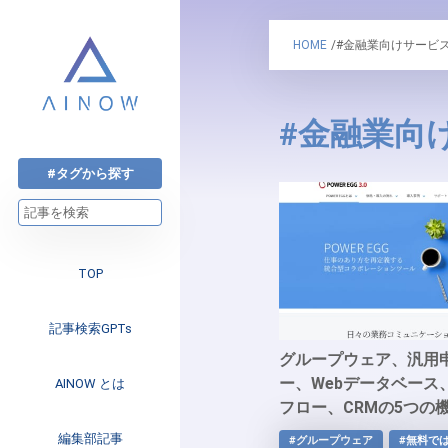
HOME
/#金融業向けサービ
#金融業向
#タグから探す
TOP
記事検索GPTs
グループウェア、汎用
ー、Webデータベース
AINOW とは
フロー、CRMの5つの
プロセスを可視化する
注目のニュース
編集部記事
#グループウェア
#無料で