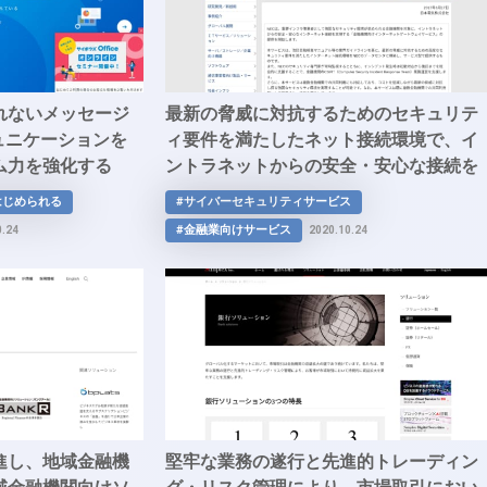
れないメッセージ
最新の脅威に対抗するためのセキュリテ
ュニケーションを
ィ要件を満たしたネット接続環境で、イ
ム力を強化する
ントラネットからの安全・安心な接続を
実現する金融機関向けインターネットゲ
はじめられる
#サイバーセキュリティサービス
ートウェイサービス「共同インターネッ
#金融業向けサービス
0.24
2020.10.24
トゲートウェイ」
進し、地域金融機
堅牢な業務の遂行と先進的トレーディン