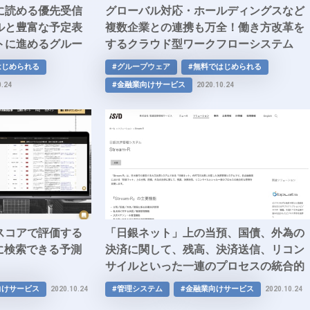
に読める優先受信
グローバル対応・ホールディングスなど
ルと豊富な予定表
複数企業との連携も万全！働き方改革を
トに進めるグルー
するクラウド型ワークフローシステム
erver」
「intrameriT」
はじめられる
#グループウェア
#無料ではじめられる
#金融業向けサービス
0.24
2020.10.24
スコアで評価する
「日銀ネット」上の当預、国債、外為の
に検索できる予測
決済に関して、残高、決済送信、リコン
サイルといった一連のプロセスの統合的
な管理を実現する日銀決済管理システム
向けサービス
#管理システム
#金融業向けサービス
2020.10.24
2020.10.24
「Stream-R」