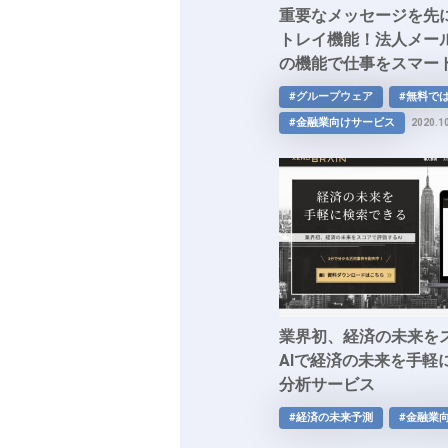
重要なメッセージを先
トレイ機能！法人メー
の機能で仕事をスマー
プウェア「Exchange S
#グループウェア
#無料で
#金融業向けサービス
2020.1
業界初、経済の未来を
AIで経済の未来を手軽
分析サービス
#経済の未来予測
#金融業