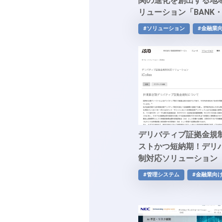
関の進化を創出する地
リューション「BANK・
#ソリューション
#金融業
デリバティブ証拠金規
ストかつ短納期！デリ
制対応ソリューション「iC
#管理システム
#金融業向