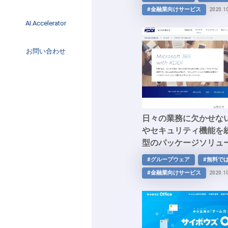
「POWER EGG」
イベント
#金融業向けサービス
2020.1
インタビュー
AI.Accelerator記事
AI.Accelerator
コラム
海外トレンド
お問い合わせ
Web3
日々の業務に欠かせな
やセキュリティ機能を
型のパッケージソリューシ
365 with KDDI」
#グループウェア
#無料で
#金融業向けサービス
2020.1