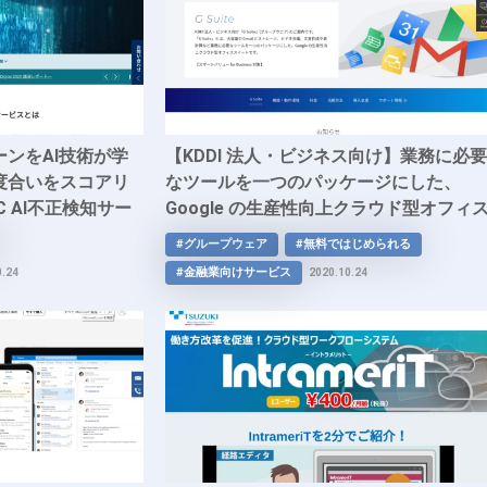
ンをAI技術が学
【KDDI 法人・ビジネス向け】業務に必要
度合いをスコアリ
なツールを一つのパッケージにした、
 AI不正検知サー
Google の生産性向上クラウド型オフィ
スイート「G Suite(TM)」
#グループウェア
#無料ではじめられる
#金融業向けサービス
0.24
2020.10.24