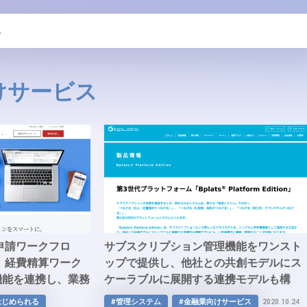
ス
けサービス
申請ワークフロ
サブスクリプション管理機能をワンスト
、経費精算ワーク
ップで提供し、他社との共創モデルにス
機能を連携し、業務
ケーラブルに展開する連携モデルも構
グループウェア
築・管理できる「Bplats® Platform
はじめられる
#管理システム
#金融業向けサービス
2020.10.24