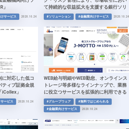
域金融機関向けソ
グ・リスク管理により、市場取引におい
R」
て持続的な収益拡大を支援する銀行ソリ
ューションシステム「Simplex PRISM」
向けサービス
#ソリューション
#金融業向けサービス
2020.10.24
2020.10.24
制に対応した低コ
WEB給与明細やWEB勤怠、オンラインス
バティブ証拠金規
トレージ等多様なラインナップで、業務
ollex」
に役立つサービスを拡張的に利用できる
クラウド型グループウェア「J-MOTTO
けサービス
#グループウェア
#無料ではじめられる
2020.10.24
ループウェア」
#金融業向けサービス
2020.10.24