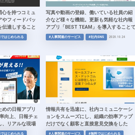
の関心を持つコミュ
写真や動画の登録、働いている社員の紹
アやフィードバッ
介など様々な機能。更新も気軽な社内報
を伝達しすること
アプリ「BEST TEAM」を導入すること
全体での前進を可
従業員エンゲージメント、定着率の向上
料ではじめられる
#人事関連のサービス
#社内SNS
2020.10.24
を目指しませんか？
ための日報アプリ
情報共有を迅速に、社内コミュニケーシ
出率向上、日報チェ
ョンをスムーズにし、組織の効率アップ
し、リアルな現場
だけでなく顧客と直接意見交換をした
！
り、アンケート調査を実施することも可
料ではじめられる
#人事関連のサービス
#無料ではじめられる