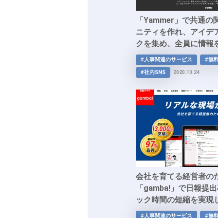
「Yammer」で共通
ニティを作れ、アイデ
クを集め、全員に情報
で足並みをそろえ組織
#人事関連のサービス
#無
能に。
#社内SNS
2020.10.24
会社を育てる経営者の
「gamba!」で日報提
ック時間の短縮を実現
を可視化し管理を楽に
#人事関連のサービス
#無