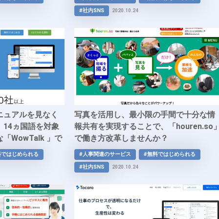
能な「Chatter」で働き方改革を。
#社内SNS
2020.10.24
ニュアルを見なく
写真を活用し、最小限の手間で十分な情
14ヵ国語を対象
報共有を実現することで、「houren.so
WowTalk 」で
で働き方改革しませんか？
指す企業、外国籍
料ではじめられる
#人事関連のサービス
#無料ではじめられる
働き方改革を促
#社内SNS
2020.10.24