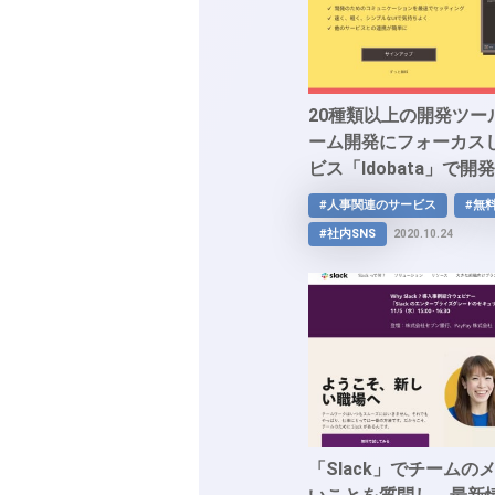
20種類以上の開発ツー
ーム開発にフォーカス
ビス「Idobata」で
ケーションを最速でセ
#人事関連のサービス
#無
しいソフト開発をお手
#社内SNS
2020.10.24
「Slack」でチーム