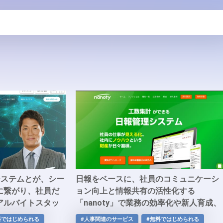
システムとが、シー
日報をベースに、社員のコミュニケーシ
に繋がり、社員だ
ョン向上と情報共有の活性化する
アルバイトスタッ
「nanoty」で業務の効率化や新人育成、
、安全で快適なコ
課題解決などをサポート
料ではじめられる
#人事関連のサービス
#無料ではじめられる