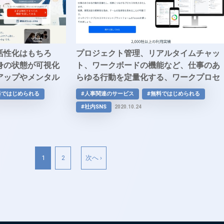
活性化はもちろ
プロジェクト管理、リアルタイムチャッ
身の状態が可視化
ト、ワークボードの機能など、仕事のあ
アップやメンタル
らゆる行動を定量化する、ワークプロセ
務効率化に最適な
スマネジメントプラットフォーム
料ではじめられる
#人事関連のサービス
#無料ではじめられる
んWA」
「Tocaro」で成果につながるプロセスを
#社内SNS
2020.10.24
見える化しませんか？
1
2
次へ ›