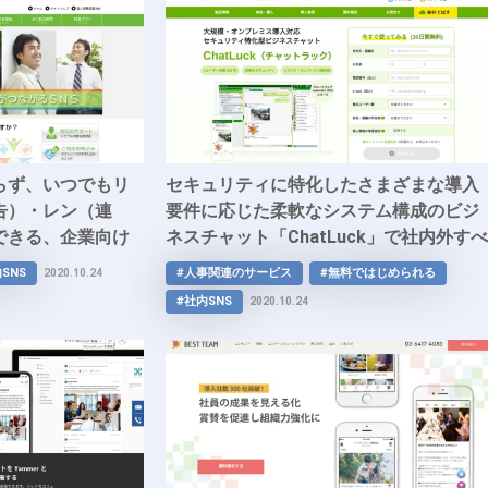
らず、いつでもリ
セキュリティに特化したさまざまな導入
告）・レン（連
要件に応じた柔軟なシステム構成のビジ
できる、企業向け
ネスチャット「ChatLuck」で社内外すべ
ウ」で社員同士の
てのユーザーを自社管理しながら企業の
SNS
#人事関連のサービス
#無料ではじめられる
2020.10.24
化を促進。
生産性を向上しませんか？
#社内SNS
2020.10.24