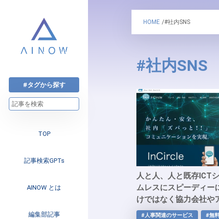
HOME
/#社内SNS
#社内SNS
#タグから探す
TOP
記事検索GPTs
人と人、人と既存ICT
ムレスにスピーディー
AINOW とは
けではなく協力会社や
フが混在する環境でも
注目のニュース
編集部記事
#人事関連のサービス
#無