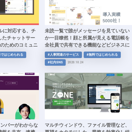
ルに対応する、チ
未読一覧で誰がメッセージを見ていない
したチャットサー
か一目瞭然！顔と所属が見える電話帳を
開発のためのコミュニ
全社員で共有できる機能などビジネスに
ッティングし、楽
おけるコミュニケーションの課題を解決
料ではじめられる
#人事関連のサービス
#無料ではじめられる
伝い。
「Linkit」
#社内SNS
2020.10.24
のメンバーがわからな
マルチウィンドウ、ファイル管理など、