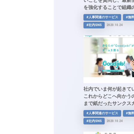
いことを質問し、最新
を強化することで組織
くしましょう
#人事関連のサービス
#無
#社内SNS
2020.10.24
社内でいま何が起きて
これからどこへ向かう
まで紙だったサンクスカ
プリでの簡単運用など
#人事関連のサービス
#無
ーションを促進するツール
#社内SNS
2020.10.24
で従業員エンゲージメ
う！