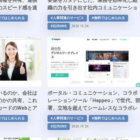
情報を共有、連携
要望をカタチにした、業務を効率化し組
のスピード感を速
織の力を引き出す社内コミュニケーショ
ンツール「ZONE」
料ではじめられる
#人事関連のサービス
#無料ではじめられる
#社内SNS
2020.10.24
いるのか、会社は
ポータル・コミュニケーション、コラボ
のかの共有、これ
レーションツール「Happeo」で世代、
ードのWebとア
署、立地を超えてシームレスなコラボレ
、社内コミュニケ
ーションを実現させ、職場の革新、エン
料ではじめられる
#人事関連のサービス
#無料ではじめられる
「Goodjob!」
ゲージメントの向上をしませんか？
#社内SNS
2020.10.24
ントを高めましょ