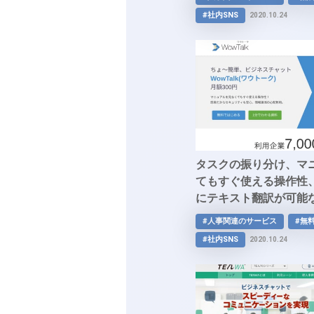
#社内SNS
2020.10.24
タスクの振り分け、マ
てもすぐ使える操作性、
にテキスト翻訳が可能な「
これから海外進出を目
#人事関連のサービス
#無
の社員を抱える企業の
#社内SNS
2020.10.24
進！