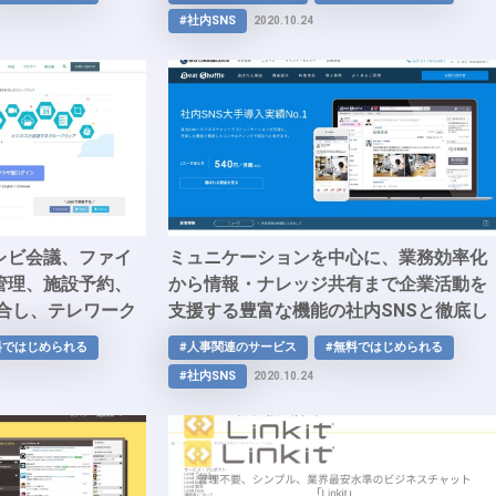
現する堅牢なセキ
#社内SNS
2020.10.24
le」
レビ会議、ファイ
ミュニケーションを中心に、業務効率化
管理、施設予約、
から情報・ナレッジ共有まで企業活動を
統合し、テレワーク
支援する豊富な機能の社内SNSと徹底し
ープウェア
たコンサルティングで企業の成功へ導く
料ではじめられる
#人事関連のサービス
#無料ではじめられる
「Beat Shuffle」
#社内SNS
2020.10.24