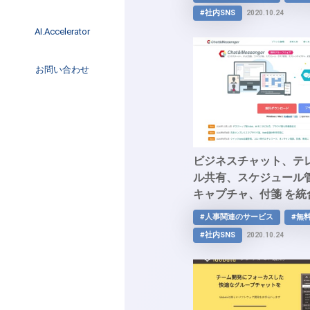
ミュニケーションを実
イベント
#社内SNS
2020.10.24
ュリティ環境の「InCirc
インタビュー
AI.Accelerator記事
AI.Accelerator
コラム
海外トレンド
お問い合わせ
Web3
ビジネスチャット、テ
ル共有、スケジュール
キャプチャ、付箋 を
も実現できる無料グル
#人事関連のサービス
#無
「Chat&Messenger」
#社内SNS
2020.10.24