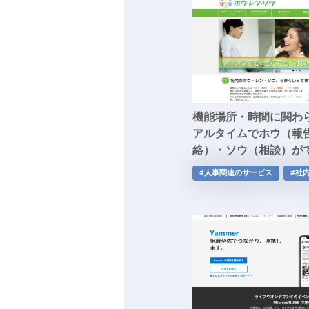
機能場所・時間に関わ
アルタイムでホウ（報
絡）・ソウ（相談）が
SNS「ホウ・レン・ソ
#人事関連のサービス
#社内
繋がりや社内の見える