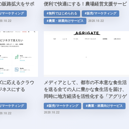
の販路拡大をサポ
便利で快適にする！農場経営支援サービ
販路拡大サポート
ス「アグミル」
売/マーケティング
#無料ではじめられる
#販売/マーケティング
#農業・林業向けサービス
20.10.22
2020.10.22
ズに応えるクラウ
メディアとして、都市の不本意な食生活
ジネスにする
を送る全ての人に豊かな食生活を届け、
同時に地方経済を活性化する「アグリゲ
ート」
売/マーケティング
#販売/マーケティング
#農業・林業向けサービス
2020.10.22
20.10.22