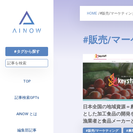
HOME
/#販売/マーケティン
#販売/マ
#タグから探す
TOP
記事検索GPTs
日本全国の地域資源＝
とした加工食品の開発
AINOW とは
漁業者と食品メーカー
ぐ「キースタッフ」
注目のニュース
編集部記事
#販売/マーケティング
#農