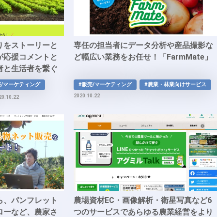
りをストーリーと
専任の担当者にデータ分析や産品撮影な
が応援コメントと
ど幅広い業務をお任せ！「FarmMate」
者と生活者を繋ぐ
ーションのプラッ
売/マーケティング
#販売/マーケティング
#農業・林業向けサービス
イ！」
2020.10.22
20.10.22
ら、パンフレット
農場資材EC・画像解析・衛星写真など6
ローなど、農家さ
つのサービスであらゆる農業経営をより