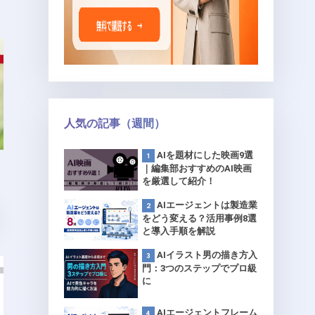
人気の記事（週間）
AIを題材にした映画9選
｜編集部おすすめのAI映画
を厳選して紹介！
AIエージェントは製造業
をどう変える？活用事例8選
と導入手順を解説
AIイラスト男の描き方入
門：3つのステップでプロ級
に
AIエージェントフレーム