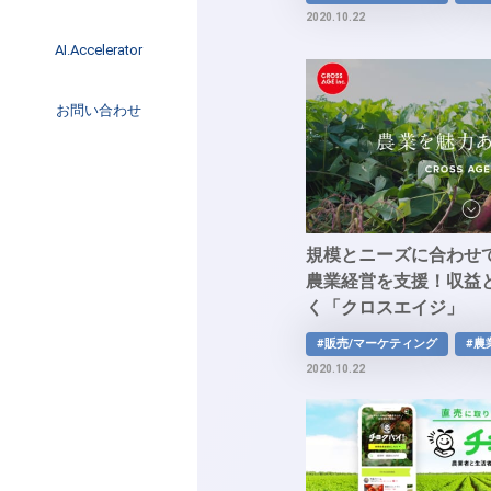
イベント
2020.10.22
インタビュー
AI.Accelerator記事
AI.Accelerator
コラム
海外トレンド
お問い合わせ
Web3
規模とニーズに合わせ
農業経営を支援！収益
く「クロスエイジ」
#販売/マーケティング
#農
2020.10.22