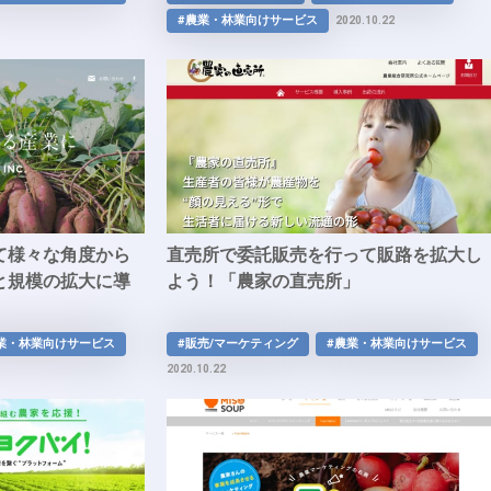
#農業・林業向けサービス
2020.10.22
て様々な角度から
直売所で委託販売を行って販路を拡大し
と規模の拡大に導
よう！「農家の直売所」
業・林業向けサービス
#販売/マーケティング
#農業・林業向けサービス
2020.10.22