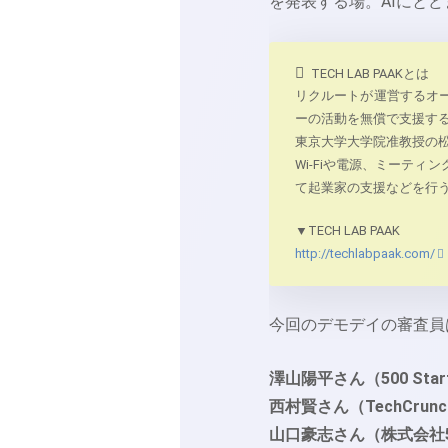
を発表する場。AIにと
TECH LAB PAAKとは
リクルートが運営するオ
ーの活動を無償で支援す
東京大学大学院准教授の松
Wi-Fiや電源、ミーテ
て起業家の支援などを行
▼TECH LAB PAAK
http://techlabpaak.com/
今回のデモデイの審査員
澤山陽平さん（500 Sta
西村賢さん（TechCrunch J
山口豪志さん（株式会社5