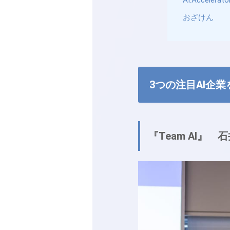
おざけん
3つの注目AI企
『Team AI』