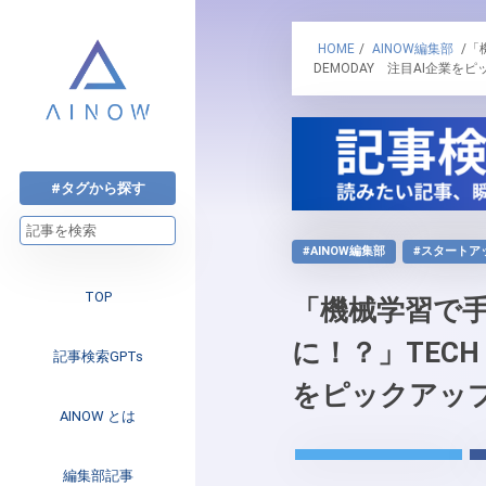
HOME
/
AINOW編集部
/「
DEMODAY 注目AI企業を
#タグから探す
#AINOW編集部
#スタートア
TOP
「機械学習で
に！？」TECH 
記事検索GPTs
をピックアッ
AINOW とは
注目のニュース
編集部記事