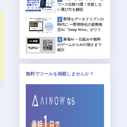
ワーク比較12選！失敗しな
い選び方を解説
野球もデータドリブンの
時代に ー野球特化の姿勢推
定AI「Deep Nine」がリリ
ース 【プロ球団で試験導
麻雀AI – 仕組みや無料
入】
のゲームからAIの強さまで
紹介
無料でツールを掲載しませんか？