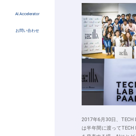
イベント
インタビュー
AI.Accelerator記事
AI.Accelerator
コラム
海外トレンド
お問い合わせ
Web3
2017年6月30日、TE
は半年間に渡ってTECH