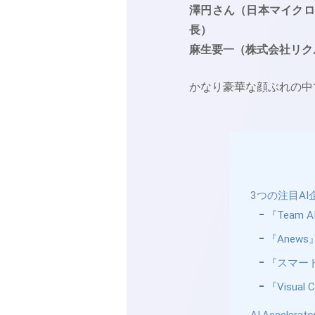
澤円さん（日本マイクロ
長）
麻生要一（株式会社リク
かなり豪華な顔ぶれの中
3つの注目A
『Team
『Ane
『スマー
『Visu
AI.Acceler