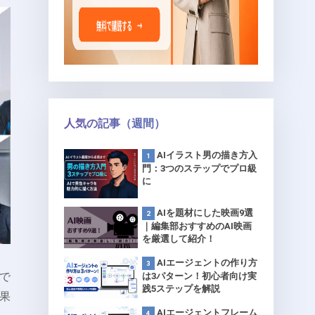
人気の記事（週間）
AIイラスト男の描き方入
門：3つのステップでプロ級
に
AIを題材にした映画9選
｜編集部おすすめのAI映画
を厳選して紹介！
AIエージェントの作り方
イで
は3パターン！初心者向け実
践5ステップを解説
成果
AIエージェントフレーム