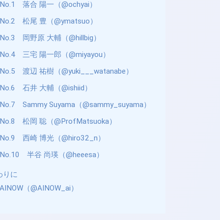
No.1 落合 陽一（@ochyai）
No.2 松尾 豊（@ymatsuo）
No.3 岡野原 大輔（@hillbig）
No.4 三宅 陽一郎（@miyayou）
No.5 渡辺 祐樹（@yuki___watanabe）
No.6 石井 大輔（@ishiid）
No.7 Sammy Suyama（@sammy_suyama）
No.8 松岡 聡（@ProfMatsuoka）
No.9 西崎 博光（@hiro32_n）
No.10 半谷 尚瑛（@heeesa）
わりに
AINOW（@AINOW_ai）