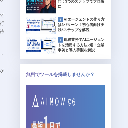
門：3つのステップでプロ級
に
で
AIエージェントの作り方
行
は3パターン！初心者向け実
践5ステップを解説
待
総務業務でAIエージェン
トを活用する方法7選！企業
事例と導入手順を解説
・
が
無料でツールを掲載しませんか？