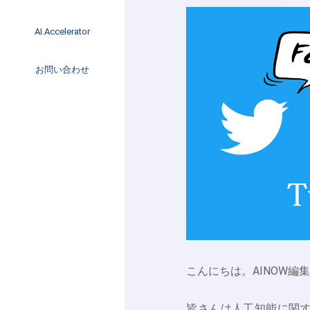
イベント
インタビュー
AI.Accelerator記事
AI.Accelerator
コラム
海外トレンド
お問い合わせ
Web3
こんにちは。AINOW編
皆さんは人工知能に関