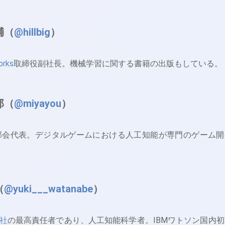
輔（
@hillbig
）
rks
取締役副社長。機械学習に関する書籍の出版もしている。
郎（
@miyayou
）
専門部会代表。デジタルゲームにおける人工知能が専門のゲーム開
（
@yuki___watanabe
）
社
の最高責任者であり、人工知能科学者。IBMワトソン国内初