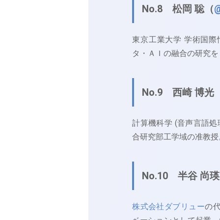
No.8 松岡 聡（
@
東京工業大学 学術国際
タ・ＡＩの融合の研究を
No.9 西崎 博光
計算機科学 (音声言語
合研究部工学域の准教授
No.10 半谷 尚
株式会社ダブリュー
の代