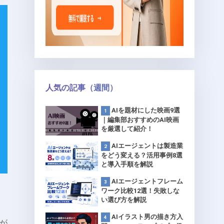
人気の記事（週間）
AIを題材にした映画9選
｜編集部おすすめのAI映画
を厳選して紹介！
AIエージェントは製造業
をどう変える？活用事例8選
と導入手順を解説
AIエージェントフレーム
ワーク比較12選！失敗しな
い選び方を解説
AIイラスト男の描き方入
が