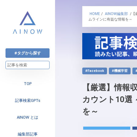
HOME
/
AINOW編集部
/【
ムラインに有益な情報を～
#タグから探す
#Facebook
#機械学習
TOP
【厳選】情報収集
カウント10選
記事検索GPTs
を～
AINOW とは
注目のニュース
編集部記事