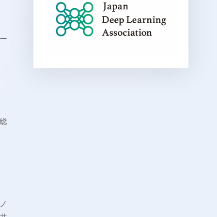
ー
総
ノ