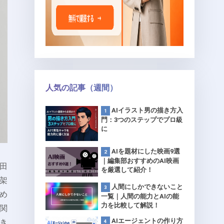
人気の記事（週間）
AIイラスト男の描き方入
門：3つのステップでプロ級
に
AIを題材にした映画9選
｜編集部おすすめのAI映画
田
を厳選して紹介！
架
人間にしかできないこと
め
一覧｜人間の能力とAIの能
力を比較して解説！
関
AIエージェントの作り方
き