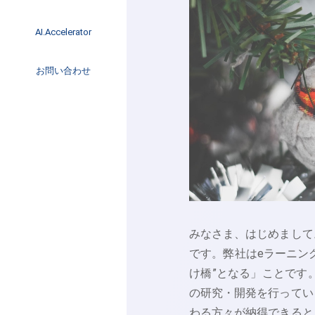
イベント
インタビュー
AI.Accelerator記事
AI.Accelerator
コラム
海外トレンド
お問い合わせ
Web3
みなさま、はじめまして
です。弊社はeラーニン
け橋”となる」ことです
の研究・開発を行ってい
わる方々が納得できると