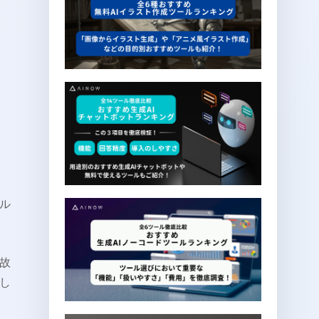
ル
故
し