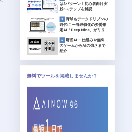
は3パターン！初心者向け実
践5ステップを解説
野球もデータドリブンの
時代に ー野球特化の姿勢推
定AI「Deep Nine」がリリ
ース 【プロ球団で試験導
麻雀AI – 仕組みや無料
入】
のゲームからAIの強さまで
紹介
無料でツールを掲載しませんか？