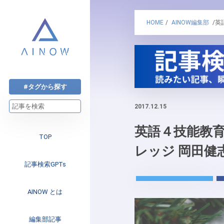
HOME
/
AINOW編集部
/英
#タグから探す
2017.12.15
英語４技能教育
TOP
レッジ 岡田健
記事検索GPTs
AINOW とは
注目のニュース
編集部記事