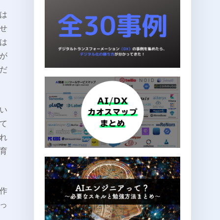
は
せ
は
が
だ
い
て
れ
育
作
っ