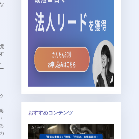
な
境
す
、
ー
ク
精度
おすすめコンテンツ
い
る
の