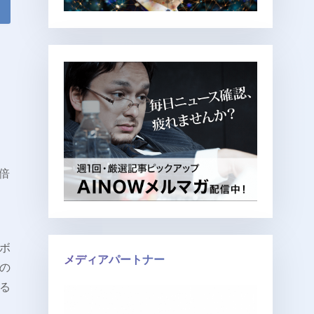
倍
トボ
メディアパートナー
ザの
る