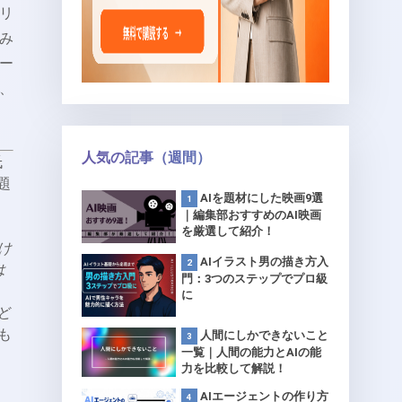
メリ
み
ー
、
人気の記事（週間）
氏
題
AIを題材にした映画9選
ン
｜編集部おすすめのAI映画
を厳選して紹介！
け
AIイラスト男の描き方入
は
門：3つのステップでプロ級
に
ど
も
人間にしかできないこと
一覧｜人間の能力とAIの能
力を比較して解説！
AIエージェントの作り方