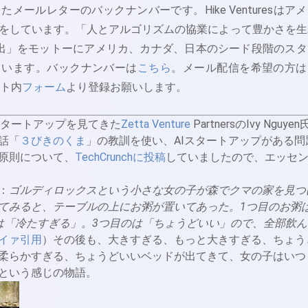
したメールレターのバックナンバーです。Hike Venturesはア
をしています。「人とアルゴリズムの協業によって豊かさを生
出」をモットーにアメリカ、カナダ、日本のシード段階のスタ
ています。バックナンバーは
こちら
。メール配信を希望の方は
サイト内
フォーム
より登録お願いします。
スタートアップを見てきた
Zetta Venture
PartnersのIvy Nguyen
話「
３びきのくま
」の教訓を使い、AIスタートアップがある問
原則について、
TechCrunchに投稿
していましたので、エッセ
：
ゴルディロックスという小さな女の子が森でクマの家を見つ
てみると、テーブルの上にお粥が置いてあった。1つ目のお粥
は「冷たすぎる」。3つ目のは「ちょうどいい」ので、全部飲ん
イァ引用
）その後も、大きすぎる、もっと大きすぎる、ちょう
柔らかすぎる、ちょうどいいベッドが出てきて、女の子はいつ
という感じの物語。