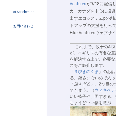
Ventures
が9/18に配信
イベント
インタビュー
カ・カナダを中心に投資
AI.Accelerator記事
AI.Accelerator
コラム
出すエコシステムpの創
海外トレンド
トアップの支援を行っ
お問い合わせ
Web3
Hike Venturesウェブ
これまで、数千のAI
が、イギリスの有名な童
を解決する上で、必要な
スをご紹介します。
「
３びきのくま
」のお話
る。誰もいないので入っ
「熱すぎる」。2つ目の
でしまう。
（
ウィキペデ
いい椅子や、固すぎる、
ちょうどいい物を選ぶ、