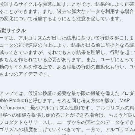
検証するサイクルを頻繁に回すことができ、結果的により正確
ることができます。また、過去の膨大なデータを利用する場合
の変化について考慮するようにとも注意を促しています。
行動サイクル
ユーザは、アルゴリズムが出した結果に基づいて行動を起こしま
ュータの処理速度の向上により、結果が出る前に前提となる環
減ってきていますが、それでも人が結果を理解し、行動を起こ
きちんと作られている必要があります。また、ユーザにとって
動のサイクルを作る上で、ある程度の行動の自動化も行い、ユ
も１つのアイデアです。
アップでは、仮説の検証に必要な最小限の機能を備えたプロダ
m Viable Product)と呼びます。それと同じ考え方のAI版が、MAP
ithmic Performance：最小アルゴリズム性能)です 。アルゴリズムの
も顧客への価値を提供し始めることができる場合は、ちょうど良
プロダクトをリリースし、ユーザからの実社会のデータをでき
ゴリズムの精度を上げていくべきです。一方で、アルゴリズム