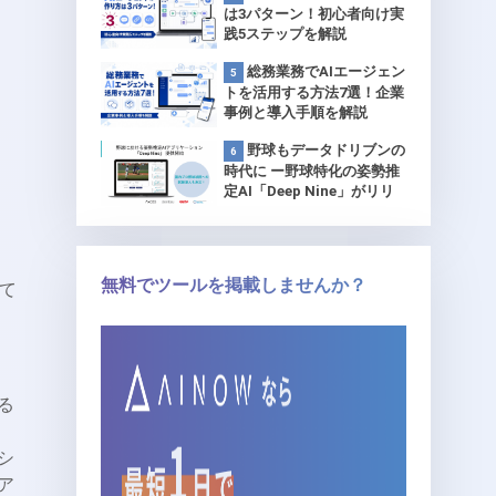
は3パターン！初心者向け実
践5ステップを解説
総務業務でAIエージェン
トを活用する方法7選！企業
事例と導入手順を解説
野球もデータドリブンの
時代に ー野球特化の姿勢推
定AI「Deep Nine」がリリ
ース 【プロ球団で試験導
入】
無料でツールを掲載しませんか？
て
る
シ
ア