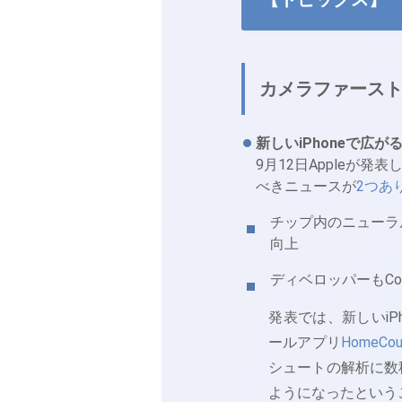
カメラファース
新しいiPhoneで広が
9月12日Appleが発表
べきニュースが
2つあ
チップ内のニューラ
向上
ディベロッパーもCo
発表では、新しいiP
ールアプリ
HomeCou
シュートの解析に数
ようになったという