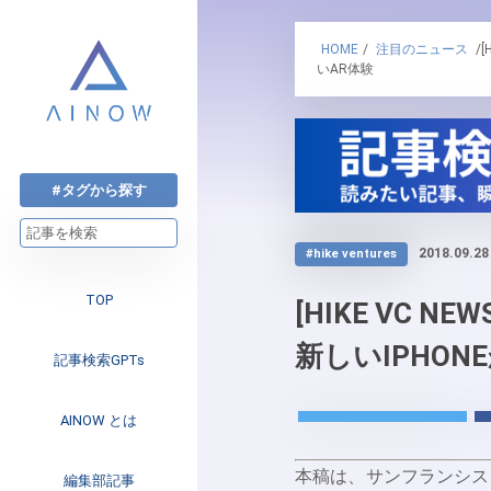
HOME
/
注目のニュース
/
いAR体験
#タグから探す
2018.09.28
#hike ventures
TOP
[HIKE VC 
新しいIPHO
記事検索GPTs
AINOW とは
本稿は、サンフランシス
注目のニュース
編集部記事