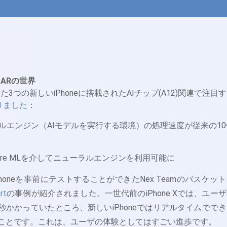
ト
るARの世界
した3つの新しいiPhoneに搭載されたAIチップ(A12)関連で注目す
りました
：
ルエンジン（AIモデルを実行する環境）の処理速度が従来の10
re MLを介してニューラルエンジンを利用可能に
honeを事前にテストすることができたNex Teamのバスケッ
rt
の事例が紹介されました。一世代前のiPhone Xでは、ユー
秒かかっていたところ、新しいiPhoneではリアルタイムででき
ことです。これは、ユーザの体験としてはすごい進歩です。