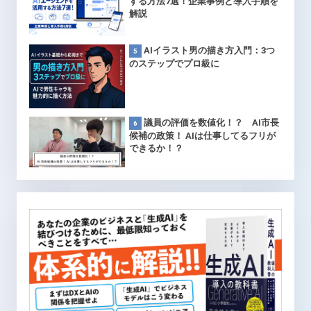
する方法7選！企業事例と導入手順を
解説
AIイラスト男の描き方入門：3つ
のステップでプロ級に
議員の評価を数値化！？ AI市長
候補の政策！ AIは仕事してるフリが
できるか！？