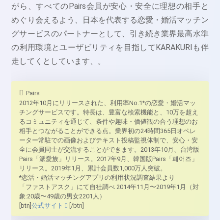
がら、すべてのPairs会員が安心・安全に理想の相手と
めぐり会えるよう、日本を代表する恋愛・婚活マッチン
グサービスのパートナーとして、引き続き業界最高水準
の利用環境とユーザビリティを目指してKARAKURIも伴
走してくとしています、。
Pairs
2012年10月にリリースされた、利用率No.1*の恋愛・婚活マッ
チングサービスです。特長は、豊富な検索機能と、10万を超え
るコミュニティを通じて、条件や趣味・価値観の合う理想のお
相手とつながることができる点。業界初の24時間365日オペレ
ーター常駐での画像およびテキスト投稿監視体制で、安心・安
全に会員同士が交流することができます。2013年10月、台湾版
Pairs「派愛族」リリース。2017年9月、韓国版Pairs「페어즈」
リリース。2019年1月、累計会員数1,000万人突破。
*恋活・婚活マッチングアプリの利用状況調査結果より
「ファストアスク」にて自社調べ 2014年11月〜2019年1月（対
象:20歳〜49歳の男女2201人）
[btn]
公式サイト
[/btn]