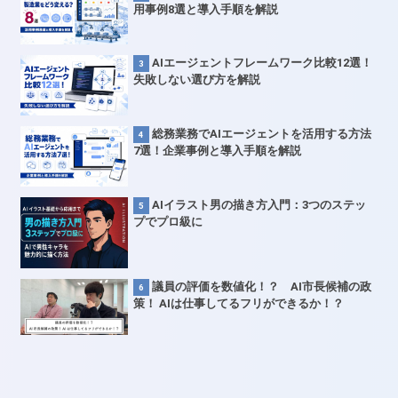
用事例8選と導入手順を解説
AIエージェントフレームワーク比較12選！
失敗しない選び方を解説
総務業務でAIエージェントを活用する方法
7選！企業事例と導入手順を解説
AIイラスト男の描き方入門：3つのステッ
プでプロ級に
議員の評価を数値化！？ AI市長候補の政
策！ AIは仕事してるフリができるか！？