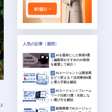
人気の記事（週間）
AIを題材にした映画9選
｜編集部おすすめのAI映画
を厳選して紹介！
AIエージェントは製造業
をどう変える？活用事例8選
と導入手順を解説
AIエージェントフレーム
ワーク比較12選！失敗しな
い選び方を解説
ま
総務業務でAIエージェン