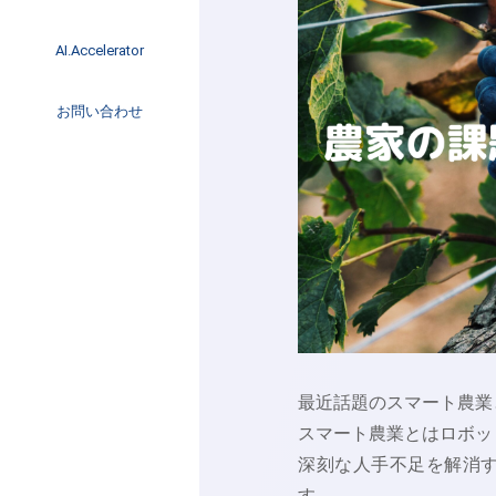
イベント
インタビュー
AI.Accelerator記事
AI.Accelerator
コラム
海外トレンド
お問い合わせ
Web3
最近話題のスマート農業
スマート農業とはロボッ
深刻な人手不足を解消す
す。