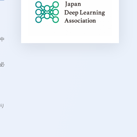
中
必
り