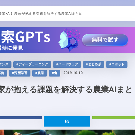
農業×AI】農家が抱える課題を解決する農業AIまとめ
エンス
#ディープラーニング
#ハードウェア
#まとめ系
#ロボット
2019.10.10
事例
#深層学習
#農業
#食
農家が抱える課題を解決する農業AIまと