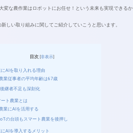
、大変な農作業はロボットにお任せ！という未来も実現できるか
業の新しい取り組みに関してご紹介していこうと思います。
目次
[
非表示
]
業にAIを取り入れる理由
農業従事者の平均年齢は67歳
後継者不足も深刻化
マート農業とは
農業にAIを活用する
IoTの台頭もスマート農業を後押し
業にAIを導入するメリット