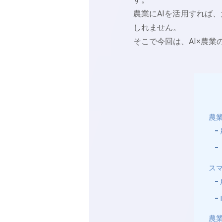
農業にAIを活用すれば
しれません。
そこで今回は、AI×農
農
ス
農