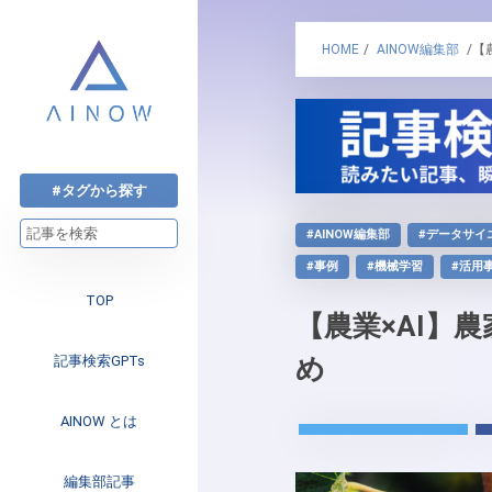
HOME
/
AINOW編集部
/【
#タグから探す
#AINOW編集部
#データサイ
#事例
#機械学習
#活用
TOP
【農業×AI】
記事検索GPTs
め
AINOW とは
注目のニュース
編集部記事