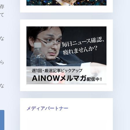
存
て
な
ら
な
メディアパートナー