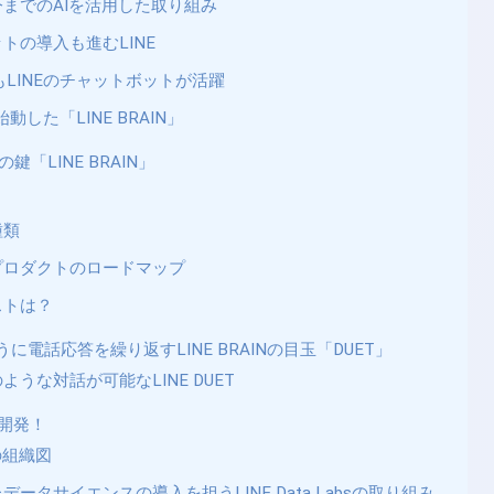
までのAIを活用した取り組み
トの導入も進むLINE
もLINEのチャットボットが活躍
始動した「LINE BRAIN」
鍵「LINE BRAIN」
？
種類
プロダクトのロードマップ
ストは？
に電話応答を繰り返すLINE BRAINの目玉「DUET」
ような対話が可能なLINE DUET
究開発！
の組織図
ータサイエンスの導入を担うLINE Data Labsの取り組み