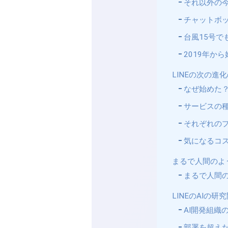
それ以外の今
チャットボッ
台風15号で
2019年から
LINEの次の進化の
なぜ始めた
サービスの
それぞれの
気になるコ
まるで人間のよう
まるで人間の
LINEのAIの研
AI開発組織
部署を超えたデ