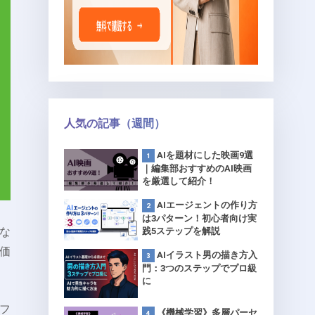
人気の記事（週間）
AIを題材にした映画9選
｜編集部おすすめのAI映画
を厳選して紹介！
AIエージェントの作り方
は3パターン！初心者向け実
な
践5ステップを解説
価
AIイラスト男の描き方入
門：3つのステップでプロ級
に
フ
《機械学習》多層パーセ