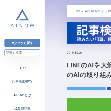
HOME
/
AINOW編集部
/L
#タグから探す
2019.10.24
LINEのAIを
TOP
のAIの取り組
記事検索GPTs
AINOW とは
注目のニュース
編集部記事