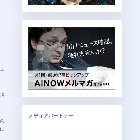
ユ
た購
メディアパートナー
高
織に