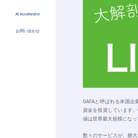
イベント
インタビュー
AI.Accelerator記事
AI.Accelerator
コラム
海外トレンド
お問い合わせ
Web3
GAFAと呼ばれる米国
資金を投資しています。
値は世界最大規模になっ
数々のサービスが、膨大