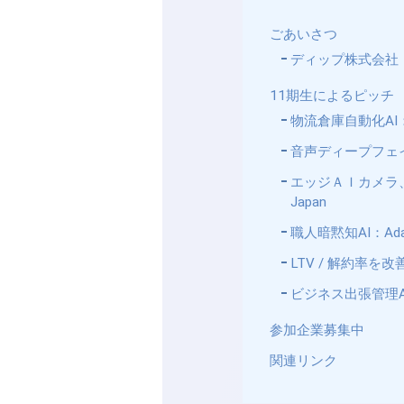
ごあいさつ
ディップ株式会社
11期生によるピッチ
物流倉庫自動化AI： O
音声ディープフェイクA
エッジＡＩカメラ、
Japan
職人暗黙知AI：Ada
LTV / 解約率を改善す
ビジネス出張管理AI
参加企業募集中
関連リンク