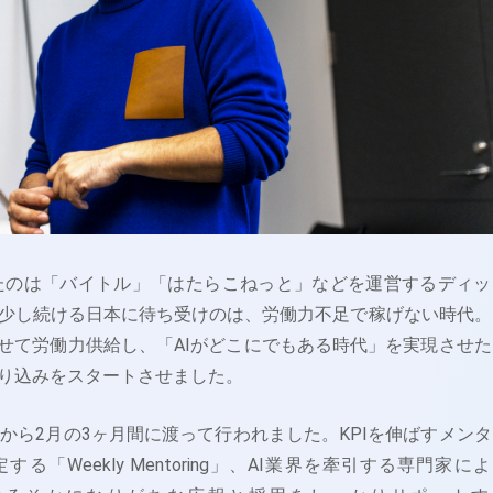
rを仕掛けたのは「バイトル」「はたらこねっと」などを運営するディ
少し続ける日本に待ち受けのは、労働力不足で稼げない時代。
わせて労働力供給し、「AIがどこにでもある時代」を実現させた
り込みをスタートさせました。
月から2月の3ヶ月間に渡って行われました。KPIを伸ばすメンタ
「Weekly Mentoring」、AI業界を牽引する専門家に