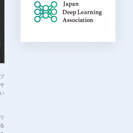
ップ
そ
い
リ
よる