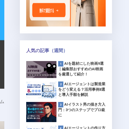
人気の記事（週間）
AIを題材にした映画9選
｜編集部おすすめのAI映画
を厳選して紹介！
AIエージェントは製造業
をどう変える？活用事例8選
と導入手順を解説
ム
AIイラスト男の描き方入
。
門：3つのステップでプロ級
に
AIエージェントの作り方