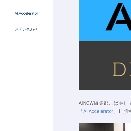
イベント
インタビュー
AI.Accelerator記事
AI.Accelerator
コラム
海外トレンド
お問い合わせ
Web3
AINOW編集部こばや
「
AI.Accelerator
」11期