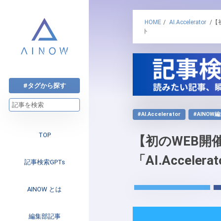
HOME
/
AI.Accelerator
/【
ト
#タグから探す
#AI.Accelerator
#AINOW
TOP
【初のWEB開
「AI.Accel
記事検索GPTs
AINOW とは
注目のニュース
編集部記事