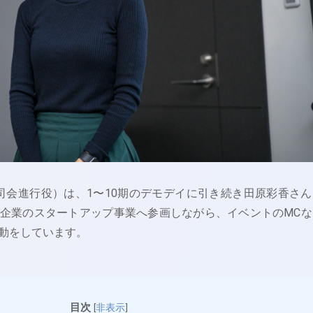
司会進行役）は、1〜10期のデモデイに引き続き田原彩香さん
企業のスタートアップ事業へ参画しながら、イベントのMCな
動をしています。
目次
[
非表示
]