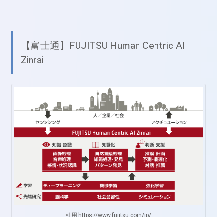
【富士通】FUJITSU Human Centric AI
Zinrai
引用:https://www.fujitsu.com/jp/