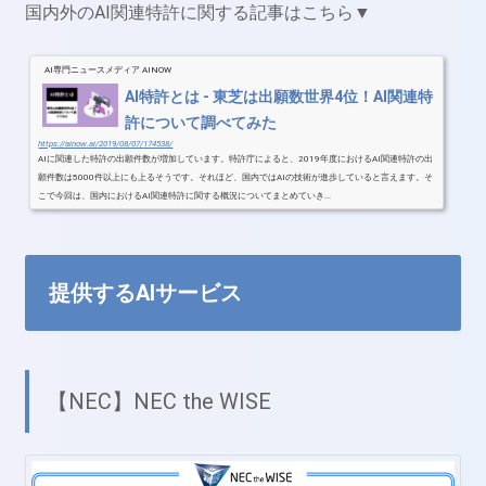
国内外のAI関連特許に関する記事はこちら▼
AI専門ニュースメディア AINOW
AI特許とは - 東芝は出願数世界4位！AI関連特
許について調べてみた
https://ainow.ai/2019/08/07/174538/
AIに関連した特許の出願件数が増加しています。特許庁によると、2019年度におけるAI関連特許の出
願件数は5000件以上にも上るそうです。それほど、国内ではAIの技術が進歩していると言えます。そ
こで今回は、国内におけるAI関連特許に関する概況についてまとめていき...
提供するAIサービス
【NEC】NEC the WISE