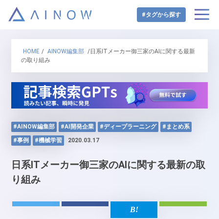
#タグから探す
HOME
/
AINOW編集部
/日系ITメーカー御三家のAIに関する最新
の取り組み
#AINOW編集部
#AI開発企業
#ディープラーニング
#まとめ系
#事例
#機械学習
2020.03.17
日系ITメーカー御三家のAIに関する最新の取
り組み