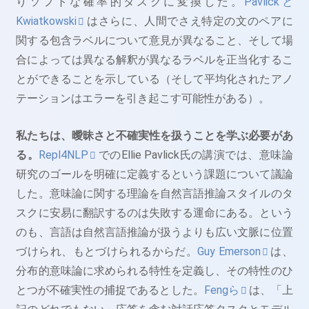
りソフトな確率的タスクに変換した。
Pavlickと
Kwiatkowski
はさらに、人間でさえ特定の文のペアに
関する包含ラベルについて意見が異なること、そして場
合によっては異なる解釈が異なるラベルを正当化するこ
とができることを示している（そして平均化されたアノ
テーションはエラーを引き起こす可能性がある）。
私たちは、曖昧さと不確実性を扱うことを学ぶ必要があ
る。
Repl4NLP
でのEllie Pavlick氏の講演では、意味論
研究のゴールを明確に定義するという課題について議論
した。意味論に関する理論を自然言語推論スタイルのタ
スクに安易に翻訳するのは失敗する運命にある。という
のも、言語は自然言語推論が扱うよりも広い文脈に位置
づけられ、もとづけられるからだ。
Guy Emerson
は、
分布的意味論に求められる特性を定義し、その特性のひ
とつが不確実性の捕捉であるとした。
Fengら
は、「上