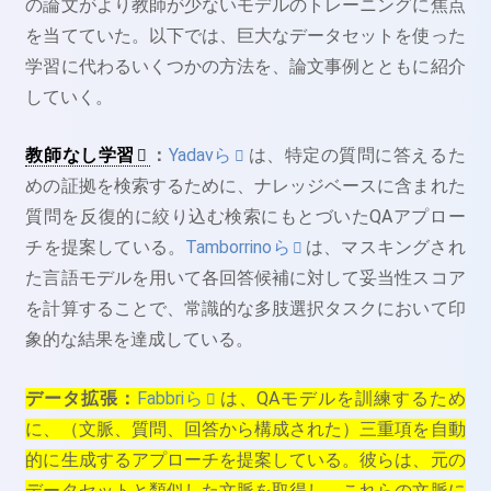
の論文がより教師が少ないモデルのトレーニングに焦点
を当てていた。以下では、巨大なデータセットを使った
学習に代わるいくつかの方法を、論文事例とともに紹介
していく。
教師なし学習
：
Yadavら
は、特定の質問に答えるた
めの証拠を検索するために、ナレッジベースに含まれた
質問を反復的に絞り込む検索にもとづいたQAアプロー
チを提案している。
Tamborrinoら
は、マスキングされ
た言語モデルを用いて各回答候補に対して妥当性スコア
を計算することで、常識的な多肢選択タスクにおいて印
象的な結果を達成している。
データ拡張：
Fabbriら
は、QAモデルを訓練するため
に、（文脈、質問、回答から構成された）三重項を自動
的に生成するアプローチを提案している。彼らは、元の
データセットと類似した文脈を取得し、これらの文脈に