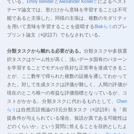
ている。
Emily BenderとAlexander Koller
によるベスト
テーマ論文では、形だけから意味を学習することは不可
能であると主張した。同様の主張は、複数のモダリティ
を用いて意味を学習することを提唱する
Biskら
のプレ
プリント論文（※訳註7）でもなされている。
分類タスクから離れる必要がある。
分類タスクや多肢選
択タスクはゲーム性が高く、浅いデータ固有のパターン
を学習することでモデルが良好な正答率を達成できるこ
とが、ここ数年で得られた複数の証拠を通してわかって
きた。対して生成タスクは評価が難しく、人間の評価が
現在のところ唯一の有益な評価指標となっているが、コ
ストがかかる。分類タスクに代わるものとして、
Chen
ら
は自然言語推論の3元分類タスク（※訳註8）を「前
提条件が与えられている場合、仮説が真である可能性は
どのくらいか」という質問に答えることを目的としたよ