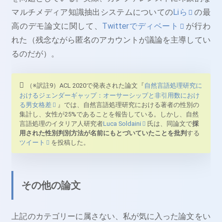
マルチメディア知識抽出システムについての
Liら
の最
高のデモ論文に関して、
Twitterでディベート
が行わ
れた（残念ながら匿名のアカウントが議論を主導してい
るのだが）。
（※訳註9）ACL 2020で発表された論文『
自然言語処理研究に
おけるジェンダーギャップ：オーサーシップと非引用数におけ
る男女格差
』では、自然言語処理研究における著者の性別の
集計し、女性が25%であることを報告している。しかし、自然
言語処理のイタリア人研究者
Luca Soldaini
氏は、同論文で
採
用された性別判別方法が名前にもとづいていたことを批判
する
ツイート
を投稿した。
その他の論文
上記のカテゴリーに属さない、私が気に入った論文をい