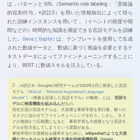
は，パターンと SRL（Semantic role labeling：「意味論
的役割付与」※訳註5）を用いた情報抽出によって得ら
れた訓練インスタンスを用いて，（イベントの頻度や期
間などの）時間的な知識を捕捉できる言語モデルを訓練
した。
GevaとGupta
は、テンプレートを使用して生成
された数値データと、数値に基づく推論を必要とするテ
キストデータによってファインチューニングすることに
より、BERT に数値スキルを注入している。
（※訳註4）Googleの研究チームが2020年2月に発表した言語
モデル「
REALM：”Retrieval-Augmented Language
Model”
（検索を拡張した言語モデル）の略称」とは、
言語モ
デルに検索機能を組み込んだ
もの。
現在主流の言語モデルは、大規模な事前学習を実行後、個々の
タスクに合わせてファインチューニングを行う。しかし、タス
クが複雑かつ広範囲になると、事前学習も大規模となり言語モ
デルが巨大化してしまうという課題がある。
事前学習の大規模化を緩和するために
、wikipediaのような大規
模なデータベースを検索する潜在的検索機能器（latent