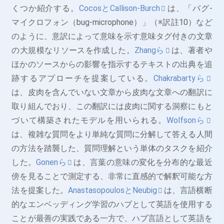
くつか紹介する。
CocosとCallison-Burch
は、「バグ-
マイクロフォン（bug-microphone）」（※訳註10）など
のように、意訳によって意味を示す意味タグ付きの文章
の大規模なリソースを作成した。
Zhangら
は、著者や
ほかのソースからの影響を指示するテキストの出典を追
跡するアプローチを提案している。
Chakrabartyら
は、皮肉を含んでいない文章から皮肉な文章への翻訳に
取り組んでおり、この翻訳には皮肉に関する洞察にもと
づいて構築されたモデルを用いられる。
Wolfsonら
は、複雑な質問をより単純な質問に分解して答える人間
の方法を踏襲した、質問理解という単体のタスクを紹介
した。
Gonenら
は、言葉の意味の変化を分布的な最近
傍を見ることで測定する、非常に直感的で解釈可能な方
法を提案した。
AnastasopoulosとNeubig
は、言語横断
的なエンベッディング学習のハブとして英語を使用する
ことが最善の実践である一方で、ハブ言語として英語を