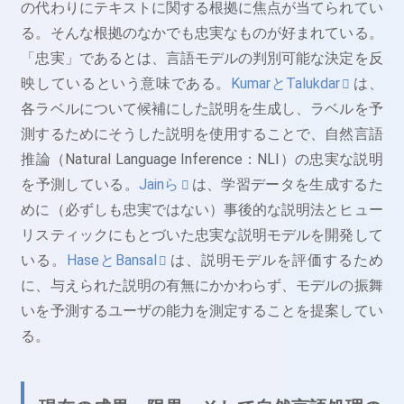
の代わりにテキストに関する根拠に焦点が当てられてい
る。そんな根拠のなかでも忠実なものが好まれている。
「忠実」であるとは、言語モデルの判別可能な決定を反
映しているという意味である。
KumarとTalukdar
は、
各ラベルについて候補にした説明を生成し、ラベルを予
測するためにそうした説明を使用することで、自然言語
推論（Natural Language Inference：NLI）の忠実な説明
を予測している。
Jainら
は、学習データを生成するた
めに（必ずしも忠実ではない）事後的な説明法とヒュー
リスティックにもとづいた忠実な説明モデルを開発して
いる。
HaseとBansal
は、説明モデルを評価するため
に、与えられた説明の有無にかかわらず、モデルの振舞
いを予測するユーザの能力を測定することを提案してい
る。