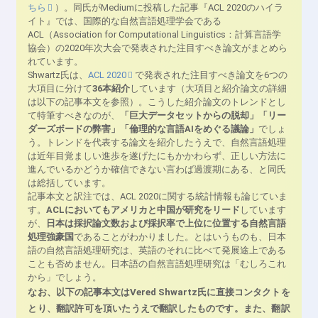
ちら
）。同氏がMediumに投稿した記事『ACL 2020のハイラ
イト』では、国際的な自然言語処理学会である
ACL（Association for Computational Linguistics：計算言語学
協会）の2020年次大会で発表された注目すべき論文がまとめら
れています。
Shwartz氏は、
ACL 2020
で発表された注目すべき論文を6つの
大項目に分けて
36本紹介
しています（大項目と紹介論文の詳細
は以下の記事本文を参照）。こうした紹介論文のトレンドとし
て特筆すべきなのが、
「巨大データセットからの脱却」「リー
ダーズボードの弊害」「倫理的な言語AIをめぐる議論」
でしょ
う。トレンドを代表する論文を紹介したうえで、自然言語処理
は近年目覚ましい進歩を遂げたにもかかわらず、正しい方法に
進んでいるかどうか確信できない言わば過渡期にある、と同氏
は総括しています。
記事本文と訳注では、ACL 2020に関する統計情報も論じていま
す。
ACLにおいてもアメリカと中国が研究をリード
しています
が、
日本は採択論文数および採択率で上位に位置する自然言語
処理強豪国
であることがわかりました。とはいうものも、日本
語の自然言語処理研究は、英語のそれに比べて発展途上である
ことも否めません。日本語の自然言語処理研究は「むしろこれ
から」でしょう。
なお、以下の記事本文はVered Shwartz氏に直接コンタクトを
とり、翻訳許可を頂いたうえで翻訳したものです。また、翻訳