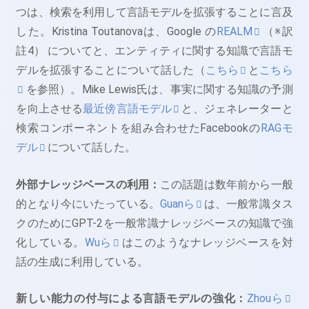
つは、検索を利用して言語モデルを拡張することに言及
した。Kristina Toutanovaは、Google の
REALM
（※訳
註4） についてと、エンティティに関する知識で言語モ
デルを拡張することについて話した（
こちら
と
こちら
を参照）。Mike Lewis氏は、事実に関する知識の予測
を向上させる
最近傍言語モデル
と、ジェネレーターと
検索コンポーネントを組み合わせたFacebookの
RAGモ
デル
について話した。
外部ナレッジベースの利用：
この話題は数年前から一般
的となり今にいたっている。
Guanら
は、一般常識タス
クのためにGPT-2を一般常識ナレッジベースの知識で強
化している。
Wuら
はこのようなナレッジベースを対
話の生成に利用している。
新しい能力の付与による言語モデルの強化：
Zhouら