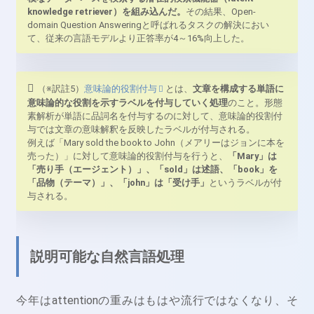
knowledge retriever）を組み込んだ。
その結果、Open-
domain Question Answeringと呼ばれるタスクの解決におい
て、従来の言語モデルより正答率が4～16%向上した。
（※訳註5）
意味論的役割付与
とは、
文章を構成する単語に
意味論的な役割を示すラベルを付与していく処理
のこと。形態
素解析が単語に品詞名を付与するのに対して、意味論的役割付
与では文章の意味解釈を反映したラベルが付与される。
例えば「Mary sold the book to John（メアリーはジョンに本を
売った）」に対して意味論的役割付与を行うと、
「Mary」は
「売り手（エージェント）」、「sold」は述語、「book」を
「品物（テーマ）」、「john」は「受け手」
というラベルが付
与される。
説明可能な自然言語処理
今年はattentionの重みはもはや流行ではなくなり、そ