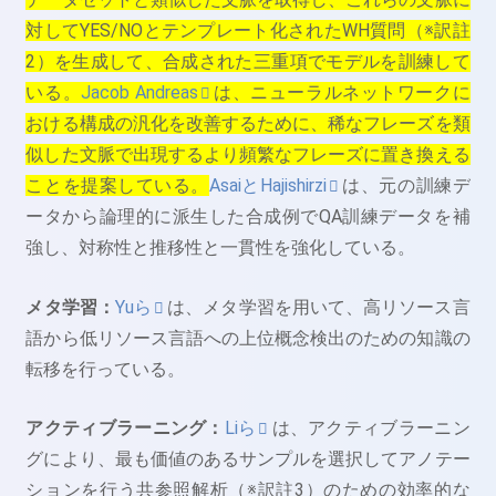
対してYES/NOとテンプレート化されたWH質問（※訳註
2）を生成して、合成された三重項でモデルを訓練して
いる。
Jacob Andreas
は、ニューラルネットワークに
おける構成の汎化を改善するために、稀なフレーズを類
似した文脈で出現するより頻繁なフレーズに置き換える
ことを提案している。
AsaiとHajishirzi
は、元の訓練デ
ータから論理的に派生した合成例でQA訓練データを補
強し、対称性と推移性と一貫性を強化している。
メタ学習：
Yuら
は、メタ学習を用いて、高リソース言
語から低リソース言語への上位概念検出のための知識の
転移を行っている。
アクティブラーニング：
Liら
は、アクティブラーニン
グにより、最も価値のあるサンプルを選択してアノテー
ションを行う共参照解析（※訳註3）のための効率的な