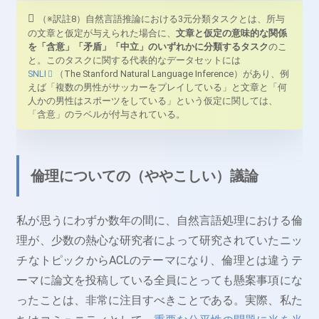
（※訳註8）自然言語推論における3元分類タスクとは、所与
の文章と仮定が与えられた場合に、
文章と仮定の意味的な関係
を「含意」「矛盾」「中立」のいずれかに分類するタスク
のこ
と。このタスクに関する代表的なデータセットには
SNLI
（The Stanford Natural Language Inference）があり、例
えば「複数の男性がサッカーをプレイしている」と文章と「何
人かの男性はスポーツをしている」という仮定に関しては、
「含意」のラベルが付与されている。
倫理についての（ややこしい）議論
私が思うにわずか数年の間に、自然言語処理における倫
理が、少数の熱心な研究者によって研究されていたニッ
チなトピックからACLのテーマになり、倫理とは違うテ
ーマに論文を投稿している全員にとっても懸案事項にな
ったことは、非常に注目すべきことである。実際、私た