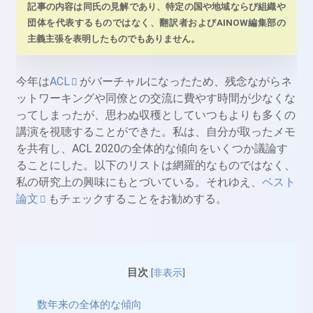
記事の内容は同氏の見解であり、特定の国や地域ならび組織や
団体を代表するものではなく、翻訳者およびAINOW編集部の
主義主張を表明したものでもありません。
今年は
ACL
がバーチャルになったため、残念ながらネ
ットワーキングや同僚との交流に費やす時間が少なくな
ってしまったが、思わぬ収穫としていつもよりも多くの
講演を視聴することができた。私は、自分が取ったメモ
を共有し、ACL 2020の全体的な傾向をいくつか議論す
ることにした。以下のリストは網羅的なものではなく、
私の研究上の興味にもとづいている。それゆえ、
ベスト
論文
もチェックすることをお勧めする。
目次
[
非表示
]
数年来の全体的な傾向