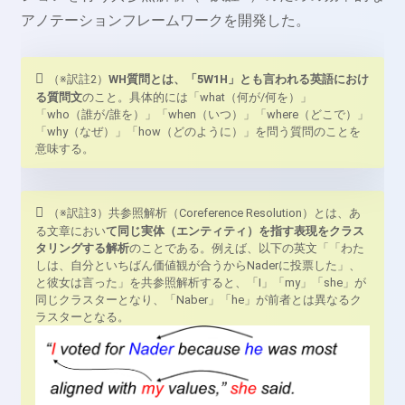
アノテーションフレームワークを開発した。
（※訳註2）
WH質問とは、「5W1H」とも言われる英語におけ
る質問文
のこと。具体的には「what（何が/何を）」
「who（誰が/誰を）」「when（いつ）」「where（どこで）」
「why（なぜ）」「how（どのように）」を問う質問のことを
意味する。
（※訳註3）共参照解析（Coreference Resolution）とは、あ
る文章におい
て同じ実体（エンティティ）を指す表現をクラス
タリングする解析
のことである。例えば、以下の英文「「わた
しは、自分といちばん価値観が合うからNaderに投票した」、
と彼女は言った」を共参照解析すると、「I」「my」「she」が
同じクラスターとなり、「Naber」「he」が前者とは異なるク
ラスターとなる。