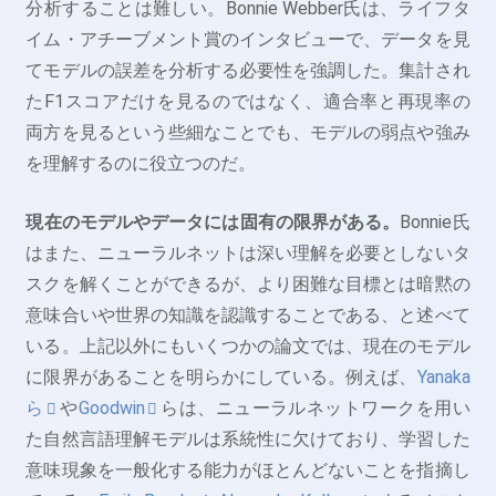
分析することは難しい。Bonnie Webber氏は、ライフタ
イム・アチーブメント賞のインタビューで、データを見
てモデルの誤差を分析する必要性を強調した。集計され
たF1スコアだけを見るのではなく、適合率と再現率の
両方を見るという些細なことでも、モデルの弱点や強み
を理解するのに役立つのだ。
現在のモデルやデータには固有の限界がある。
Bonnie氏
はまた、ニューラルネットは深い理解を必要としないタ
スクを解くことができるが、より困難な目標とは暗黙の
意味合いや世界の知識を認識することである、と述べて
いる。上記以外にもいくつかの論文では、現在のモデル
に限界があることを明らかにしている。例えば、
Yanaka
ら
や
Goodwin
らは、ニューラルネットワークを用い
た自然言語理解モデルは系統性に欠けており、学習した
意味現象を一般化する能力がほとんどないことを指摘し