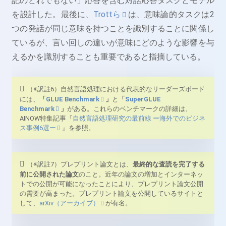
記のどれでもない」応答を含む対話応答タスクとモデル
を設計した。最後に、
Trottら
は、意味論的タスクは2
つの発話が同じ意味を持つことを識別することに関係し
ているが、言い回しの違いが意味にどのような影響を与
えるかを識別することも重要であると指摘している。
（※訳註6）自然言語処理における代表的なリーダーズボード
には、
「
GLUE Benchmark
」
と
「
SuperGLUE
Benchmark
」
がある。これらのベンチマークの詳細は、
AINOW特集記事『
自然言語処理研究の最前線 ー海外でのビジネ
ス事例6選ー
』を参照。
（※訳註7）プレプリント論文とは、
最終的な査読を完了する
前に公開された論文
のこと。近年の論文の増加とインターネッ
トでの公開が可能になったことにより、プレプリント論文公開
の需要が高まった。プレプリント論文を公開しているサイトと
して、
arXiv（アーカイブ）
が有名。