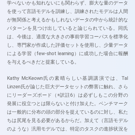
学べないかも知れないにも関わらず、膨大な量のデータ
を使って言語モデルを訓練し、訓練されたモデルは人間
が無関係と考えるかもしれないデータの中から統計的な
パターンを見つけ出していると論じられている。同氏
は、今後は、適度な大きさの事前学習コーパスを標準化
し、専門家が作成した評価セットを使用し、少量データ
による学習（few-shot learning）に成功した場合に報酬
を与えるべきだと提案している。
Kathy McKeown氏の素晴らしい基調講演では、Tal
Linzen氏が論じた巨大データセットの弊害に触れ、さら
にリーダーズボード（※訳註6）は必ずしもこの分野の
発展に役立つとは限らないと付け加えた。ベンチマーク
は一般的に分布の頭の部分を捉えているのに対し、私た
ちは尻尾を見る必要があるからだ。加えて（言語モデル
のような）汎用モデルでは、特定のタスクの進捗状況を