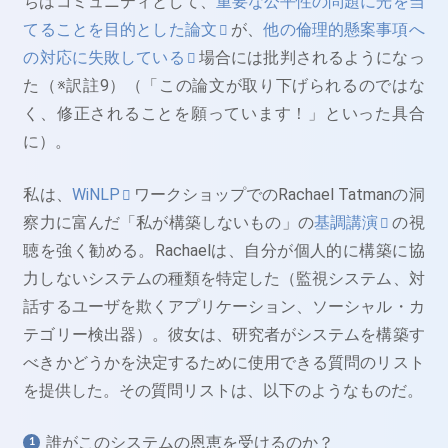
ちはコミュニティとして、
重要な公平性の問題に光を当
てることを目的とした論文
が、
他の倫理的懸案事項へ
の対応に失敗している
場合には批判されるようになっ
た（※訳註9）（「この論文が取り下げられるのではな
く、修正されることを願っています！」といった具合
に）。
私は、
WiNLP
ワークショップでのRachael Tatmanの洞
察力に富んだ「私が構築しないもの」の
基調講演
の視
聴を強く勧める。Rachaelは、自分が個人的に構築に協
力しないシステムの種類を特定した（監視システム、対
話するユーザを欺くアプリケーション、ソーシャル・カ
テゴリー検出器）。彼女は、研究者がシステムを構築す
べきかどうかを決定するために使用できる質問のリスト
を提供した。その質問リストは、以下のようなものだ。
誰がこのシステムの恩恵を受けるのか？