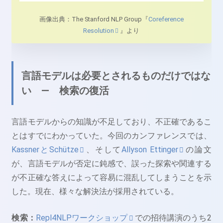
画像出典：The Stanford NLP Group『
Coreference
Resolution
』より
言語モデルは必要とされるものだけではな
い ― 検索の復活
言語モデルからの知識が不足しており、不正確であるこ
とはすでにわかっていた。今回のカンファレンスでは、
KassnerとSchütze
、そして
Allyson Ettinger
の論文
が、言語モデルが否定に鈍感で、誤った探索や関連する
が不正確な答えによって容易に混乱してしまうことを示
した。現在、様々な解決法が採用されている。
検索：
Repl4NLPワークショップ
での招待講演のうち2