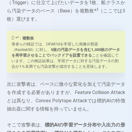
（Trigger）に仕立て上げたいデータを1枚、船クラスか
3
ら汚染データのベース（Base）を複数枚*
（ここでは3
枚）選びます。
3
*
：
複数枚
筆者らの検証では、CIFAR10を学習した画像分類器
（ResNet50）に対し、
5枚の汚染データを含む1,000枚のデータ
を再学習させることでバックドアを設置できる
ことを確認して
います。この検証結果は、学習データに対する汚染データの割
合が1％未満でも汚染攻撃が成功することを意味します。
次に攻撃者は、ベースに微小な変化を加えて汚染データ
を作成する必要がありますが、Feature Collision Attack
とは異なり、Convex Polytope Attackでは標的AIの特徴
抽出器に関する情報を持っていません。
そこで攻撃者は、
標的AIの学習データ分布や入出力の形