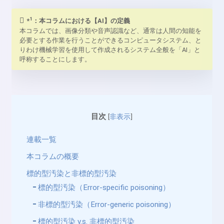
1
*
：本コラムにおける【AI】の定義
本コラムでは、画像分類や音声認識など、通常は人間の知能を
必要とする作業を行うことができるコンピュータシステム、と
りわけ機械学習を使用して作成されるシステム全般を「AI」と
呼称することにします。
目次
[
非表示
]
連載一覧
本コラムの概要
標的型汚染と非標的型汚染
標的型汚染（Error-specific poisoning）
非標的型汚染（Error-generic poisoning）
標的型汚染 v.s. 非標的型汚染