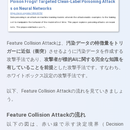
Poison Frogs! Targeted Clean-Label Poisoning Attack
s on Neural Networks
https://arxiv.org/abs/1804.00792
Data poisoning is an attack on machine learning models wherein the attackeradds examples to the training
set to manipulate the behavior of the model attest time. This paper explores poisoning attacks on neural
nets. The proposedattacks use "c...
Feature Collision Attackは、
汚染データの特徴量をトリ
ガーに近似（衝突）
させるように汚染データを作成する
攻撃手法であり、
攻撃者が標的AIに関する完全な知識を
有していることを前提
とした攻撃手法です。すなわち、
ホワイトボックス設定の攻撃手法です。
以下、Feature Collision Attackの流れを見ていきましょ
う。
Feature Collision Attackの流れ
以下の図は、赤い線で示す決定境界（Decision