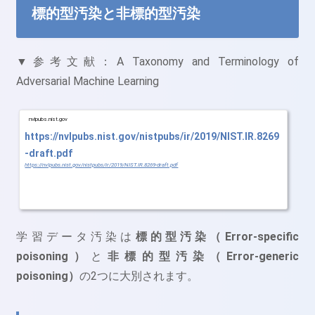
標的型汚染と非標的型汚染
▼参考文献：A Taxonomy and Terminology of
Adversarial Machine Learning
nvlpubs.nist.gov
https://nvlpubs.nist.gov/nistpubs/ir/2019/NIST.IR.8269
-draft.pdf
https://nvlpubs.nist.gov/nistpubs/ir/2019/NIST.IR.8269-draft.pdf
学習データ汚染は
標的型汚染（Error-specific
poisoning）
と
非標的型汚染（Error-generic
poisoning）
の2つに大別されます。