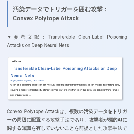
汚染データでトリガーを囲む攻撃：
Convex Polytope Attack
▼参考文献：Transferable Clean-Label Poisoning
Attacks on Deep Neural Nets
arXiv.org
Transferable Clean-Label Poisoning Attacks on Deep
Neural Nets
https://arxiv.org/abs/1905.05897
Clean-label poisoning attacks inject innocuous looking (and "correctly"labeled) poison images into training data,
causing a model to misclassify atargeted image after being trained on this data. We consider transferable
poisoning attacks ...
Convex Polytope Attackは、
複数の汚染データをトリガ
ーの周辺に配置
する攻撃手法であり、
攻撃者が標的AIに
関する知識を有していないことを前提
とした攻撃手法で