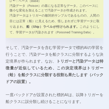
2
*
：ベース（Base）
汚染データ（Poison）の基になる正常なデータ。このベースに
微小な変化を加えることで汚染データが作成されます。
汚染データはトリガーの敵対的サンプルであるものの、人間の
目には正常（船）に見えるため、怪しまれずに学習データに取
り込まれ、
船（Ship）ラベルが付けられます。
このようにし
て、学習データが汚染されます（Poisoned Training Data）。
そして、汚染データを含む学習データで標的AIの学習を
行うことで、汚染データを船クラスに分類するような決
定境界が作られます。なお、
トリガーと汚染データは特
徴量が近似しているため、この決定境界はトリガー
（蛙）を船クラスに分類する役割も果たします（バック
ドアの設置）。
一度バックドアが設置された標的AIは、以降トリガーを
船クラスに誤分類し続けることになります。