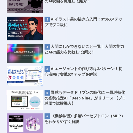
のAI映画を厳選して紹介！
AIイラスト男の描き方入門：3つのステッ
プでプロ級に
人間にしかできないこと一覧｜人間の能力
とAIの能力を比較して解説！
AIエージェントの作り方は3パターン！初
心者向け実践5ステップを解説
野球もデータドリブンの時代に ー野球特化
の姿勢推定AI「Deep Nine」がリリース 【プロ
球団で試験導入】
《機械学習》多層パーセプトロン（MLP）
をわかりやすく解説