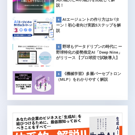
説！
AIエージェントの作り方は3パタ
ーン！初心者向け実践5ステップを解
説
野球もデータドリブンの時代に ー
野球特化の姿勢推定AI「Deep Nine」
がリリース 【プロ球団で試験導入】
《機械学習》多層パーセプトロン
（MLP）をわかりやすく解説