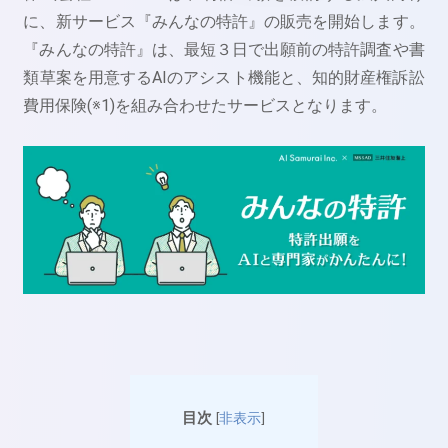
に、新サービス『みんなの特許』の販売を開始します。
『みんなの特許』は、最短３日で出願前の特許調査や書
類草案を用意するAIのアシスト機能と、知的財産権訴訟
費用保険(※1)を組み合わせたサービスとなります。
目次
[
非表示
]