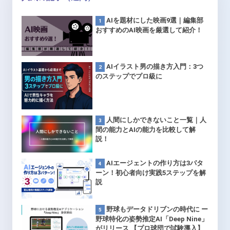
AIを題材にした映画9選｜編集部
おすすめのAI映画を厳選して紹介！
AIイラスト男の描き方入門：3つ
のステップでプロ級に
人間にしかできないこと一覧｜人
間の能力とAIの能力を比較して解
説！
AIエージェントの作り方は3パタ
ーン！初心者向け実践5ステップを解
説
野球もデータドリブンの時代に ー
野球特化の姿勢推定AI「Deep Nine」
がリリース 【プロ球団で試験導入】