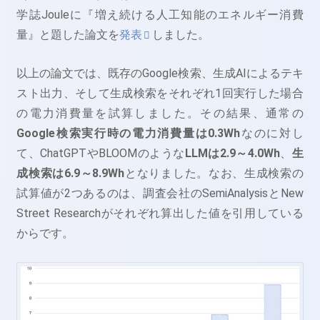
学誌Jouleに『増え続ける人工知能のエネルギー消費
量』と題した論文を
発表
しました。
以上の論文では、既存のGoogle検索、生成AIによるテキ
スト出力、そして生成検索をそれぞれ1回実行した場合
の電力消費量を試算しました。その結果、通常の
Google検索実行時の電力消費量は0.3Wh
なのに対し
て、ChatGPTやBLOOMのような
LLMは2.9～4.0Wh
、
生
成検索は6.9～8.9Wh
となりました。なお、生成検索の
試算値が2つあるのは、調査会社のSemiAnalysisとNew
Street Researchがそれぞれ算出した値を引用している
からです。