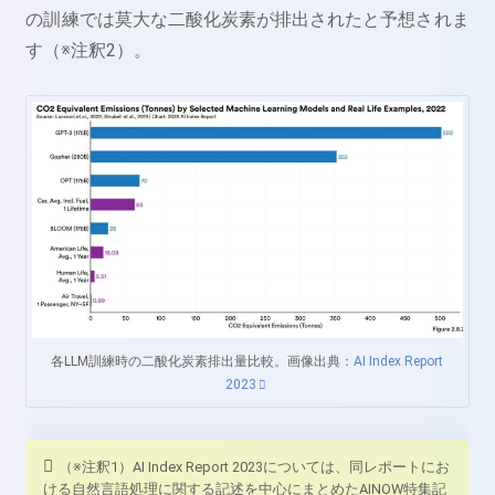
の訓練では莫大な二酸化炭素が排出されたと予想されま
す（※注釈2）。
各LLM訓練時の二酸化炭素排出量比較。画像出典：
AI Index Report
2023
（※注釈1）AI Index Report 2023については、同レポートにお
ける自然言語処理に関する記述を中心にまとめたAINOW特集記