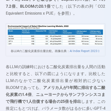
7.2倍、BLOOMの20.1倍
でした（以下の表の列「CO2
Equivalent Emissions x PUE」を参照）。
各LLMの二酸化炭素排出量比較。画像出典：
AI Index Report 2023
各LLMの訓練時における二酸化炭素排出量を人間の活動
と比較すると、以下の図にようになります。比較した
LLMのなかで二酸化炭素排出量が相対的に少ない
BLOOMであっても、
アメリカ人が1年間に排出する二酸
化炭素の1.4倍
、
ニューヨークからサンフランシスコま
で飛行機で1人往復する場合の25倍を排出
します。この
推定にもとづけば、パラメータ数がはるかに多いGPT-4