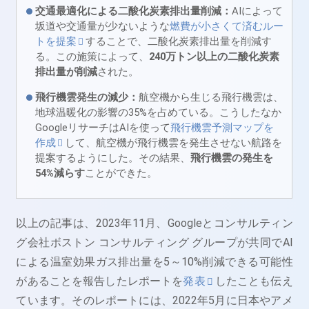
交通最適化による二酸化炭素排出量削減：
AIによって
坂道や交通量が少ないような
燃費が小さくて済むルー
トを提案
することで、二酸化炭素排出量を削減す
る。この施策によって、
240万トン以上の二酸化炭素
排出量が削減
された。
飛行機雲発生の減少：
航空機から生じる飛行機雲は、
地球温暖化の影響の35%を占めている。こうしたなか
GoogleリサーチはAIを使って
飛行機雲予測マップを
作成
して、航空機が飛行機雲を発生させない航路を
提案するようにした。その結果、
飛行機雲の発生を
54%減らす
ことができた。
以上の記事は、2023年11月、Googleとコンサルティン
グ会社ボストン コンサルティング グループが共同でAI
による温室効果ガス排出量を5～10%削減できる可能性
があることを報告したレポートを
発表
したことも伝え
ています。そのレポートには、2022年5月に日本やアメ