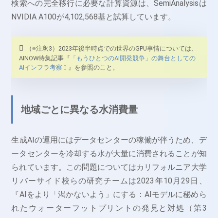
検索への完全移行に必要な計算資源は、SemiAnalysisは
NVIDIA A100が4,102,568基と試算しています。
（※注釈3）2023年後半時点での世界のGPU事情については、
AINOW特集記事『
「もうひとつのAI開発競争」の舞台としての
AIインフラ考察
』を参照のこと。
地域ごとに異なる水消費量
生成AIの運用にはデータセンターの稼働が伴うため、デ
ータセンターを冷却する水が大量に消費されることが知
られています。この問題についてはカリフォルニア大学
リバーサイド校らの研究チームは2023年10月29日、
『AIをより「渇かないよう」にする：AIモデルに秘めら
れたウォーターフットプリントの発見と対処（第3