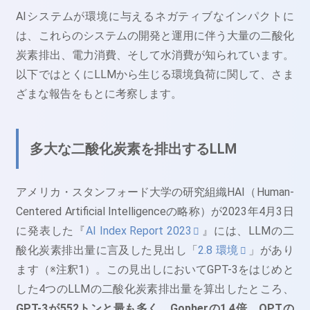
AIシステムが環境に与えるネガティブなインパクトに
は、これらのシステムの開発と運用に伴う大量の二酸化
炭素排出、電力消費、そして水消費が知られています。
以下ではとくにLLMから生じる環境負荷に関して、さま
ざまな報告をもとに考察します。
多大な二酸化炭素を排出するLLM
アメリカ・スタンフォード大学の研究組織HAI（Human-
Centered Artificial Intelligenceの略称）が2023年4月3日
に発表した『
AI Index Report 2023
』には、LLMの二
酸化炭素排出量に言及した見出し「
2.8 環境
」があり
ます（※注釈1）。この見出しにおいてGPT-3をはじめと
した4つのLLMの二酸化炭素排出量を算出したところ、
GPT-3が552トンと最も多く、Gopherの1.4倍、OPTの