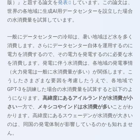
版）』と題する論文を
発表
しています。この論文は、
世界の各地域に生成AI用データセンターを設立した場合
の水消費量を試算しています。
一般にデータセンターの冷却は、暑い地域ほど水を多く
消費します。さらにデータセンター自体を運用するのに
電力を消費するので、その電力を発電するのに必要な水
を消費します。発電に伴う水消費は、各地域の発電事情
（火力発電は一般に水消費量が多い）が関係します。こ
うしたさまざまな要因を考慮したうえで、各地域で
GPT-3を訓練した場合の水消費量を試算すると以下のよ
うになります。
高緯度にあるアイルランドが水消費が小
さい
一方で、
メキシコやインドは水消費が多い
ことがわ
かります。高緯度にあるスウェーデンが水消費が大きい
のは、同国の発電体制が影響しているのかも知れませ
ん。