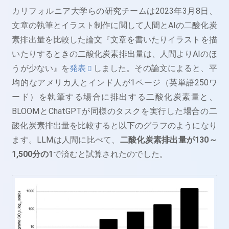
カリフォルニア大学らの研究チームは2023年3月8日、
文章の執筆とイラスト制作に関して人間とAIの二酸化炭
素排出量を比較した論文『文章を書いたりイラストを描
いたりするときの二酸化炭素排出量は、人間よりAIのほ
うが少ない』を
発表
しました。その論文によると、平
均的なアメリカ人とインド人が1ページ（英単語250ワ
ード）を執筆する場合に排出する二酸化炭素量と、
BLOOMとChatGPTが同様のタスクを実行した場合の二
酸化炭素排出量を比較すると以下のグラフのようになり
ます。LLMは人間に比べて、
二酸化炭素排出量が130～
1,500分の1
で済むと試算されたのでした。