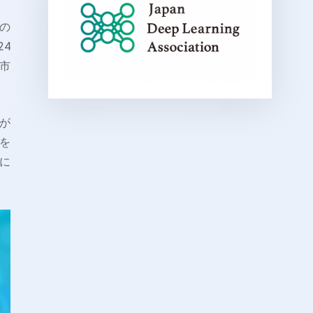
の
4
市
が
を
に