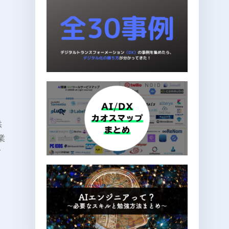
供
業
て