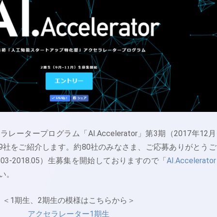
ータープログラム「AI.Accelerator」第3期（2017年12
企業9社をご紹介します。約80社のみなさま、ご応募ありがとうご
.03-2018.05）生募集を開始しておりますので「
AI.Accelerator
い。
＜1期生、2期生の模様はこちらから＞
アクセラレーター1期生