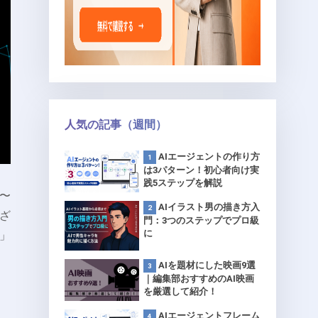
人気の記事（週間）
AIエージェントの作り方
は3パターン！初心者向け実
践5ステップを解説
月〜
AIイラスト男の描き方入
ざ
門：3つのステップでプロ級
に
」
AIを題材にした映画9選
｜編集部おすすめのAI映画
を厳選して紹介！
AIエージェントフレーム