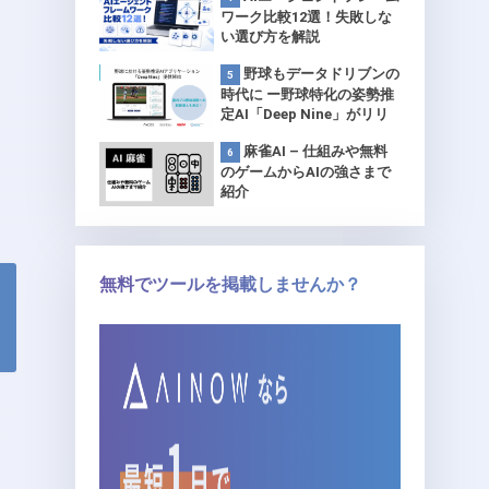
ワーク比較12選！失敗しな
い選び方を解説
野球もデータドリブンの
時代に ー野球特化の姿勢推
定AI「Deep Nine」がリリ
ース 【プロ球団で試験導
麻雀AI – 仕組みや無料
入】
のゲームからAIの強さまで
紹介
無料でツールを掲載しませんか？