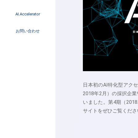
イベント
インタビュー
AI.Accelerator記事
AI.Accelerator
コラム
海外トレンド
お問い合わせ
Web3
日本初のAI特化型アクセラレ
2018年2月）の採択
いました。第4期（2018
サイトをぜひご覧くださ