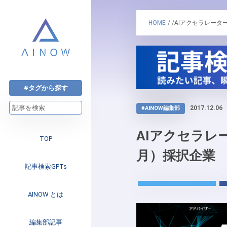
HOME
/ /AIアクセラレータ
#タグから探す
2017.12.06
#AINOW編集部
AIアクセラレー
TOP
月）採択企業
記事検索GPTs
AINOW とは
注目のニュース
編集部記事