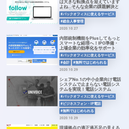
は大きな転換点を迎えています
よね…そんな企業の課題解決と
働き方改革推進をサポートしま
#バックオフィスに使えるサービス
す！時代の変化に対応する最新
型勤務管理システム「follow」
#総合人事管理
2020.10.27
内部統制機能をPlusしてもっと
スマートな経理へ！IPO準備・
上場企業の効率化をサポート
「マネーフォワードクラウド会
#バックオフィスに使えるサービス
計Plus」
#会計
#無料ではじめられる
2020.10.29
シェアNo.1の中小企業向け電話
システムで止まらない電話シス
テムを実現！電話システム
「UNIVOICE」
#バックオフィスに使えるサービス
#ビジネスフォン・IP電話
#無料ではじめられる
2020.10.29
現場拠点の適正過不足の見える