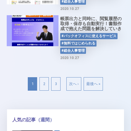
#総合人事管理
2020.10.27
帳票出力と同時に、閲覧履歴の
取得・保存も自動実行！書類作
成で抱えた問題を解決していき
ませんか？帳票作成サービス
#バックオフィスに使えるサービス
「Bee-MyNo」
#無料ではじめられる
#総合人事管理
2020.10.27
1
2
3
次へ ›
最後へ »
人気の記事（週間）