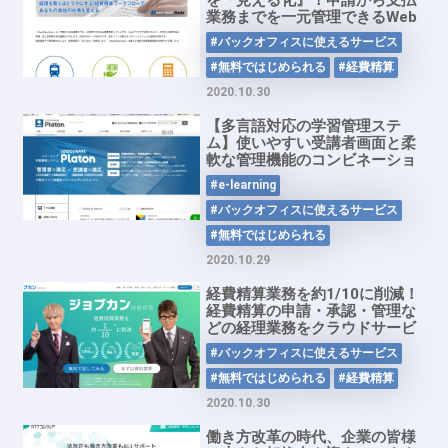
を『見える化』！申請から支払
業務までを一元管理できるWeb
経費精算システム
#バックオフィスに使えるサービス
「MajorFlowKeihi」
#無料ではじめられる
#経費精算
2020.10.30
【多言語対応の学習管理ステ
ム】使いやすい受講者画面と柔
軟な管理機能のコンビネーショ
ンでeラーニングを運営・管理
#e-learning
する学習管理システムを低価格
で実現「Platon」
#バックオフィスに使えるサービス
#無料ではじめられる
2020.10.29
経費精算業務を約1/10に削減！
経費精算の申請・承認・管理な
どの経理業務をクラウドサービ
ス「ジョブカン経費精算」
#バックオフィスに使えるサービス
#無料ではじめられる
#経費精算
2020.10.30
働き方改革の時代、企業の皆様