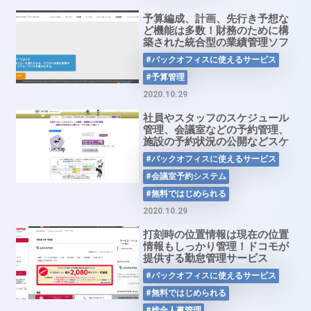
予算編成、計画、先行き予想な
ど機能は多数！財務のために構
築された統合型の業績管理ソフ
トウェア「CCH tagetik」
#バックオフィスに使えるサービス
#予算管理
2020.10.29
社員やスタッフのスケジュール
管理、会議室などの予約管理、
施設の予約状況の公開などスケ
ジュール管理を一括で！会議室
#バックオフィスに使えるサービス
予約システム「りざぶ郎」
#会議室予約システム
#無料ではじめられる
2020.10.29
打刻時の位置情報は現在の位置
情報もしっかり管理！ドコモが
提供する勤怠管理サービス
「KING OF TIME for ビジネス
#バックオフィスに使えるサービス
プラス」
#無料ではじめられる
#総合人事管理