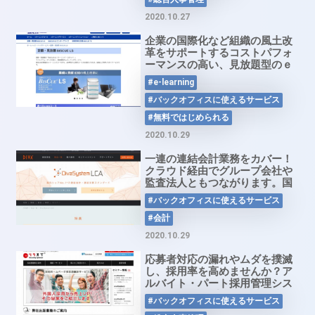
2020.10.27
企業の国際化など組織の風土改
革をサポートするコストパフォ
ーマンスの高い、見放題型のｅ
ラーニングサービス「BISCUE
#e-learning
LS」
#バックオフィスに使えるサービス
#無料ではじめられる
2020.10.29
一連の連結会計業務をカバー！
クラウド経由でグループ会社や
監査法人ともつながります。国
内シェアNo.1の連結会計・連結
#バックオフィスに使えるサービス
決算スタンダード
「DivaSystem LCA」
#会計
2020.10.29
応募者対応の漏れやムダを撲滅
し、採用率を高めませんか？ア
ルバイト・パート採用管理シス
テム「リクオプ」
#バックオフィスに使えるサービス