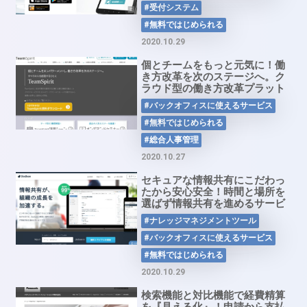
#受付システム
#無料ではじめられる
2020.10.29
個とチームをもっと元気に！働
き方改革を次のステージへ。ク
ラウド型の働き方改革プラット
フォーム「TeamSpirit」
#バックオフィスに使えるサービス
#無料ではじめられる
#総合人事管理
2020.10.27
セキュアな情報共有にこだわっ
たから安心安全！時間と場所を
選ばず情報共有を進めるサービ
ス「DocBase」
#ナレッジマネジメントツール
#バックオフィスに使えるサービス
#無料ではじめられる
2020.10.29
検索機能と対比機能で経費精算