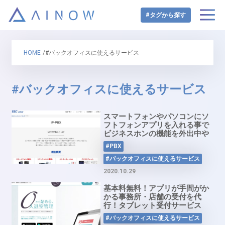
#タグから探す
HOME
/#バックオフィスに使えるサービス
#バックオフィスに使えるサービス
スマートフォンやパソコンにソ
フトフォンアプリを入れる事で
ビジネスホンの機能を外出中や
出張中でもオフィス内にいるよ
#PBX
うにスマートフォンで電話を受
ける、かけることができるよう
#バックオフィスに使えるサービス
にする「MOT/PBX」
2020.10.29
基本料無料！アプリが手間がか
かる事務所・店舗の受付を代
行！タブレット受付サービス
「ReClip」
#バックオフィスに使えるサービス