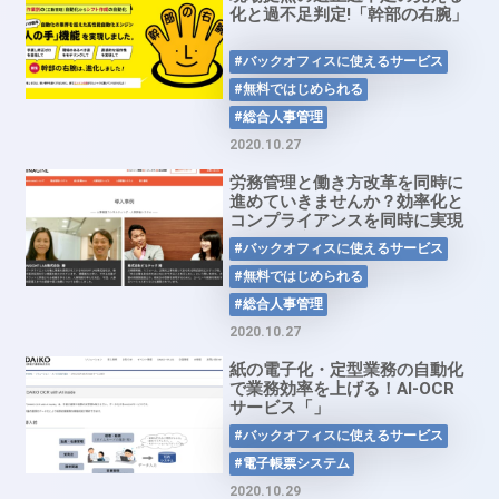
化と過不足判定!「幹部の右腕」
#バックオフィスに使えるサービス
#無料ではじめられる
#総合人事管理
2020.10.27
労務管理と働き方改革を同時に
進めていきませんか？効率化と
コンプライアンスを同時に実現
可能な勤怠管理システム
#バックオフィスに使えるサービス
「MINAGINE人事評価システ
ム」
#無料ではじめられる
#総合人事管理
2020.10.27
紙の電子化・定型業務の自動化
で業務効率を上げる！AI-OCR
サービス「」
#バックオフィスに使えるサービス
#電子帳票システム
2020.10.29