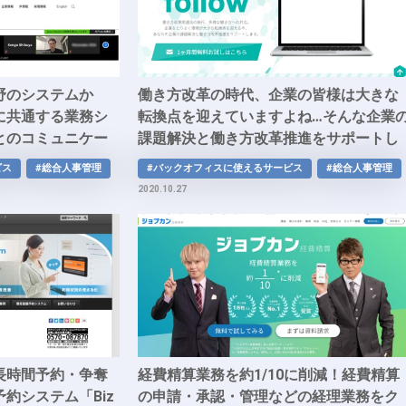
野のシステムか
働き方改革の時代、企業の皆様は大きな
に共通する業務シ
転換点を迎えていますよね…そんな企業
とのコミュニケー
課題解決と働き方改革推進をサポートし
プラットフォーム
ます！時代の変化に対応する最新型勤務
ビス
#総合人事管理
#バックオフィスに使えるサービス
#総合人事管理
ション
管理システム「follow」
2020.10.27
長時間予約・争奪
経費精算業務を約1/10に削減！経費精算
約システム「Biz
の申請・承認・管理などの経理業務をク