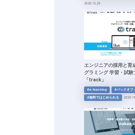
2020.10.29
エンジニアの採用と育
グラミング 学習・試
「track」
#e-learning
#バックオフ
#無料ではじめられる
2020.1