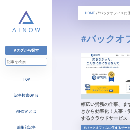
HOME
/#バックオフィスに
#バックオ
#タグから探す
TOP
記事検索GPTs
幅広い労務の仕事、ま
きから効率化！人事・
AINOW とは
するクラウドサービス
注目のニュース
編集部記事
#バックオフィスに使えるサー