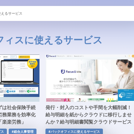
使えるサービス
フィスに使えるサービス
ずは社会保険手続
発行・封入のコストや手間を大幅削減！
労務業務を効率化
給与明細を紙からクラウドに移行しませ
「楽楽労務」
んか？給与明細書閲覧クラウドサービス
「Focus U 給与明細」
ビス
#総合人事管理
#バックオフィスに使えるサービス