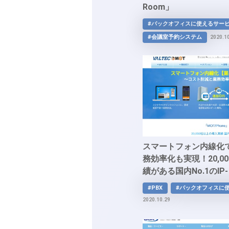
Room」
#バックオフィスに使えるサー
#会議室予約システム
2020.1
スマートフォン内線化
務効率化も実現！20,0
績がある国内No.1のIP-
PBX「MOT/Phone」
#PBX
#バックオフィスに
2020.10.29