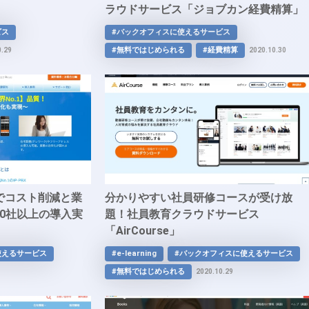
ラウドサービス「ジョブカン経費精算」
ビス
#バックオフィスに使えるサービス
#無料ではじめられる
#経費精算
0.29
2020.10.30
でコスト削減と業
分かりやすい社員研修コースが受け放
00社以上の導入実
題！社員教育クラウドサービス
「AirCourse」
使えるサービス
#e-learning
#バックオフィスに使えるサービス
#無料ではじめられる
2020.10.29