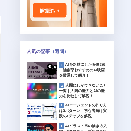
人気の記事（週間）
AIを題材にした映画9選
｜編集部おすすめのAI映画
を厳選して紹介！
人間にしかできないこと
一覧｜人間の能力とAIの能
力を比較して解説！
AIエージェントの作り方
は3パターン！初心者向け実
践5ステップを解説
AIイラスト男の描き方入