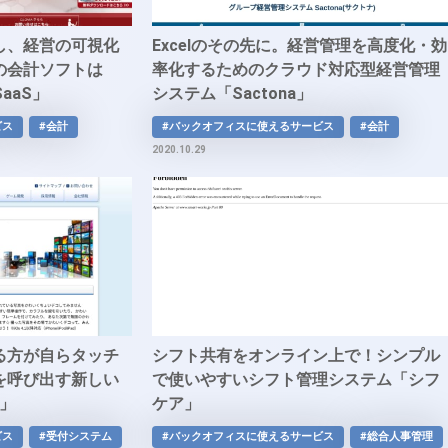
し、経営の可視化
Excelのその先に。経営管理を高度化・効
の会計ソフトは
率化するためのクラウド対応型経営管理
SaaS」
システム「Sactona」
ビス
#会計
#バックオフィスに使えるサービス
#会計
2020.10.29
る方が自らタッチ
シフト共有をオンライン上で！シンプル
を呼び出す新しい
で使いやすいシフト管理システム「シフ
S」
ケア」
ビス
#受付システム
#バックオフィスに使えるサービス
#総合人事管理