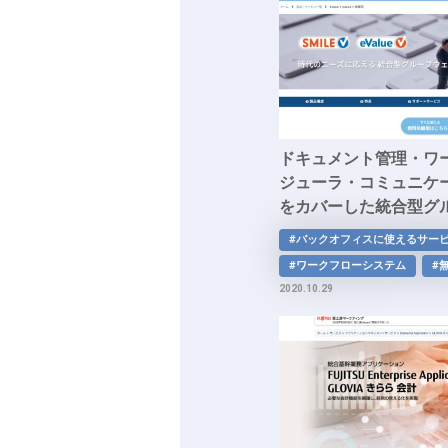
ドキュメント管理・ワ
ジューラ・コミュニケ
をカバーした統合型グ
「eValue V」
#バックオフィスに使えるサー
#ワークフローシステム
#
2020.10.29