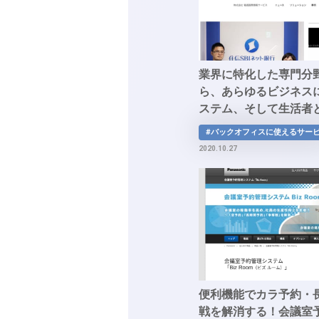
業界に特化した専門分
ら、あらゆるビジネス
ステム、そして生活者
ションをデザインする
#バックオフィスに使えるサー
まで。ベストソリュー
2020.10.27
「POSITIVE」
便利機能でカラ予約・
戦を解消する！会議室予