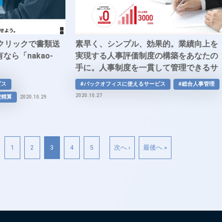
クリックで書類送
素早く、シンプル、効果的。業績向上を
ら「nakao-
実現する人事評価制度の構築をあなたの
手に。人事制度を一貫して管理できるサ
ービス「あしたのチーム」
ビス
#バックオフィスに使えるサービス
#総合人事管理
2020.10.27
費精算
2020.10.29
1
2
3
4
5
次へ ›
最後へ »