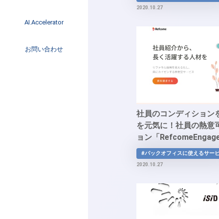
イベント
2020.10.27
インタビュー
AI.Accelerator記事
AI.Accelerator
コラム
海外トレンド
お問い合わせ
Web3
社員のコンディション
を元気に！社員の熱意
ョン「RefcomeEngag
#バックオフィスに使えるサー
2020.10.27