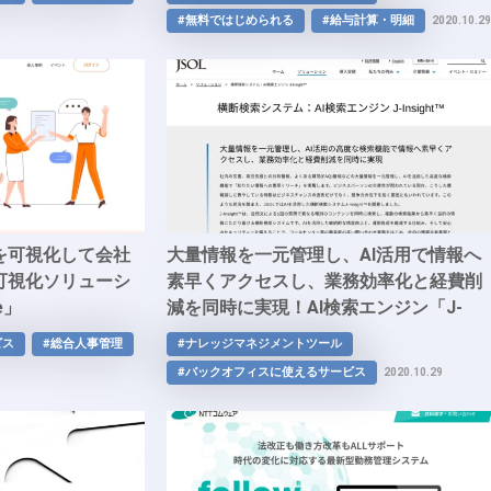
#無料ではじめられる
#給与計算・明細
2020.10.29
を可視化して会社
大量情報を一元管理し、AI活用で情報へ
可視化ソリューシ
素早くアクセスし、業務効率化と経費削
e」
減を同時に実現！AI検索エンジン「J-
Insight」
ビス
#総合人事管理
#ナレッジマネジメントツール
#バックオフィスに使えるサービス
2020.10.29