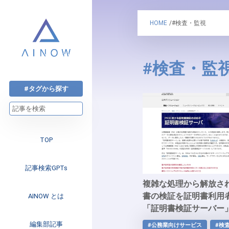
HOME
/#検査・監視
#検査・監
#タグから探す
TOP
記事検索GPTs
複雑な処理から解放さ
書の検証を証明書利用
AINOW とは
「証明書検証サーバー
注目のニュース
編集部記事
#公務業向けサービス
#検