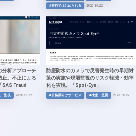
#無料ではじめられる
2020.10.22
の分析アプローチ
防塵防水のカメラで災害発生時の早期対
防止。不正による
策の実施や現場監視のリスク軽減・効率
S Fraud
化を実現。「Spot-Eye」
rment」
査・監視
#公務業向けサービス
#検査・監視
2020.10.22
2020.10.22