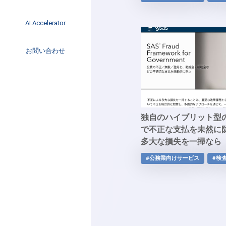
イベント
インタビュー
AI.Accelerator記事
AI.Accelerator
コラム
海外トレンド
お問い合わせ
Web3
独自のハイブリット型
で不正な支払を未然に
多大な損失を一掃なら「SA
Framework for Gave
#公務業向けサービス
#検