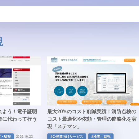
視
れよう！電子証明
最大20%のコスト削減実績！消防点検の
者に代わって行う
コスト最適化や依頼・管理の簡略化を実
」
現「ステマン」
査・監視
#公務業向けサービス
#検査・監視
2020.10.22