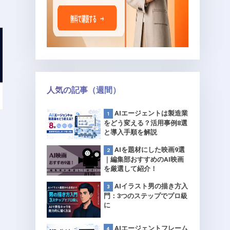
人気の記事（週間）
AIエージェントは製造業
をどう変える？活用事例8選
と導入手順を解説
AIを題材にした映画9選
｜編集部おすすめのAI映画
を厳選して紹介！
AIイラスト男の描き方入
門：3つのステップでプロ級
に
AIエージェントフレーム