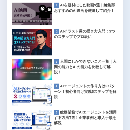
AIを題材にした映画9選｜編集部
おすすめのAI映画を厳選して紹介！
AIイラスト男の描き方入門：3つ
のステップでプロ級に
人間にしかできないこと一覧｜人
間の能力とAIの能力を比較して解
説！
AIエージェントの作り方は3パタ
ーン！初心者向け実践5ステップを解
説
総務業務でAIエージェントを活用
する方法7選！企業事例と導入手順を
解説