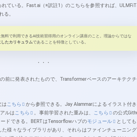
使われている。Fast.ai（※訳註1）のこちらを参照すれば、ULMFi
れる。
は無料で利用できるAI技術習得用のオンライン講座のこと。理論からではな
にしたカリキュラム
であることを特徴としている。
・・・
の前に発表されたもので、Transformerベースのアーキテク
文は
こちら
から参照できる。Jay Alammarによるイラスト付
アルは
こちら
。事前学習された重みは、
こちら
の公式Gith
できる。BERTはTensorflowハブの
モジュール
としても
用した様々なライブラリがあり、それらはファインチューニング