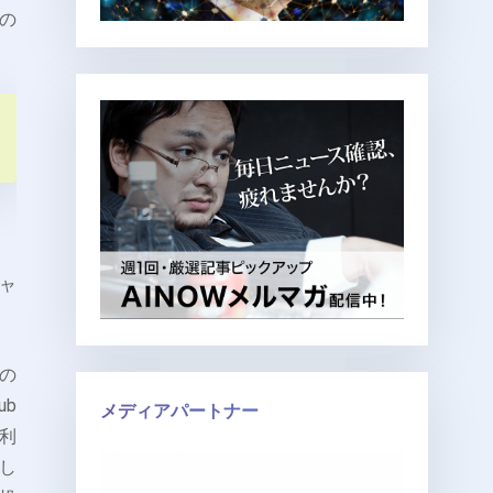
Tの
チャ
きの
ub
メディアパートナー
利
し