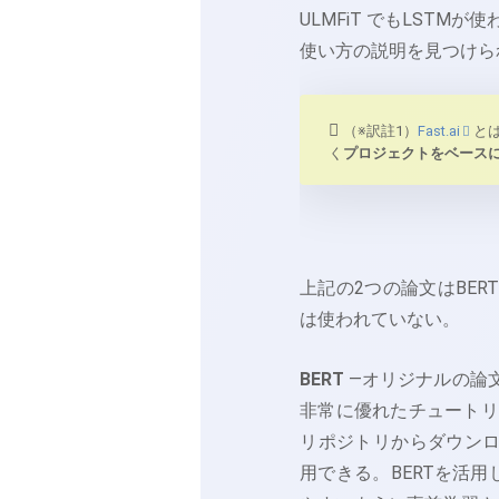
ULMFiT でもLSTMが
使い方の説明を見つけら
（※訳註1）
Fast.ai
と
く
プロジェクトをベース
上記の2つの論文はBERT
は使われていない。
BERT
—オリジナルの論
非常に優れたチュートリ
リポジトリからダウンロード
用できる。BERTを活