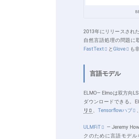
B
2013年にリリースされ
自然言語処理の問題に
FastText
と
Glove
も
言語モデル
ELMO— Elmoは双方
ダウンロードできる。E
リ
、
Tensorflowハブ
ULMFiT
— Jeremy 
クのために言語モデル