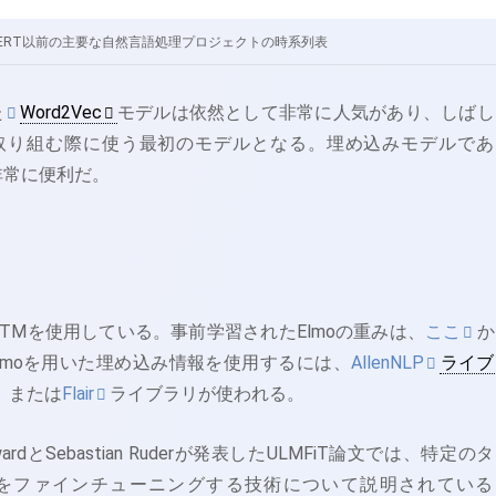
ERT以前の主要な自然言語処理プロジェクトの時系列表
た
Word2Vec
モデルは依然として非常に人気があり、しばし
取り組む際に使う最初のモデルとなる。埋め込みモデルであ
非常に便利だ。
向LSTMを使用している。事前学習されたElmoの重みは、
ここ
か
lmoを用いた埋め込み情報を使用するには、
AllenNLP
ライブ
、または
Flair
ライブラリが使われる。
HowardとSebastian Ruderが発表したULMFiT論文では、特定の
をファインチューニングする技術について説明されている