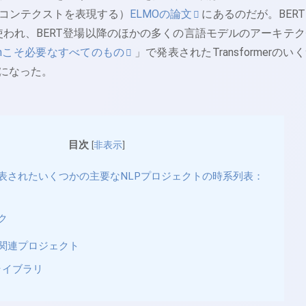
コンテクストを表現する）
ELMOの論文
にあるのだが。BER
erが使われ、BERT登場以降のほかの多くの言語モデルのアーキテ
tionこそ必要なすべてのもの
」で発表されたTransformerのい
になった。
目次
[
非表示
]
発表されたいくつかの主要なNLPプロジェクトの時系列表：
ク
T関連プロジェクト
ライブラリ