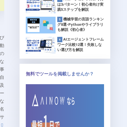
は3パターン！初心者向け実
践5ステップを解説
機械学習の言語ランキン
グ8選-Pythonやライブラリ
も解説《初心者》
よび
AIエージェントフレーム
ワーク比較12選！失敗しな
動
い選び方を解説
Iの
な
事
無料でツールを掲載しませんか？
自
及
ハー
ルな
名
サ
所