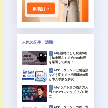
人気の記事（週間）
AIを題材にした映画9選
｜編集部おすすめのAI映画
を厳選して紹介！
AIエージェントは製造業
をどう変える？活用事例8選
と導入手順を解説
AIイラスト男の描き方入
門：3つのステップでプロ級
に
AIエージェントの作り方