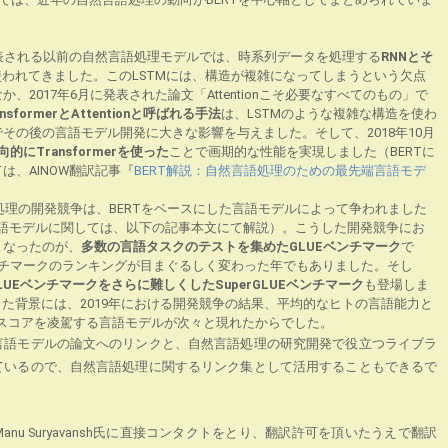
ERTが発表される以前の自然言語処理モデルでは、時系列データを処理する
RNNとそ
使われてきました。このLSTMには、構造が複雑になってしまうという欠点
、2017年6月に発表された論文「Attentionこそ必要なすべてのもの」で
sformerとAttentionと呼ばれる手法
は、LSTMのような複雑な構造を使わ
その後の言語モデル開発に大きな影響を与えました。そして、2018年10月
向的にTransformerを使った
ことで画期的な性能を実現しました（BERTに
は、AINOW翻訳記事『
BERT解説：自然言語処理のための最先端言語モデ
語処理の開発競争は、BERTをベースにした言語モデルによって争われました
言語モデルに関しては、以下の記事本文にて解説）。こうした開発競争にお
となったのが、
多数の言語タスクのテストを集めたGLUEベンチマーク
で
Eベンチマークのランキングが目まぐるしく変わった年でもありました。そし
LUEベンチマークをさらに難しくしたSuperGLUEベンチマーク
も登場しま
登場した背景には、2019年における開発競争の結果、平均的なヒトの言語能力と
価スコアを凌駕する言語モデルが次々と現れたからでした。
言語モデルの論文へのリンクと、自然言語処理の研究開発で役立つライブラ
ているので、自然言語処理に関するリンク集として活用することもできるで
nu Suryavansh氏に直接コンタクトをとり、翻訳許可を頂いたうえで翻訳