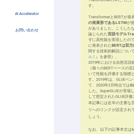
イベント
す。
インタビュー
AI.Accelerator記事
AI.Accelerator
TransformerとB
コラム
の発展形であるLSTM
が
海外トレンド
がありました。こうしたなか
お問い合わせ
Web3
論じられた
言語モデルTran
ずに高性能を実現したので
に発表された
BERTは双方
関する技術的解説について
ル
』を参照）。
2019年における自然言
（個々のBERTベースの
いて性能を評価する指標
す。2019年は、GLU
て、2020年2月時点では
G
した。SuperGLUEが
して想定されたGLUE評
本記事には近年の主要な
リへのリンクが設定され
しょう。
なお、以下の記事本文はMa