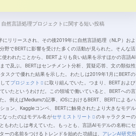
RTと自然言語処理プロジェクトに関する短い投稿
年後半にリリースされ、その後2019年に自然言語処理（NLP）お
の分野でBERTに影響を受けた多くの活動が見られた。そんな活
検索に使われたことから、BERTよりも良い結果を示すほかの言語A
まで及ぶ。BERTはセンチメント分析、質疑応答、文の類似性
タスクで優れた結果を示した。わたしは2019年1月にBERTの
用して
プロジェクト
に取り組んでいた。つまり、BERTおよび
ていたというわけだ。この領域で働いていると、BERTへの言
例えばMediumの記事、iOSにおけるBERT、BERTによる
ョン、Kaggleコンペ、BERTに触発されたより大きなモデ
気になったのはモデル名が
セサミストリート
のキャラクターの
ともわたしは考えていた。もっとも、言語AIモデルの名称にセ
ターの名前をつけるトレンドを始めた功績は、
アレンAI研究