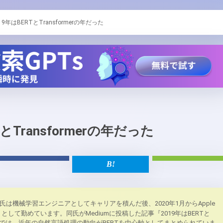
19年はBERTとTransformerの年だった
TとTransformerの年だった
vansh氏は機械学習エンジニアとしてキャリアを積んだ後、2020年1月からApple
して勤めています。同氏がMediumに投稿した記事『2019年はBERTと
だった』では、近年の自然言語処理の動向がBERTを中心軸としてまとめられていま