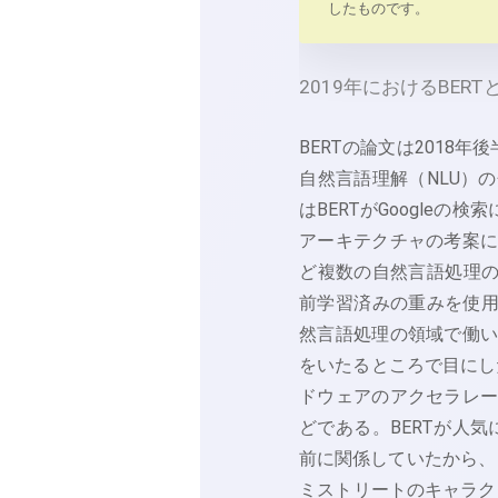
したものです。
2019年におけるBE
BERTの論文は2018
自然言語理解（NLU）
はBERTがGoogleの
アーキテクチャの考案に
ど複数の自然言語処理の
前学習済みの重みを使
然言語処理の領域で働い
をいたるところで目にした。
ドウェアのアクセラレーシ
どである。BERTが人
前に関係していたから、
ミストリートのキャラク