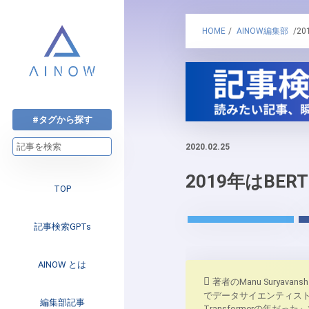
HOME
/
AINOW編集部
/20
#タグから探す
2020.02.25
2019年はBER
TOP
記事検索GPTs
AINOW とは
著者のManu Surya
でデータサイエンティストと
注目のニュース
編集部記事
Transformerの年