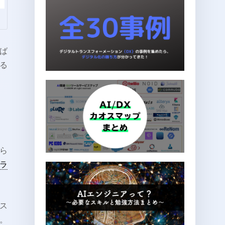
ば
る
ら
ラ
タス
。