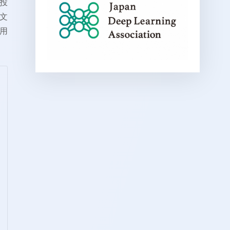
投
文
用