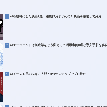
AIを題材にした映画9選｜編集部おすすめのAI映画を厳選して紹介！
AIエージェントは製造業をどう変える？活用事例8選と導入手順を解
AIイラスト男の描き方入門：3つのステップでプロ級に