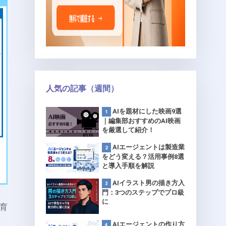
人気の記事（週間）
AIを題材にした映画9選
｜編集部おすすめのAI映画
を厳選して紹介！
AIエージェントは製造業
をどう変える？活用事例8選
と導入手順を解説
AIイラスト男の描き方入
門：3つのステップでプロ級
に
育
AIエージェントの作り方