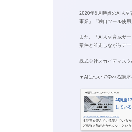
2020年6月時点のAI人
事業」「独自ツール使用
また、「AI人材育成サー
案件と並走しながらデー
株式会社スカイディスク
▼AIについて学べる講
AI専門ニュースメディア AINOW
AI講座
している
https://ainow.ai/2019/09/03/174914/
本記事を読んでいる読んでいる方
ど勉強方法がわからない」という
に「講座で勉強する」という方法が