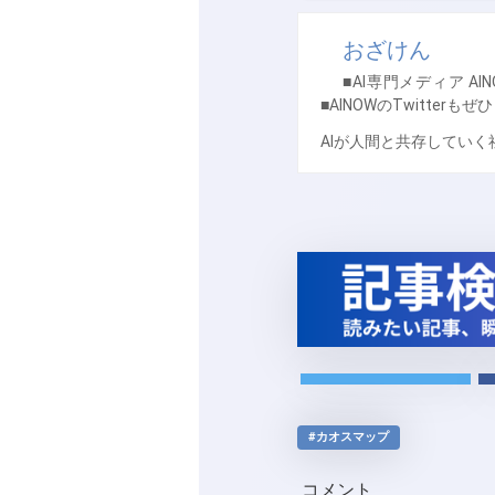
おざけん
■AI専門メディア AI
■AINOWのTwitterもぜ
AIが人間と共存してい
#カオスマップ