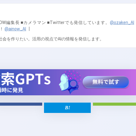
NOW編集長 ■カメラマン ■Twitterでも発信しています。
@ozaken_AI
ひ！
@ainow_AI
┃
く社会を作りたい。活用の視点でAIの情報を発信します。