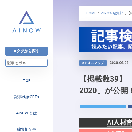
HOME
/
AINOW編集部
/【
#タグから探す
2020.06.05
#カオスマップ
【掲載数39】
TOP
2020」が公開
記事検索GPTs
AINOW とは
注目のニュース
編集部記事