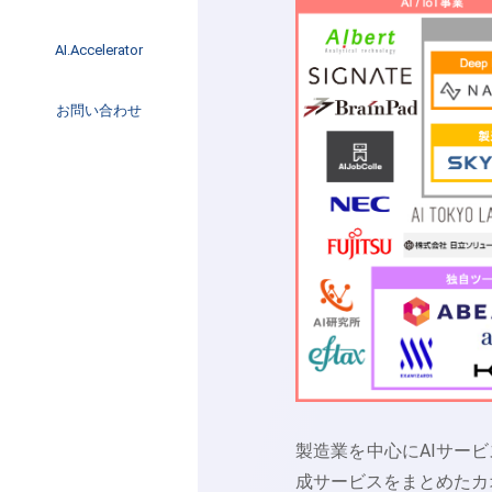
イベント
インタビュー
AI.Accelerator記事
AI.Accelerator
コラム
海外トレンド
お問い合わせ
Web3
製造業を中心にAIサー
成サービスをまとめたカ